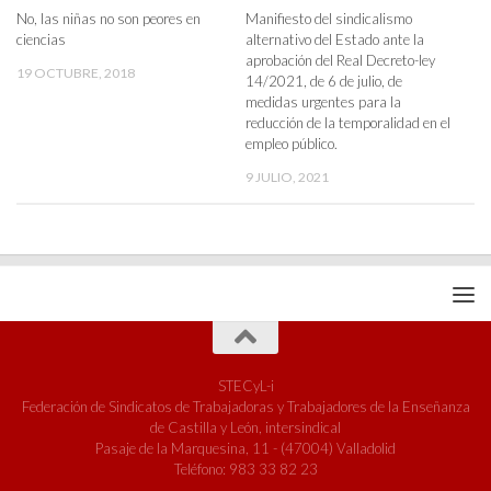
No, las niñas no son peores en
Manifiesto del sindicalismo
ciencias
alternativo del Estado ante la
aprobación del Real Decreto-ley
19 OCTUBRE, 2018
14/2021, de 6 de julio, de
medidas urgentes para la
reducción de la temporalidad en el
empleo público.
9 JULIO, 2021
STECyL-i
Federación de Sindicatos de Trabajadoras y Trabajadores de la Enseñanza
de Castilla y León, intersindical
Pasaje de la Marquesina, 11 - (47004) Valladolid
Teléfono: 983 33 82 23