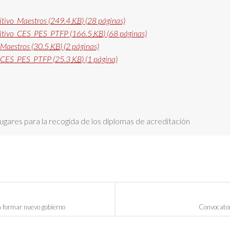
nitivo_Maestros
(249.4
KB
)
(28 páginas)
initivo_CES_PES_PTFP
(166.5
KB
)
(68 páginas)
_Maestros
(30.5
KB
)
(2 páginas)
I_CES_PES_PTFP
(25.3
KB
)
(1 página)
ugares para la recogida de los diplomas de acreditación
a formar nuevo gobierno
Convocator