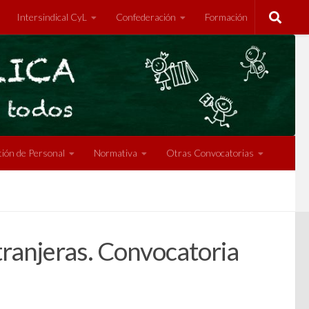
Intersindical CyL
Confederación
Formación
ión de Personal
Normativa
Otras Convocatorias
tranjeras. Convocatoria