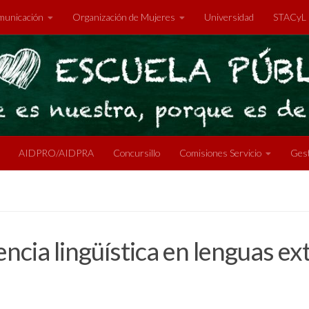
unicación
Organización de Mujeres
Universidad
STACyL
AIDPRO/AIDPRA
Concursillo
Comisiones Servicio
Gest
ncia lingüística en lenguas ex