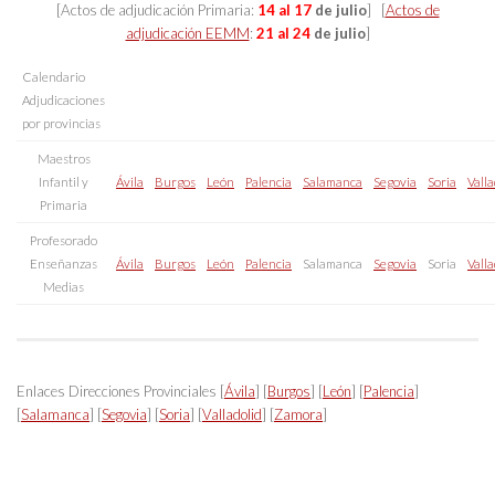
[Actos de adjudicación Primaria:
14 al 17
de julio
] [
Actos de
adjudicación EEMM
:
21 al 24
de julio
]
Calendario
Adjudicaciones
por provincias
Maestros
Infantil y
Ávila
Burgos
León
Palencia
Salamanca
Segovia
Soria
Valla
Primaria
Profesorado
Enseñanzas
Ávila
Burgos
León
Palencia
Salamanca
Segovia
Soria
Valla
Medias
Enlaces Direcciones Provinciales [
Ávila
] [
Burgos
] [
León
] [
Palencia
]
[
Salamanca
] [
Segovia
] [
Soria
] [
Valladolid
] [
Zamora
]