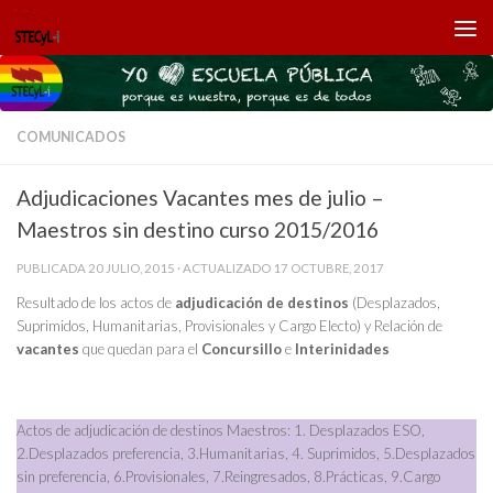
Saltar al contenido
COMUNICADOS
Adjudicaciones Vacantes mes de julio –
Maestros sin destino curso 2015/2016
PUBLICADA
20 JULIO, 2015
· ACTUALIZADO
17 OCTUBRE, 2017
Resultado de los actos de
adjudicación de destinos
(Desplazados,
Suprimidos, Humanitarias, Provisionales y Cargo Electo) y Relación de
vacantes
que quedan para el
Concursillo
e
Interinidades
Actos de adjudicación de destinos Maestros: 1. Desplazados ESO,
2.Desplazados preferencia, 3.Humanitarias, 4. Suprimidos, 5.Desplazados
sin preferencia, 6.Provisionales, 7.Reingresados, 8.Prácticas, 9.Cargo