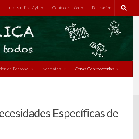
Intersindical CyL
Confederación
Formación
ión de Personal
Normativa
Otras Convocatorias
esidades Específicas de