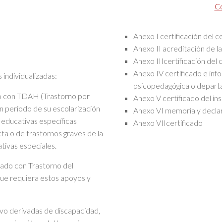
C
Anexo I certificación del 
Anexo II acreditación de 
Anexo IIIcertificación del
Anexo IV certificado e inf
 individualizadas:
psicopedagógica o depart
do con TDAH (Trastorno por
Anexo V certificado del in
un periodo de su escolarización
Anexo VI memoria y decla
 educativas específicas
Anexo VIIcertificado
ta o de trastornos graves de la
tivas especiales.
nado con Trastorno del
 que requiera estos apoyos y
vo derivadas de discapacidad,