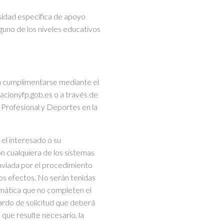
sidad específica de apoyo
guno de los niveles educativos
n cumplimentarse mediante el
acionyfp.gob.es o a través de
 Profesional y Deportes en la
 el interesado o su
on cualquiera de los sistemas
nviada por el procedimiento
os efectos. No serán tenidas
emática que no completen el
ardo de solicitud que deberá
 que resulte necesario, la