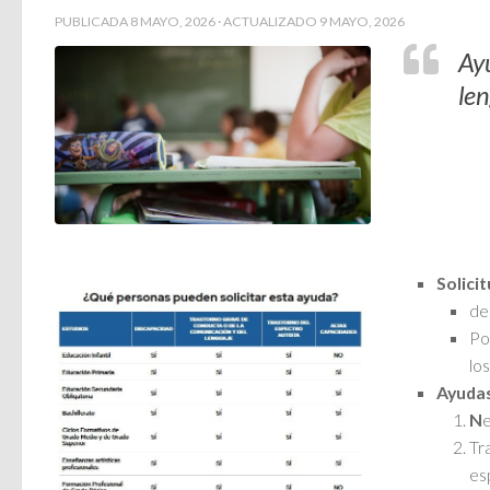
PUBLICADA
8 MAYO, 2026
· ACTUALIZADO
9 MAYO, 2026
Ayu
len
Solici
de
Po
lo
Ayuda
N
e
Tr
es