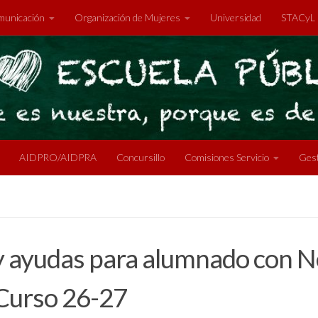
unicación
Organización de Mujeres
Universidad
STACyL
AIDPRO/AIDPRA
Concursillo
Comisiones Servicio
Gest
udas para alumnado con Nec
Curso 26-27