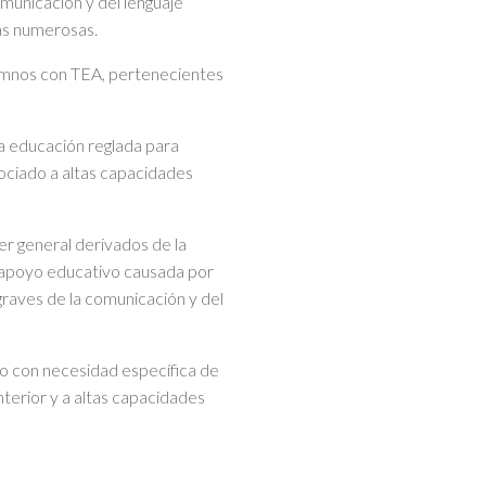
municación y del lenguaje
as numerosas.
lumnos con TEA, pertenecientes
a educación reglada para
ociado a altas capacidades
ter general derivados de la
e apoyo educativo causada por
graves de la comunicación y del
do con necesidad específica de
nterior y a altas capacidades