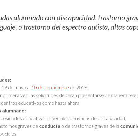
das alumnado con discapacidad, trastorno grav
guaje, o trastorno del espectro autista, altas ca
tudes:
l 19 de mayo al
10 de septiembre
de 2026
r primera vez, las solicitudes deberán presentarse de manera telemá
s centros educativos como hasta ahora
s alumnado:
cesidades educativas especiales derivadas de discapacidad,
astornos graves de
conducta
o de trastornos graves de la
comuni
peciales.