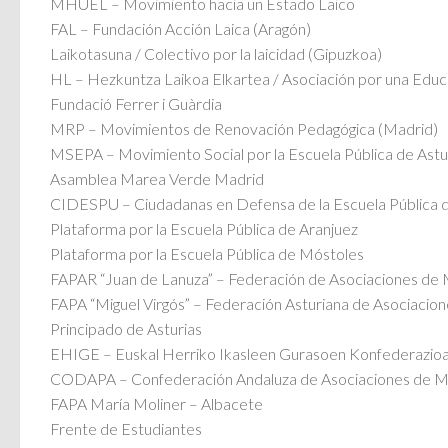
MHUEL – Movimiento hacia un Estado Laico
FAL – Fundación Acción Laica (Aragón)
Laikotasuna / Colectivo por la laicidad (Gipuzkoa)
HL – Hezkuntza Laikoa Elkartea / Asociación por una Educa
Fundació Ferrer i Guàrdia
MRP – Movimientos de Renovación Pedagógica (Madrid)
MSEPA – Movimiento Social por la Escuela Pública de Astu
Asamblea Marea Verde Madrid
CIDESPU – Ciudadanas en Defensa de la Escuela Pública 
Plataforma por la Escuela Pública de Aranjuez
Plataforma por la Escuela Pública de Móstoles
FAPAR “Juan de Lanuza” – Federación de Asociaciones de
FAPA “Miguel Virgós” – Federación Asturiana de Asociacio
Principado de Asturias
EHIGE – Euskal Herriko Ikasleen Gurasoen Konfederazioa
CODAPA – Confederación Andaluza de Asociaciones de Mad
FAPA María Moliner – Albacete
Frente de Estudiantes