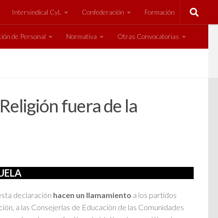
Intersindical CyL
Confederación
Formación
ión de Personal
Normativa
Otras Convocatorias
eligión fuera de la
CUELA
 esta declaración
hacen un llamamiento
a los partidos
cación, a las Consejerías de Educación de las Comunidades