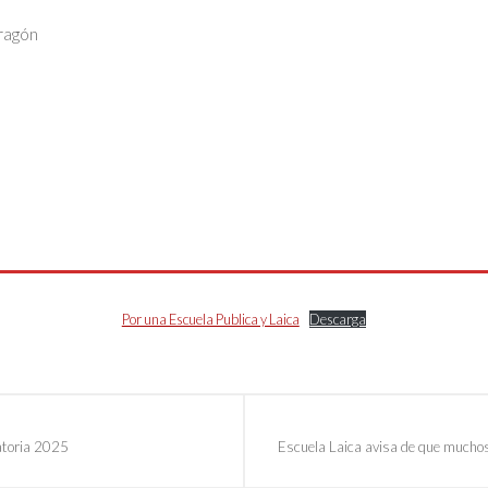
ragón
Por una Escuela Publica y Laica
Descarga
atoria 2025
Escuela Laica avisa de que muchos 