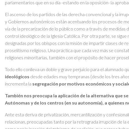
parlamentarios que en su día -estando en la oposición- la aprob
El ascenso de los partidos de las derecha convencional y la ir
y Gobiernos autonómicos están acentuando los procesos de merca
vía de la precarización de lo público como a través de medidas d
control ideológico de la Iglesia Católica. Por otra parte, se sig
designadas por los obispos con la misión de impartir clases de re
proselitismo religioso. Una práctica que cada vez más se const
religiones minoritarias, también con el propósito de hacer prosel
Todo ello conlleva un doble y grave perjuicio para el alumnado qu
ideológicos
desde edades muy tempranas (desde los tres años), 
incrementa la
segregación por motivos económicos y social
También nos preocupa la aplicación de la alternativa que s
Autónomas y de los centros (en su autonomía), a quienes no 
Ante esta deriva de privatización, mercantilización y confesiona
relacionan, preocupadas tanto por la retrograda irrupción de la
como por la inacción del gobierno de coalición, que parece habe