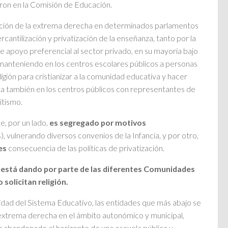
aron en la Comisión de Educación.
rupción de la extrema derecha en determinados parlamentos
ntilización y privatización de la enseñanza, tanto por la
e apoyo preferencial al sector privado, en su mayoría bajo
ue manteniendo en los centros escolares públicos a personas
ligión para cristianizar a la comunidad educativa y hacer
ata también en los centros públicos con representantes de
itismo.
e, por un lado,
es segregado por motivos
vulnerando diversos convenios de la Infancia, y por otro,
es
consecuencia de las políticas de privatización.
e está dando por parte de las diferentes Comunidades
solicitan religión.
lidad del Sistema Educativo, las entidades que más abajo se
 extrema derecha en el ámbito autonómico y municipal,
r abandonado el horizonte de una escuela pública y