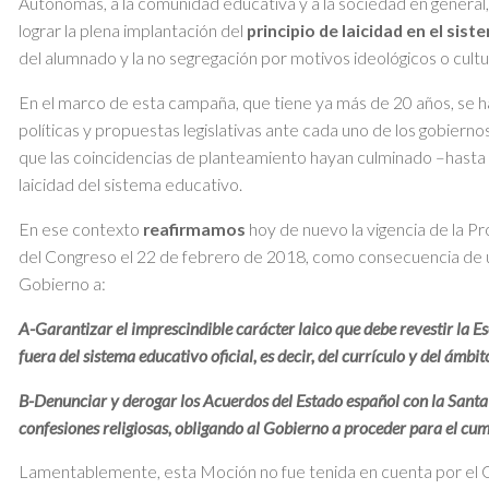
Autónomas, a la comunidad educativa y a la sociedad en general,
lograr la plena implantación del
principio de laicidad en el sis
del alumnado y la no segregación por motivos ideológicos o cultu
En el marco de esta campaña, que tiene ya más de 20 años, se han
políticas y propuestas legislativas ante cada uno de los gobierno
que las coincidencias de planteamiento hayan culminado –hasta 
laicidad del sistema educativo.
En ese contexto
reafirmamos
hoy de nuevo la vigencia de la P
del Congreso el 22 de febrero de 2018, como consecuencia de una
Gobierno a:
A-Garantizar el imprescindible carácter laico que debe revestir la Es
fuera del sistema educativo oficial, es decir, del currículo y del ámbit
B-Denunciar y derogar los Acuerdos del Estado español con la Santa 
confesiones religiosas, obligando al Gobierno a proceder para el cu
Lamentablemente, esta Moción no fue tenida en cuenta por el G