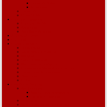
Oposición 2026
Anteriores
Inspección
Otras CCAA
Concurso Traslados
Concurso 25-26
Anteriores
Plantillas y Vacantes
AIDPRO/AIDPRA
Concursillo
Comisiones Servicio
Humanitarias
Determinados Puestos
Bilingües
Centros Militares
Mentores Tecnológicos
Competencia Matemática y Lectora
Inspectores Accidentales
Directores
CFIEs
Gestión de Personal
Retribuciones
Salario, trienios, sexenios
Carrera Profesional
Moscosos
Vacaciones, permisos y licencias