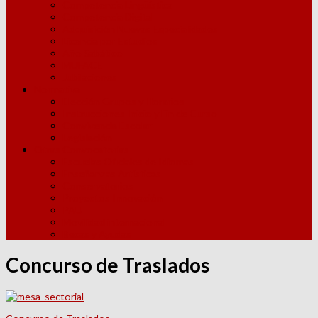
Competencia Lingüística
Competencia Digital
Adquisición Nuevas Especialidades
Licencia por Estudios
Año Sabático
MUFACE
Jubilaciones
Normativa
Elección Grupos y Horarios
Instrucciones Inicio y Fin de Curso
Convivencia Escolar
Legislación
Otras Convocatorias
Escuelas Oficiales de Idiomas
Enseñanzas Artísticas
Conservatorios
Proyectos Innovación
PAU
Movilidad internacional
Becas y Ayudas
Concurso de Traslados