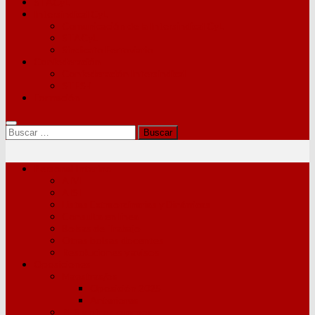
STACyL
Intersindical CyL
Comunicación de la Intersindical CyL
STACyL
Sindicato Ferroviario
Confederación
Confederación Intersindical
STES-i
Formación
Buscar:
Personal Interino
AIVI
AISI
Listas Extraordinarias y Dinámicas
Consulta en línea
Bolsas de Trabajo
Otras bolsas docentes
Resoluciones y avisos
Oposiciones
Maestras/os
Oposición 2025
Anteriores
PES y otros cuerpos