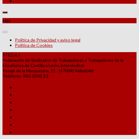
Más
Política de Privacidad y aviso legal
Política de Cookies
STECyL-i
Federación de Sindicatos de Trabajadoras y Trabajadores de la
Enseñanza de Castilla y León, intersindical
Pasaje de la Marquesina, 11 - (47004) Valladolid
Teléfono: 983 33 82 23