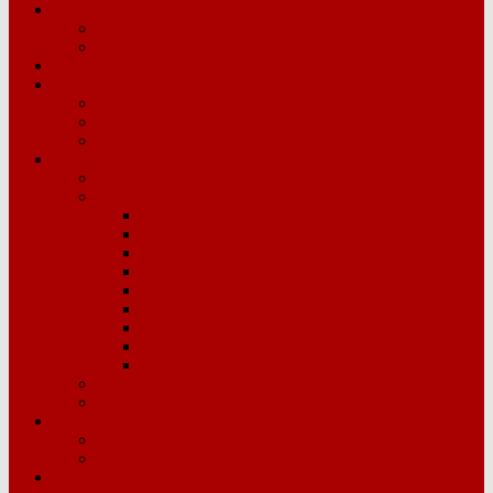
Quiénes somos
Señas de Identidad
Estamos en…
Afíliate
Acción Sindical
Movilizaciones
Mesa Sectorial
Campañas
Comunicación
Comunicados y prensa
Provincias
Ávila
Burgos
León
Palencia
Salamanca
Segovia
Soria
Valladolid
Zamora
Revista Escuela Hoy
Opinión
Organización de Mujeres
Actividades
Organización de Mujeres Confederal
Universidad