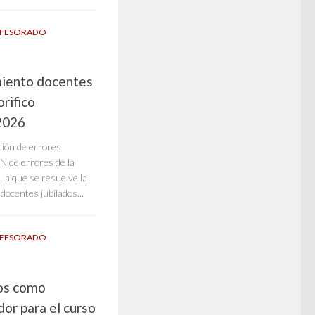
FESORADO
miento docentes
rifico
-2026
ción de errores
 errores de la
a que se resuelve la
docentes jubilados...
FESORADO
os como
or para el curso