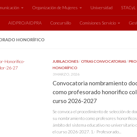
unicación
Organización de Mujeres
Universidad
STACyL
AIDPRO/AIDPRA
Concursillo
Comisiones Servicio
Gest
ORADO HONORÍFICO
JUBILACIONES
/
OTRAS CONVOCATORIAS
/
PRO
HONORÍFICO
3 MARZO, 2026
Convocatoria nombramiento doc
como profesorado honorifico col
curso 2026-2027
Se convoca el procedimiento de selección de do
su nombramiento como profesores honoríficos 
ámbito del sistema educativo no universitario d
el curso 2026-2027. 1.- Profesorado...