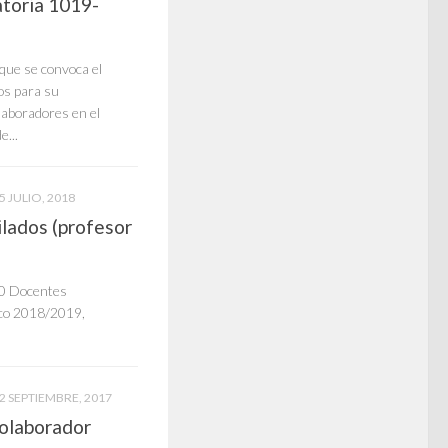
atoria 1019-
que se convoca el
os para su
aboradores en el
e...
5 JULIO, 2018
lados (profesor
10 Docentes
ico 2018/2019,
2 SEPTIEMBRE, 2017
colaborador