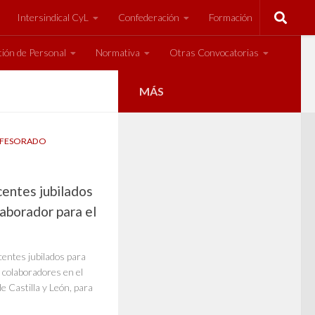
Intersindical CyL
Confederación
Formación
ión de Personal
Normativa
Otras Convocatorias
MÁS
FESORADO
entes jubilados
aborador para el
centes jubilados para
colaboradores en el
e Castilla y León, para