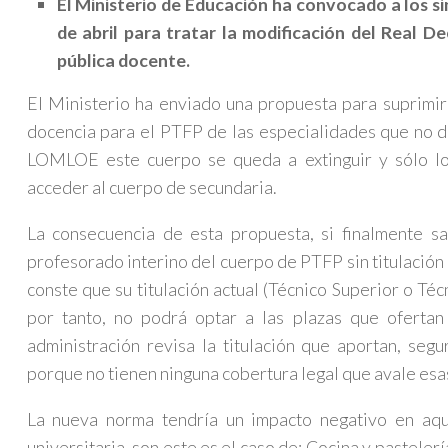
El Ministerio de Educación ha convocado a los s
de abril para tratar la modificación del Real D
pública docente.
El Ministerio ha enviado una propuesta para suprimir 
docencia para el PTFP de las especialidades que no di
LOMLOE este cuerpo se queda a extinguir y sólo los
acceder al cuerpo de secundaria.
La consecuencia de esta propuesta, si finalmente sa
profesorado interino del cuerpo de PTFP sin titulación
conste que su titulación actual (Técnico Superior o Técn
por tanto, no podrá optar a las plazas que ofertan 
administración revisa la titulación que aportan, se
porque no tienen ninguna cobertura legal que avale esas
La nueva norma tendría un impacto negativo en aque
universitaria, son este es el caso de: Cocina y pastelerí