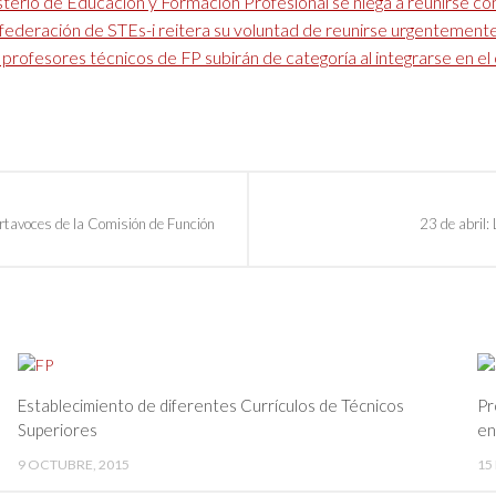
sterio de Educación y Formación Profesional se niega a reunirse c
ederación de STEs-i reitera su voluntad de reunirse urgentemente
profesores técnicos de FP subirán de categoría al integrarse en e
ortavoces de la Comisión de Función
23 de abril:
Establecimiento de diferentes Currículos de Técnicos
Pr
Superiores
en
9 OCTUBRE, 2015
15