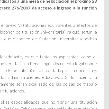
indicatos a una mesa de negociación el próximo 29
ecreto 276/2007 de acceso e ingreso a la función
el anexo VI (titulaciones equivalentes a efectos de
sponen de titulación universitaria) ya que, según la
 que disponen de titulación universitaria podrán
le adelante, es que tanto los aspirantes, como el
 universitaria no tiene ningún documento legal donde
ico Especialista) está habilitada para la docencia y,
las administraciones educativas. Si lo hacen y la
guramente serán expulsado de las bolsas de trabajo
 titulaciones.
llas especialidades que no tienen una titulación
a, Estética, Fabricación e instalación de carpintería y