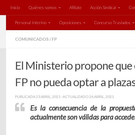
Inicio
Quiénes somos
Afíliate
Acción Sindical
Com
Saltar al contenido
Personal Interino
Oposiciones
Concurso Traslados
COMUNICADOS
/
FP
El Ministerio propone que 
FP no pueda optar a plaza
PUBLICADA
23 ABRIL, 2021
· ACTUALIZADO
26 ABRIL, 2021
E
s la consecuencia de la propuest
actualmente son válidas para acceder 