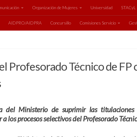
unicación
Organización de Mujeres
Universidad
STACyL
AIDPRO/AIDPRA
Concursillo
Comisiones Servicio
Gest
el Profesorado Técnico de FP c
s
a del Ministerio de suprimir las titulacione
a los procesos selectivos del Profesorado Técnico