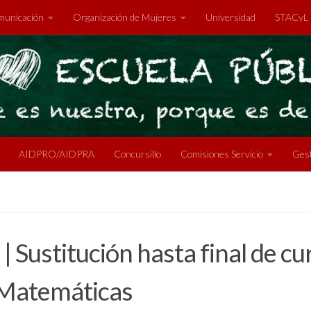
unicación
Organización de Mujeres
Universidad
STACyL
AIDPRO/AIDPRA
Concursillo
Comisiones Servicio
Gest
 | Sustitución hasta final de c
 Matemáticas