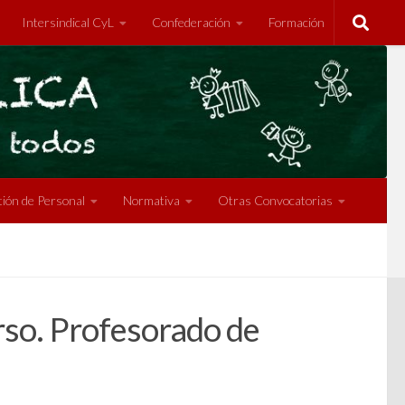
Intersindical CyL
Confederación
Formación
ión de Personal
Normativa
Otras Convocatorias
urso. Profesorado de