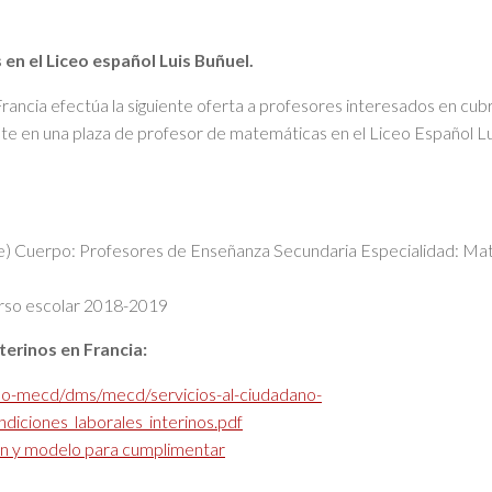
en el Liceo español Luis Buñuel.
ancia efectúa la siguiente oferta a profesores interesados en cub
e en una plaza de profesor de matemáticas en el Liceo Español Luis 
ine) Cuerpo: Profesores de Enseñanza Secundaria Especialidad: M
curso escolar 2018-2019
terinos en Francia:
ano-mecd/dms/mecd/servicios-al-ciudadano-
ndiciones_laborales_interinos.pdf
ón y modelo para cumplimentar