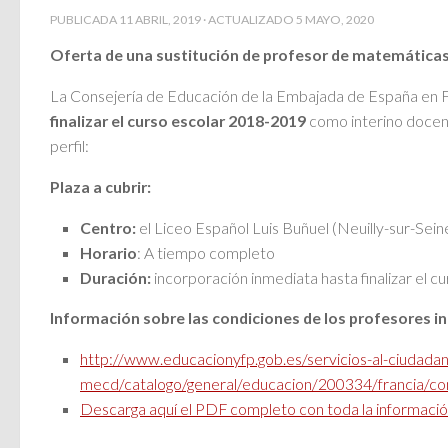
PUBLICADA
11 ABRIL, 2019
· ACTUALIZADO
5 MAYO, 2020
Oferta de una sustitución de profesor de matemáticas 
La Consejería de Educación de la Embajada de España en Fr
finalizar el curso escolar 2018-2019
como interino docent
perfil:
Plaza a cubrir:
Centro:
el Liceo Español Luis Buñuel (Neuilly-sur-Se
Horario
: A tiempo completo
Duración:
incorporación inmediata hasta finalizar el 
I
nformación sobre las condiciones de los profesores in
http://www.educacionyfp.gob.es/servicios-al-ciudad
mecd/catalogo/general/educacion/200334/francia/
co
Descarga aquí el PDF completo con toda la informaci