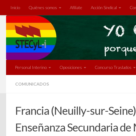
Inicio
Quiénes somos
Afíliate
Acción Sindical
Com
Saltar al contenido
Personal Interino
Oposiciones
Concurso Traslados
COMUNICADOS
Francia (Neuilly-sur-Seine)
Enseñanza Secundaria de