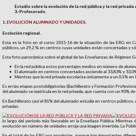
Estudio sobre la evolución de
la red pública y la red privad
3.-
Profesorado.
1. EVOLUCIÓN ALUMNADO Y UNIDADES.
Evolución regional.
Esta es la foto en el curso 2015-16 de la situación de las ERG en 
públicos, un 29,2 % en centros cuyas unidades están concertadas y só
Esta foto panorámica sobre el global de las Enseñanzas de Régimen Gen
En la red pública estos porcentajes medios en número de alumna
El alumnado en centros concertados asciende al 33,83% y 33,0% e
Mientras que la red privada escolariza únicamente a un 0,5% en I
Es en las etapas postobligatorias (Bachillerato y Formación Profesiona
del alumnado se matricula en la red privada, que cuenta con un 90% de
En Bachillerato casi el 81% del alumnado estudia en centros públicos,
privadas.
lo largo del periodo más favorable en la Enseñaza Pública. Mientras 
evolución en número de unidades arroja una imagen invertida. La Públi
En el total de las ERG por provincias, aunque hay importantes diferen