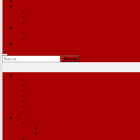
STACyL
Intersindical CyL
Comunicación de la Intersindical CyL
STACyL
Sindicato Ferroviario
Confederación
Confederación Intersindical
STES-i
Formación
Buscar:
Personal Interino
AIVI
AISI
Listas Extraordinarias y Dinámicas
Consulta en línea
Bolsas de Trabajo
Otras bolsas docentes
Resoluciones y avisos
Oposiciones
Maestras/os
Oposición 2025
Anteriores
PES y otros cuerpos