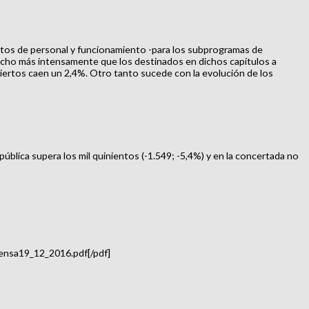
astos de personal y funcionamiento -para los subprogramas de
 mucho más intensamente que los destinados en dichos capítulos a
ciertos caen un 2,4%. Otro tanto sucede con la evolución de los
blica supera los mil quinientos (-1.549; -5,4%) y en la concertada no
ensa19_12_2016.pdf[/pdf]