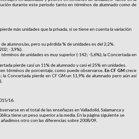
evolución durante este periodo tanto en términos de alumnado como de
erde más unidades que la privada, si se tiene en cuenta la variación
 de alumnos/as, pero su pérdida % de unidades es del 2,2%.
202; -3,9%).
n términos de unidades es muy superior (-142; -5,6%); la Concertada en
rtada pierde casi un 11% de alumnado y casi el 25% en unidades.
ar en términos de porcentaje, como puede observarse
. En CF GM
crece
s; la Concertada pierde en CF GM un 11,9% de alumnado pero aún así
).
2015/16.
ervarse en el total de las enseñazas en Valladolid, Salamanca y
blica tiene un peso superior a la media. En la página siguiente se
o añadimos otro con las diferencias sobre 2008/09.