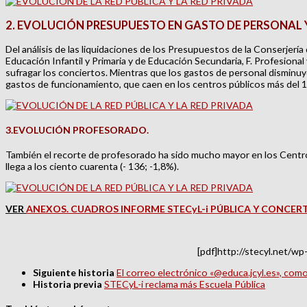
2. EVOLUCIÓN PRESUPUESTO EN GASTO DE PERSONAL
Del análisis de las liquidaciones de los Presupuestos de la Conserje
Educación Infantil y Primaria y de Educación Secundaria, F. Profesion
sufragar los conciertos. Mientras que los gastos de personal disminuy
gastos de funcionamiento, que caen en los centros públicos más del 
3.EVOLUCIÓN PROFESORADO.
También el recorte de profesorado ha sido mucho mayor en los Centros 
llega a los ciento cuarenta (- 136; -1,8%).
VER
ANEXOS. CUADROS INFORME STECyL-i PÚBLICA Y CONCER
[pdf]http://stecyl.net/
Siguiente historia
El correo electrónico «@educa.jcyl.es», co
Historia previa
STECyL-i reclama más Escuela Pública