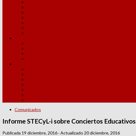
Competencia Lingüística
Competencia Digital
Adquisición Nuevas Especialidades
Licencia por Estudios
Año Sabático
MUFACE
Jubilaciones
Normativa
Elección Grupos y Horarios
Instrucciones Inicio y Fin de Curso
Convivencia Escolar
Legislación
Otras Convocatorias
Escuelas Oficiales de Idiomas
Enseñanzas Artísticas
Conservatorios
Proyectos Innovación
PAU
Movilidad internacional
Becas y Ayudas
Comunicados
Informe STECyL-i sobre Conciertos Educativos.
Publicada
19 diciembre, 2016
· Actualizado
20 diciembre, 2016