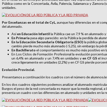
Pública como en la Concertada, Ávila, Palencia, Salamanca y Zamora 
unidades.
Por Enseñanzas en el total de CyL
, aunque hay diferencias en el com
del alumnado.
Así
en Educación Infantil
la Pública cae un 7,9 % en alumnado y
En Primaria
pasa algo parecido: en la Pública la perdida de alum
En la Educación Secundaria Obligatoria (ESO)
la pública glob
cambio pierde mucho más alumnado (-5,25), sin embargo la pérdi
En Bachillerato
el comportamiento es mucho más positivo en la 
En Los Ciclos de Formación Profesional la evolución porcentua
un 6,4% en alumnado y un 7,4% en unidades y
en CF GS
el inc
crece ligeramente en unidades (2,2%) y en CF GS pierde porce
Evolución Provincial.
Presentamos a continuación los cuadros con el número de alumnos/as 
En los dos cuadros siguientes podemos analizar el alumnado matricula
Burgos el peso de la red concertada es mayor que la media regional, a la
presenta un cuadro con las diferencias en alumnado y unidades en la r