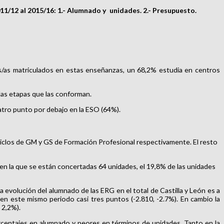
11/12 al 2015/16: 1.-
Alumnado y unidades. 2.-
Presupuesto.
os/as matriculados en estas enseñanzas, un 68,2% estudia en centros
las etapas que las conforman.
atro punto por debajo en la ESO (64%).
n Ciclos de GM y GS de Formación Profesional respectivamente. El resto
en la que se están concertadas 64 unidades, el 19,8% de las unidades
evolución del alumnado de las ERG en el total de Castilla y León es a
 en este mismo periodo casi tres puntos (-2.810, -2.7%). En cambio la
 2,2%).
 porcentajes en alumnado y peores en términos de unidades. Tanto en la