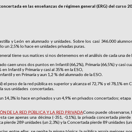
a concertada en las enseñanzas de régimen general (ERG) del curso 20
Castilla y León en alumnado y unidades. Sobre los casi 346.000 alumn
lo un 2,5% lo hace en unidades privadas puras.
eral tiene sus matices si nos detenemos en el análisis de cada una de 
do caen unos dos puntos en Infantil (66,2%), Primaria (66,5%) y casi cu
n Infantil y Primaria y casi al 35% en la ESO,
nfantil y en Primaria y aun 1,2 % del alumnado de la ESO.
l) el peso de la red pública es superior y alcanza el 72,7% y el 78,1% e
 la sus unidades concertadas.
 un 14,3% lo hace en privados y un 4,9% en privados concertados; etapa 
Como puede observarse, la 
ésta cae apenas una décima (-351, -0,1%), la privada concertada pierde
ca pierde 289 unidades (un 2,3%) y la Concertada pierde 89 unidades (un
cias entre ellas, se repite la misma tónica: la pública arroja mejores