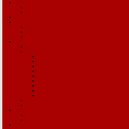
Quiénes somos
Señas de Identidad
Estamos en…
Afíliate
Acción Sindical
Movilizaciones
Mesa Sectorial
Campañas
Comunicación
Comunicados y prensa
Provincias
Ávila
Burgos
León
Palencia
Salamanca
Segovia
Soria
Valladolid
Zamora
Revista Escuela Hoy
Opinión
Organización de Mujeres
Actividades
Organización de Mujeres Confederal
Universidad