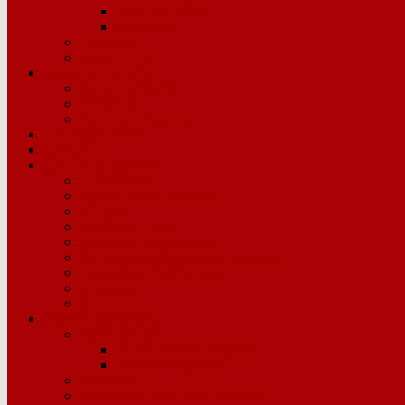
Oposición 2026
Anteriores
Inspección
Otras CCAA
Concurso Traslados
Concurso 25-26
Anteriores
Plantillas y Vacantes
AIDPRO/AIDPRA
Concursillo
Comisiones Servicio
Humanitarias
Determinados Puestos
Bilingües
Centros Militares
Mentores Tecnológicos
Competencia Matemática y Lectora
Inspectores Accidentales
Directores
CFIEs
Gestión de Personal
Retribuciones
Salario, trienios, sexenios
Carrera Profesional
Moscosos
Vacaciones, permisos y licencias