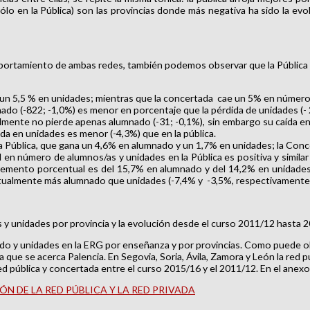
(sólo en la Pública) son las provincias donde más negativa ha sido la 
portamiento de ambas redes, también podemos observar que la Pública pi
 un 5,5 % en unidades; mientras que la concertada cae un 5% en número
nado (-822; -1,0%) es menor en porcentaje que la pérdida de unidades (- 
almente no pierde apenas alumnado (-31; -0,1%), sin embargo su caída e
da en unidades es menor (-4,3%) que en la pública.
Pública, que gana un 4,6% en alumnado y un 1,7% en unidades; la Conce
l en número de alumnos/as y unidades en la Pública es positiva y simil
remento porcentual es del 15,7% en alumnado y del 14,2% en unidade
ntualmente más alumnado que unidades (-7,4% y -3,5%, respectivamente
y unidades por provincia y la evolución desde el curso 2011/12 hasta 
do y unidades en la ERG por enseñanza y por provincias. Como puede obs
 que se acerca Palencia. En Segovia, Soria, Ávila, Zamora y León la red pú
ed pública y concertada entre el curso 2015/16 y el 2011/12. En el anex