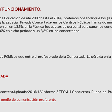
 Y FUNCIONAMIENTO.
ría de Educación desde 2009 hasta el 2014, podemos observar que los g
al y E. Especial. Privada Concertada- en los Centros Públicos han caído
en en un 13,5% en la Pública, los gastos de personal para pagar los con
10% en dicho periodo y un 3,6% en los concertados.
Públicos que entre el profesorado de la Concertada. La pérdida en la pú
TADA
wp-content/uploads/2016/12/Informe-STECyL-i-Conciertos-Rueda-de-Pr
mo medio de comunicación preferente