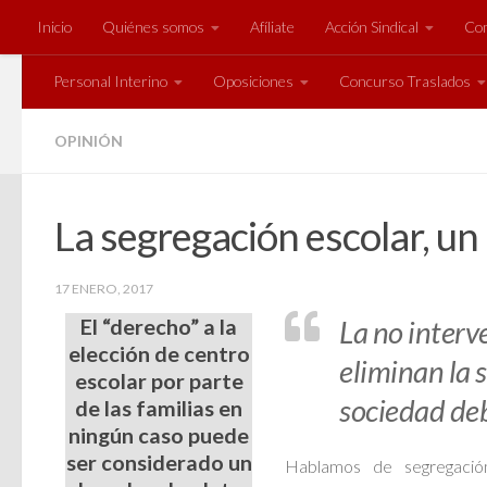
Inicio
Quiénes somos
Afíliate
Acción Sindical
Com
Saltar al contenido
Personal Interino
Oposiciones
Concurso Traslados
OPINIÓN
La segregación escolar, un
17 ENERO, 2017
El “derecho” a la
La no interv
elección de centro
eliminan la 
escolar por parte
sociedad deb
de las familias en
ningún caso puede
ser considerado un
Hablamos de segregación