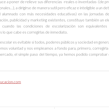
ce a poner de relieve sus diferencias -reales o inventadas- (de pr
nales…), a dirigirse de manera sutil pero eficaz e inteligible a un d
 al alumnado con más necesidades educativas) en las jornadas de
mación, publicidad y marketing existentes, constituye también un 
o, cuando las condiciones de escolarización son equivalentes 
 lo que cabe es corregirlas de inmediato.
 escolar es evitable si todos, poderes públicos y sociedad en gene
emos voluntad y nos empleamos a fondo para, primero, corregirla 
l mercado, el simple paso del tiempo, ya hemos podido comprobar 
ducacion.com