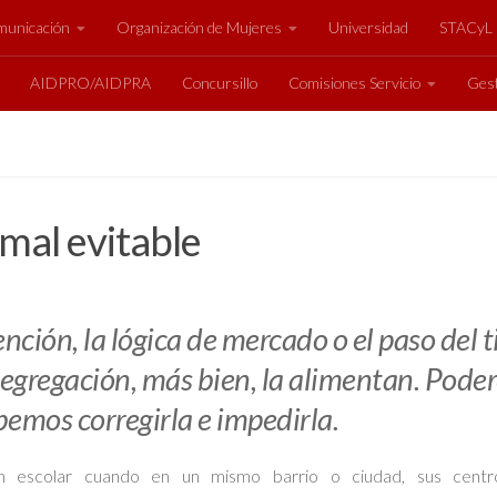
unicación
Organización de Mujeres
Universidad
STACyL
AIDPRO/AIDPRA
Concursillo
Comisiones Servicio
Gest
 mal evitable
ención, la lógica de mercado o el paso del
segregación, más bien, la alimentan. Poder
emos corregirla e impedirla.
 escolar cuando en un mismo barrio o ciudad, sus centro