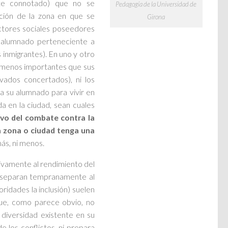
nte connotado) que no se
Pedagogía de la Universidad de
ción de la zona en que se
Girona
ctores sociales poseedores
n alumnado perteneciente a
s inmigrantes). En uno y otro
on menos importantes que sus
ivados concertados), ni los
 su alumnado para vivir en
a en la ciudad, sean cuales
ivo del combate contra la
a zona o ciudad tenga una
más, ni menos.
tivamente al rendimiento del
e separan tempranamente al
idades la inclusión) suelen
que, como parece obvio, no
 diversidad existente en su
e los conflictos, ni prepara