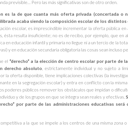
anda previsible… Pero las más significativas son de otro orden.
n es la de que cuanta más oferta privada (concertada o no
ibrada acaba siendo la composición escolar de los distintos
gación escolar, es imprescindible incrementar la oferta pública en
s, ésta resulta insuficiente; no es de recibo, por ejemplo, que en a
a en educación infantil y primaria no llegue ni a un tercio de la tota
asi) y en educación secundaria obligatoria las cosas sean incluso pe
ue el
“derecho” a la elección de centro escolar por parte de l
un derecho absoluto
, estrictamente individual y no sujeto a li
 la oferta disponible, tiene implicaciones colectivas (la investi
nante en la segregación escolar) y entra en conflicto con la misma
os poderes públicos remover los obstáculos que impidan o dificult
 individuo y de los grupos en que se integra sean reales y efectivas.
S
recho” por parte de las administraciones educativas será c
ca competitiva a la que se impele a los centros de una misma zona o