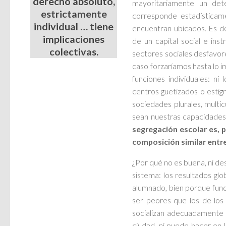
derecho absoluto,
mayoritariamente un det
estrictamente
corresponde estadísticam
individual … tiene
encuentran ubicados. Es d
implicaciones
de un capital social e in
colectivas.
sectores sociales desfavorec
caso forzaríamos hasta lo i
funciones individuales: ni
centros guetizados o esti
sociedades plurales, multi
sean nuestras capacidades 
segregación escolar es, 
composición similar entre
¿Por qué no es buena, ni de
sistema: los resultados g
alumnado, bien porque func
ser peores que los de los
socializan adecuadamente a
ciudad, ni puede hacer en l