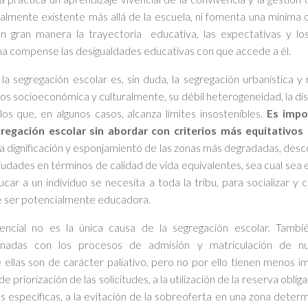
ealmente existente más allá de la escuela, ni fomenta una mínima c
en gran manera la trayectoria educativa, las expectativas y l
ma compense las desigualdades educativas con que accede a él.
 segregación escolar es, sin duda, la segregación urbanística y r
dos socioeconómica y culturalmente, su débil heterogeneidad, la di
llos que, en algunos casos, alcanza límites insostenibles.
Es impo
gregación escolar sin abordar con criterios más equitativos 
 la dignificación y esponjamiento de las zonas más degradadas, de
ciudades en términos de calidad de vida equivalentes, sea cual sea e
ucar a un individuo se necesita a toda la tribu, para socializar y 
e ser potencialmente educadora.
encial no es la única causa de la segregación escolar. También
ionadas con los procesos de admisión y matriculación de n
e ellas son de carácter paliativo, pero no por ello tienen menos i
 priorización de las solicitudes, a la utilización de la reserva obl
específicas, a la evitación de la sobreoferta en una zona determi