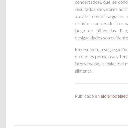
concertados), que les condu
resultados, de valores adicio
a evitar con mil argucias
distintos canales de infor
juego de influencias. Es
desigualdades son evidentes
En resumen, la segregación
en que es perniciosa y ten
intervención, la lógica de
alimenta.
Publicado en
eldiariodelae