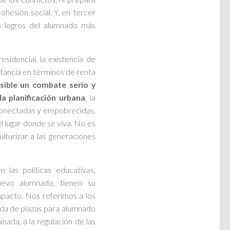
ohesión social. Y, en tercer
os logros del alumnado más
esidencial, la existencia de
stancia en términos de renta
sible un combate serio y
la planificación urbana
, la
sconectadas y empobrecidas,
l lugar donde se viva. No es
culturizar a las generaciones
 las políticas educativas,
uevo alumnado, tienen su
mpacto. Nos referimos a los
igada de plazas para alumnado
nada, a la regulación de las