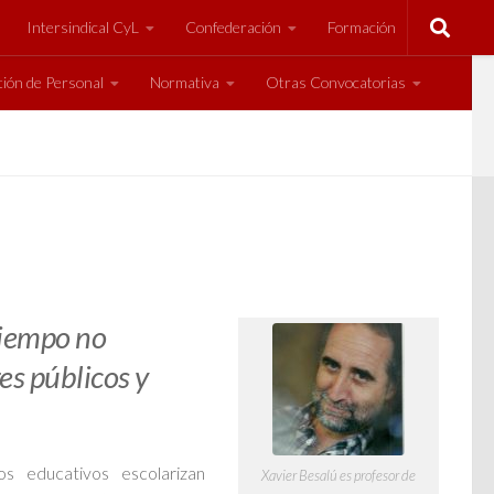
Intersindical CyL
Confederación
Formación
ión de Personal
Normativa
Otras Convocatorias
 tiempo no
es públicos y
s educativos escolarizan
Xavier Besalú es profesor de