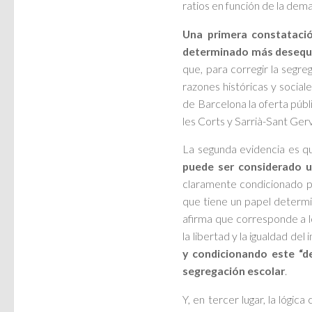
ratios en función de la dem
Una primera constatació
determinado más desequil
que, para corregir la segre
razones históricas y sociale
de Barcelona la oferta públic
les Corts y Sarrià-Sant Gerv
La segunda evidencia es q
puede ser considerado 
claramente condicionado por
que tiene un papel determi
afirma que corresponde a l
la libertad y la igualdad del
y condicionando este “de
segregación escolar
.
Y, en tercer lugar, la lógi