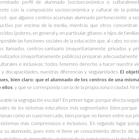
erminado perfil de alumnado (socioeconómica o culturalme
ente con la composición socioeconómica y cultural de la pobla
ecir, que algunos centros acumulan alumnado perteneciente a se
structivo por encima de la media, mientras que otros concentra
idos (pobres, en general y, en particular, gitanos e hijos de familia
mposible las funciones sociales de la educación que, al cabo, no s
 los llamados centros-santuario (mayoritariamente privados y pr
gmatizados (mayoritariamente públicos) preparan adecuadamente a
culturales e inclusivas: todos tenemos derecho a hacer nuestra vid
y discapacidades, nuestras diferencias y singularidades.
El objet
pues, bien claro: que el alumnado de los centros de una mism
 ellos
, y que se corresponda con la de la propia zona o ciudad. Ni 
seable la segregación escolar? En primer lugar, porque afecta nega
lobales de los sistemas educativos más segmentados (bien porqu
ionan como un cuasi mercado, bien porque no tienen entre sus prior
 sistemas más comprensivos e inclusivos. En segundo lugar por
 su alumnado, pues éste ni tiene un conocimiento directo de la
a práctica un aprendizaje vivencial de la convivencia y la gestión d