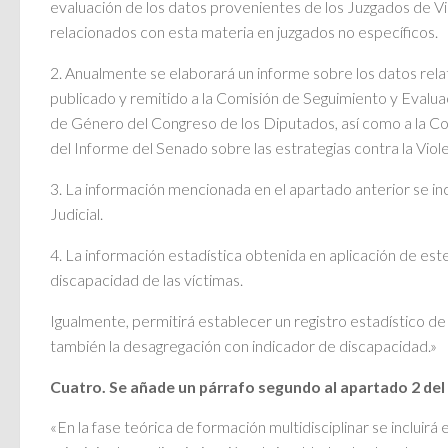
evaluación de los datos provenientes de los Juzgados de Vi
relacionados con esta materia en juzgados no específicos.
2. Anualmente se elaborará un informe sobre los datos relat
publicado y remitido a la Comisión de Seguimiento y Evalua
de Género del Congreso de los Diputados, así como a la Co
del Informe del Senado sobre las estrategias contra la Vi
3. La información mencionada en el apartado anterior se i
Judicial.
4. La información estadística obtenida en aplicación de es
discapacidad de las víctimas.
Igualmente, permitirá establecer un registro estadístico d
también la desagregación con indicador de discapacidad.»
Cuatro. Se añade un párrafo segundo al apartado 2 del 
«En la fase teórica de formación multidisciplinar se incluirá