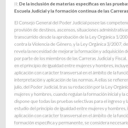
II:
De la inclusión de materias específicas en las prueba
Escuela Judicial y la formación continua de las Carreras 
El Consejo General del Poder Judicial posee las competenc
provisión de destinos, ascensos, situaciones administrativas
transcurrido desde la aprobación de la Ley Orgánica 1/200
contra la Violencia de Género, y la Ley Orgánica 3/2007, d
revela la necesidad de mejorar la formación y adquisición 
por parte de los miembros de las Carreras Judicial y Fiscal
en el principio de igualdad entre mujeres y hombres, incluye
aplicación con carácter transversal en el ámbito de la funci
interpretación y aplicación de las normas. A ellas se refier
julio, del Poder Judicial, tras su redacción por la Ley Orgán
mujeres y hombres, cuando regulan la formación inicial y la 
dispone que todas las pruebas selectivas para el ingreso y l
estudio del principio de igualdad entre mujeres y hombres, 
aplicación con carácter transversal en el ámbito de la funció
formación específica y permanente, se considera necesario