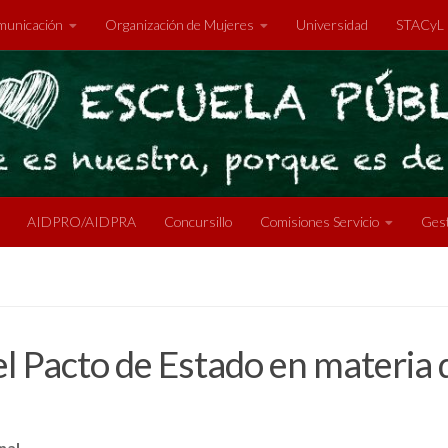
unicación
Organización de Mujeres
Universidad
STACyL
AIDPRO/AIDPRA
Concursillo
Comisiones Servicio
Gest
el Pacto de Estado en materia 
nal.