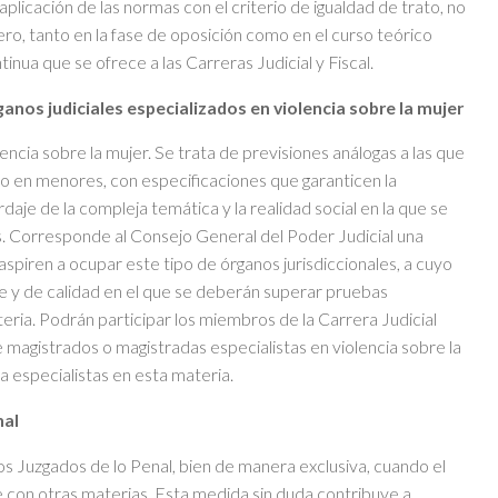
aplicación de las normas con el criterio de igualdad de trato, no
o, tanto en la fase de oposición como en el curso teórico
tinua que se ofrece a las Carreras Judicial y Fiscal.
anos judiciales especializados en violencia sobre la mujer
encia sobre la mujer. Se trata de previsiones análogas a las que
 o en menores, con especificaciones que garanticen la
daje de la compleja temática y la realidad social en la que se
as. Corresponde al Consejo General del Poder Judicial una
aspiren a ocupar este tipo de órganos jurisdiccionales, a cuyo
te y de calidad en el que se deberán superar pruebas
eria. Podrán participar los miembros de la Carrera Judicial
magistrados o magistradas especialistas en violencia sobre la
a especialistas en esta materia.
nal
os Juzgados de lo Penal, bien de manera exclusiva, cuando el
e con otras materias. Esta medida sin duda contribuye a