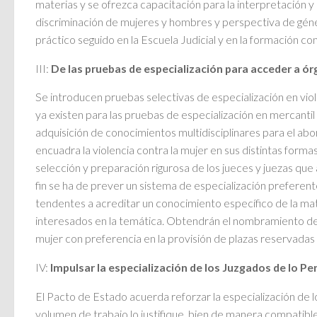
materias y se ofrezca capacitación para la interpretación y 
discriminación de mujeres y hombres y perspectiva de géner
práctico seguido en la Escuela Judicial y en la formación con
III:
De las pruebas de especialización para acceder a órg
Se introducen pruebas selectivas de especialización en viol
ya existen para las pruebas de especialización en mercantil
adquisición de conocimientos multidisciplinares para el abor
encuadra la violencia contra la mujer en sus distintas form
selección y preparación rigurosa de los jueces y juezas que 
fin se ha de prever un sistema de especialización preferen
tendentes a acreditar un conocimiento específico de la mat
interesados en la temática. Obtendrán el nombramiento de 
mujer con preferencia en la provisión de plazas reservadas 
IV:
Impulsar la especialización de los Juzgados de lo Pe
El Pacto de Estado acuerda reforzar la especialización de l
volumen de trabajo lo justifique, bien de manera compatibl