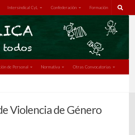
Intersindical CyL
Confederación
Formación
ión de Personal
Normativa
Otras Convocatorias
de Violencia de Género