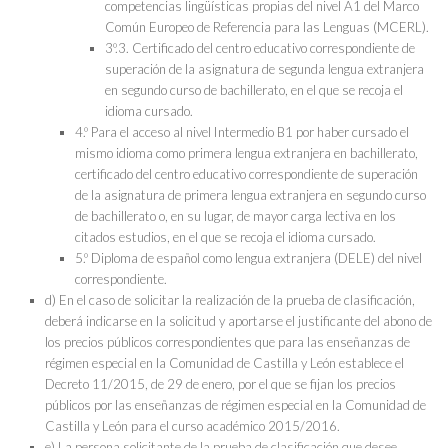
competencias lingüísticas propias del nivel A1 del Marco
Común Europeo de Referencia para las Lenguas (MCERL).
3º.3. Certificado del centro educativo correspondiente de
superación de la asignatura de segunda lengua extranjera
en segundo curso de bachillerato, en el que se recoja el
idioma cursado.
4.º Para el acceso al nivel Intermedio B1 por haber cursado el
mismo idioma como primera lengua extranjera en bachillerato,
certificado del centro educativo correspondiente de superación
de la asignatura de primera lengua extranjera en segundo curso
de bachillerato o, en su lugar, de mayor carga lectiva en los
citados estudios, en el que se recoja el idioma cursado.
5.º Diploma de español como lengua extranjera (DELE) del nivel
correspondiente.
d) En el caso de solicitar la realización de la prueba de clasificación,
deberá indicarse en la solicitud y aportarse el justificante del abono de
los precios públicos correspondientes que para las enseñanzas de
régimen especial en la Comunidad de Castilla y León establece el
Decreto 11/2015, de 29 de enero, por el que se fijan los precios
públicos por las enseñanzas de régimen especial en la Comunidad de
Castilla y León para el curso académico 2015/2016.
e) La persona solicitante de la prueba de clasificación que desee