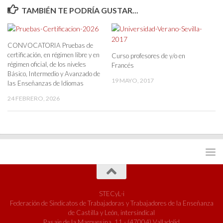
TAMBIÉN TE PODRÍA GUSTAR...
CONVOCATORIA Pruebas de
certificación, en régimen libre y en
Curso profesores de y/o en
régimen oficial, de los niveles
Francés
Básico, Intermedio y Avanzado de
19 MAYO, 2017
las Enseñanzas de Idiomas
24 FEBRERO, 2026
STECyL-i
Federación de Sindicatos de Trabajadoras y Trabajadores de la Enseñanza
de Castilla y León, intersindical
Pasaje de la Marquesina, 11 - (47004) Valladolid