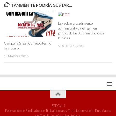
TAMBIÉN TE PODRÍA GUSTAR...
Ley sobre procedimiento
administrativo y el régimen
jurídico de las Administraciones
Públicas
Campaña STEs: Con recortes no
5 OCTUBRE, 2015
hay futuro.
15 MARZO, 2016
STECyL-i
Federación de Sindicatos de Trabajadoras y Trabajadores de la Enseñanza
de Castilla y León, intersindical