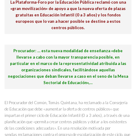
La Plataforma-Foro por la Educación Pública reclamó con una
«gran movilización» de apoyo a que la nueva oferta de plazas
gratuitas en Educación Infantil (0 a 3 años) y los fondos
europeos que lo van a hacer posible se destine a estos
centros públicos.
Procurador: … esta nueva modalidad de enseñanza «debe
llevarse a cabo con la mayor transparencia posible, en
particular en el marco de la representatividad atribuida a las
organizaciones sindicales, facilitándose aquellas
negociaciones que deban llevarse a caso en el seno de la Mesa
Sectorial de Educación»,…
El Procurador del Común, Tomás Quintana, ha reclamado a la Consejería
de Educación que debe «aumentar la oferta de centros públicos« que
impartan el primer ciclo de Educación Infantil (0 a 3 años), a través de una
planificación que «permita crear centros públicos y dotar a los existentes
de las condiciones adecuadas». En una resolución motivada por
sendas reclamaciones contra el proceso de escolarización de este ciclo, que