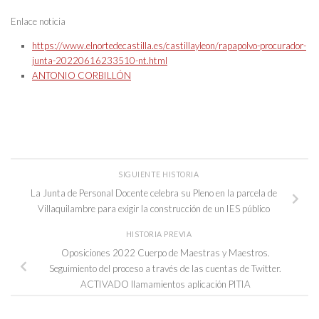
Enlace noticia
https://www.elnortedecastilla.es/castillayleon/rapapolvo-procurador-
junta-20220616233510-nt.html
ANTONIO CORBILLÓN
SIGUIENTE HISTORIA
La Junta de Personal Docente celebra su Pleno en la parcela de
Villaquilambre para exigir la construcción de un IES público
HISTORIA PREVIA
Oposiciones 2022 Cuerpo de Maestras y Maestros.
Seguimiento del proceso a través de las cuentas de Twitter.
ACTIVADO llamamientos aplicación PITIA