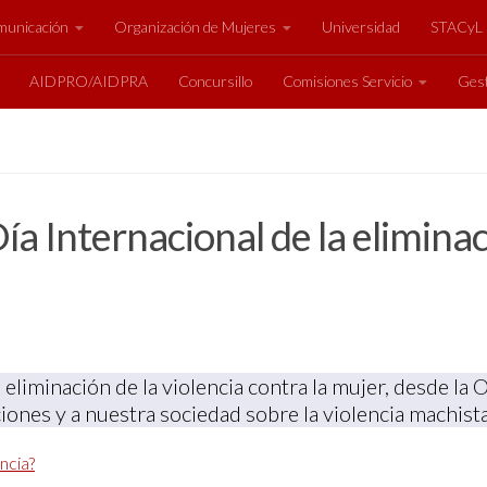
unicación
Organización de Mujeres
Universidad
STACyL
AIDPRO/AIDPRA
Concursillo
Comisiones Servicio
Gest
 Internacional de la eliminaci
 eliminación de la violencia contra la mujer, desde l
aciones y a nuestra sociedad sobre la violencia machis
ncia?