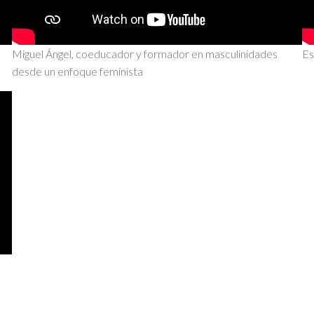
Miguel Ángel, coeducador y formador en masculinidades
Es
desde un enfoque feminista