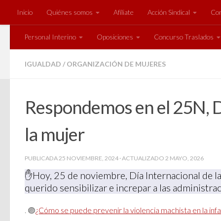
Inicio
Quiénes somos
Afíliate
Acción Sindical
Com
Saltar al contenido
Personal Interino
Oposiciones
Concurso Traslados
IGUALDAD
/
ORGANIZACIÓN DE MUJERES
Respondemos en el 25N, Día
la mujer
PUBLICADA
25 NOVIEMBRE, 2024
· ACTUALIZADO
2 MAYO, 2026
✋Hoy, 25 de noviembre, Día Internacional de la
querido sensibilizar e increpar a las administr
. 🟣
¿Cómo se puede prevenir la violencia machista en la infa