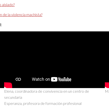
 aislado?
n de la violencia machista?
🫂
Elena, coordinadora de convivencia en un centro de
Ma
secundaria
Esperanza, profesora de formación profesional