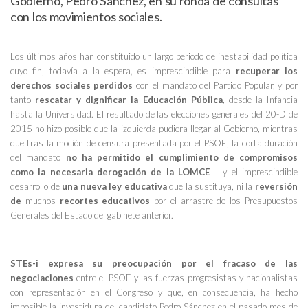
Gobierno, Pedro Sánchez, en su ronda de consultas
con los movimientos sociales.
Los últimos años han constituido un largo periodo de inestabilidad política
cuyo fin, todavía a la espera, es imprescindible para
recuperar los
derechos sociales perdidos
con el mandato del Partido Popular, y por
tanto
rescatar y dignificar la Educación Pública
, desde la Infancia
hasta la Universidad. El resultado de las elecciones generales del 20-D de
2015 no hizo posible que la izquierda pudiera llegar al Gobierno, mientras
que tras la moción de censura presentada por el PSOE, la corta duración
del mandato
no ha permitido el cumplimiento de compromisos
como la necesaria derogación de la LOMCE
y el imprescindible
desarrollo de
una
nueva ley educativa
que la sustituya, ni la
reversión
de
muchos
recortes educativos
por el arrastre de los Presupuestos
Generales del Estado del gabinete anterior.
STEs-i expresa su preocupación por el fracaso de las
negociaciones
entre el PSOE y las fuerzas progresistas y nacionalistas
con representación en el Congreso y que, en consecuencia, ha hecho
imposible la investidura del candidato Pedro Sánchez en el pasado mes de