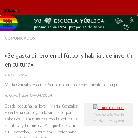
Saltar al contenido
COMUNICADOS
«Se gasta dinero en el fútbol y habría que invertir
en cultura»
4 ABRIL, 2014
María González Vicente Premio nacional de conocimientos de lengua
A. Calvo | León 04/04/2014
Desde pequeña la joven María González
Vicente ha compaginado su pasión por los
María González Vicente
animales y la naturaleza con la lectura, la
Estudiante IES Legio VII
escritura y la música. Aunque tiene clara
su vocación, estudiará Veterinaria,