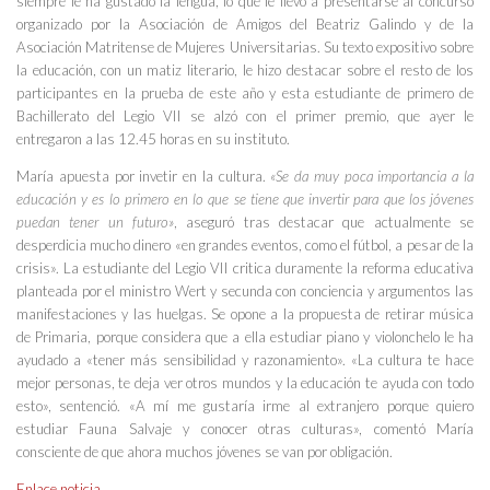
siempre le ha gustado la lengua, lo que le llevó a presentarse al concurso
organizado por la Asociación de Amigos del Beatriz Galindo y de la
Asociación Matritense de Mujeres Universitarias. Su texto expositivo sobre
la educación, con un matiz literario, le hizo destacar sobre el resto de los
participantes en la prueba de este año y esta estudiante de primero de
Bachillerato del Legio VII se alzó con el primer premio, que ayer le
entregaron a las 12.45 horas en su instituto.
María apuesta por invetir en la cultura.
«Se da muy poca importancia a la
educación y es lo primero en lo que se tiene que invertir para que los jóvenes
puedan tener un futuro»
, aseguró tras destacar que actualmente se
desperdicia mucho dinero «en grandes eventos, como el fútbol, a pesar de la
crisis». La estudiante del Legio VII critica duramente la reforma educativa
planteada por el ministro Wert y secunda con conciencia y argumentos las
manifestaciones y las huelgas. Se opone a la propuesta de retirar música
de Primaria, porque considera que a ella estudiar piano y violonchelo le ha
ayudado a «tener más sensibilidad y razonamiento». «La cultura te hace
mejor personas, te deja ver otros mundos y la educación te ayuda con todo
esto», sentenció. «A mí me gustaría irme al extranjero porque quiero
estudiar Fauna Salvaje y conocer otras culturas», comentó María
consciente de que ahora muchos jóvenes se van por obligación.
Enlace noticia