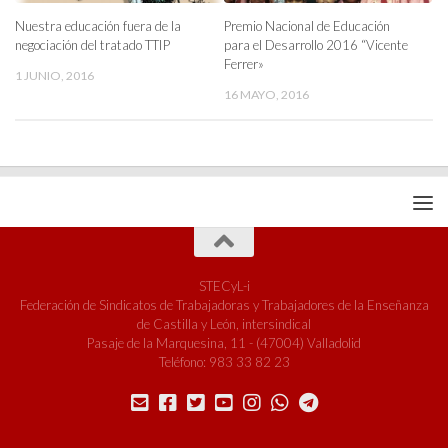
Nuestra educación fuera de la
Premio Nacional de Educación
negociación del tratado TTIP
para el Desarrollo 2016 “Vicente
Ferrer»
1 JUNIO, 2016
16 MAYO, 2016
STECyL-i
Federación de Sindicatos de Trabajadoras y Trabajadores de la Enseñanza
de Castilla y León, intersindical
Pasaje de la Marquesina, 11 - (47004) Valladolid
Teléfono: 983 33 82 23