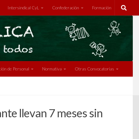
Intersindical CyL
Confederación
Formación
ión de Personal
Normativa
Otras Convocatorias
nte llevan 7 meses sin