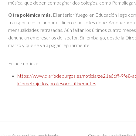
música, que deben compaginar dos colegios, como Pampliega 
Otra polémica más.
El anterior ‘fuego’ en Educación llegó c
transporte escolar por el dinero que se les debe. Amenazaron c
mensualidades retrasadas. Aún faltan los últimos cuatro meses
denuncian empresarios del sector. Sin embargo, desde la Direc
marzo y que se va a pagar regularmente.
Enlace noticia:
https://www.diariodeburgos.es/noticia/ze21a66ff-9fe8
kilometraje-los-profesores-itinerantes
signación de destinos provisionales
Cursos de especialización d