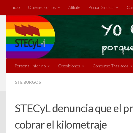
Inicio
Quiénes somos
Afíliate
Acción Sindical
Com
Saltar al contenido
Personal Interino
Oposiciones
Concurso Traslados
STE BURGOS
STECyL denuncia que el pr
cobrar el kilometraje