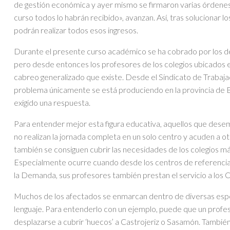
de gestión económica y ayer mismo se firmaron varias órdenes
curso todos lo habrán recibido», avanzan. Así, tras solucionar l
podrán realizar todos esos ingresos.
Durante el presente curso académico se ha cobrado por los d
pero desde entonces los profesores de los colegios ubicados en
cabreo generalizado que existe. Desde el Sindicato de Trabaja
problema únicamente se está produciendo en la provincia de Bu
exigido una respuesta.
Para entender mejor esta figura educativa, aquellos que dese
no realizan la jornada completa en un solo centro y acuden a 
también se consiguen cubrir las necesidades de los colegios m
Especialmente ocurre cuando desde los centros de referencia 
la Demanda, sus profesores también prestan el servicio a los 
Muchos de los afectados se enmarcan dentro de diversas espe
lenguaje. Para entenderlo con un ejemplo, puede que un profe
desplazarse a cubrir ‘huecos’ a Castrojeriz o Sasamón. Tambié