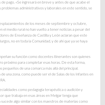
 de pago. «Se ingresará en breve y antes de que acabe el
os problemas administrativos y laborales en este sentido, se
esplazamientos de los meses de septiembre y octubre,
 el medio rural no han vuelto a tener noticias a pesar del
dores de Enseñanza de Castilla y León aclaran que este
rgos, no en toda la Comunidad, y de ahí que ya se haya
mpeñan su función como docentes itinerantes son quienes
otro próximo para completar esas horas. De esta forma,
ás pequeños de una comarca más allá del principal.
de una zona, como puede ser el de Salas de los Infantes en
CRA.
cialidades como pedagogía terapéutica o audición y
sor que trabaja en esas áreas en Melgar tenga que
n sucede algo similar con los maestros de materias como