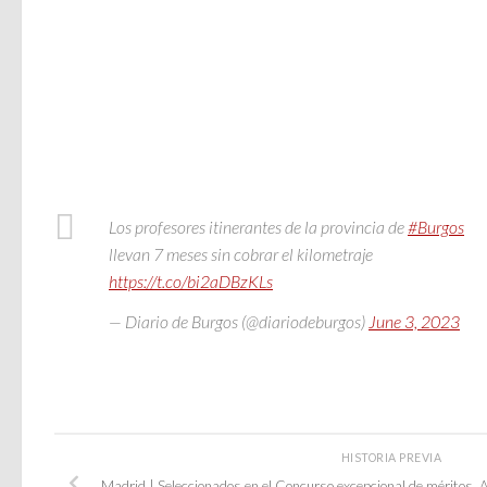
Los profesores itinerantes de la provincia de
#Burgos
llevan 7 meses sin cobrar el kilometraje
https://t.co/bi2aDBzKLs
— Diario de Burgos (@diariodeburgos)
June 3, 2023
HISTORIA PREVIA
Madrid | Seleccionados en el Concurso excepcional de méritos. A