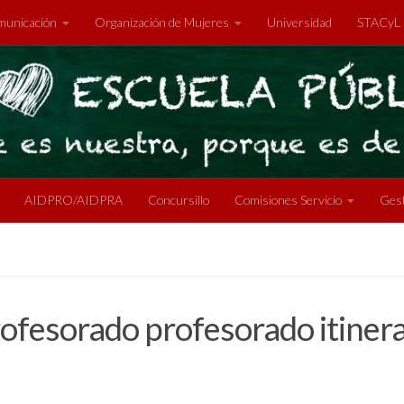
unicación
Organización de Mujeres
Universidad
STACyL
AIDPRO/AIDPRA
Concursillo
Comisiones Servicio
Gest
ofesorado profesorado itinera