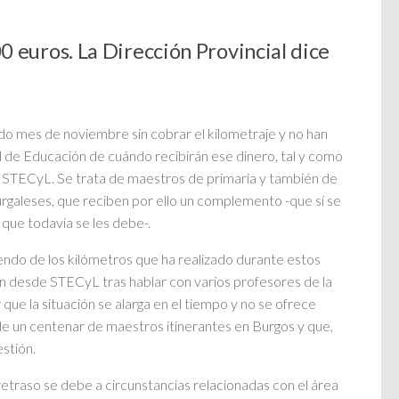
 euros. La Dirección Provincial dice
ado mes de noviembre sin cobrar el kilometraje y no han
l de Educación de cuándo recibirán ese dinero, tal y como
to STECyL. Se trata de maestros de primaria y también de
urgaleses, que reciben por ello un complemento -que sí se
 que todavía se les debe-.
ndo de los kilómetros que ha realizado durante estos
n desde STECyL tras hablar con varios profesores de la
e la situación se alarga en el tiempo y no se ofrece
de un centenar de maestros itinerantes en Burgos y que,
stión.
etraso se debe a circunstancias relacionadas con el área