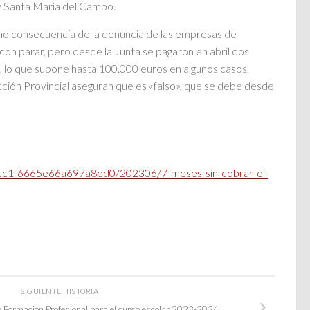
y Santa María del Campo.
omo consecuencia de la denuncia de las empresas de
on parar, pero desde la Junta se pagaron en abril dos
, lo que supone hasta 100.000 euros en algunos casos,
ción Provincial aseguran que es «falso», que se debe desde
-acc1-6665e66a697a8ed0/202306/7-meses-sin-cobrar-el-
SIGUIENTE HISTORIA
e Formación Profesional para el curso escolar 2023-2024