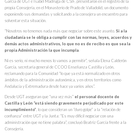
García de UGT e Isabel Madruga de CSIF, presentaron en el registro de la
propia Consejería, en el Monasterio de Prado de Valladolid, un documento
exponiendo sus demandas y solicitando a la consejera un encuentro para
solventar esta situación.
“Nosotros no tenemos nada más que negociar sobre este asunto.
Si a la
ciudadanía se le obliga a cumplir con las normas, leyes, acuerdos y
demás actos administrativos, lo que no es de recibo es que sea la
propia Administración la que incumpla
.
Ni es serio, ni mucho menos lo vamos a permitir”, señala Elena Calderón
García, secretaria general de CCOO Enseñanza Castilla y León,
reclamando para la Comunidad “lo que ya está normalizado en otros
ámbitos de la administración autonómica, y en otros territorios como
Andalucía y Extremadura desde hace ya varios años”.
Desde UGT aseguran que “una vez más”
el personal docente de
Castilla y León “está siendo gravemente perjudicado por este
incumplimiento”
, lo que consideran un “duro golpe” a la “relación de
confianza” entre UGT y la Junta: “Es muy difícil negociar con una
administración que no tiene palabra”, concluyó Beatriz García frente a la
Consejería.