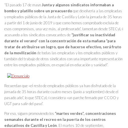
“El pasado 17 de mayo
Junta y algunos sindicatos informaban a
bombo y platillo sobre un preacuerdo
que devolvería a las empleadas
y empleados públicos de la Junta de Castilla y León la jornada de 35 horas
a partir del 1 de junio de 2019 y que como hemos comprobado excluía de
esos compromisos, una vez más, al profesorado”, lamentan desde STECyL-i
acusando a los sindicatos convocantes de
“justificar su inactividad
durante el verano” con la concentración de esta mañana “para
tratar de atribuirse un logro, que de hacerse efectivo, será fruto
de la movilización
de todas las empleadas y los empleados públicos y
también del trabajo de otros sindicatos con una importante representación
entre los empleados públicos, en especial en educación y sanidad”.
Recuerdan que «el resto de empleados públicos ya han disfrutado de la
jornada de 35 horas durante cuatro meses (junio a septiembre) desde el
pasado año”, lo que STECyL-i considera «un parche firmado por CCOO y
UGT para salir del paso”.
Por eso, siguen promoviendo los
“martes verdes”, concentraciones
semanales durante el recreo en la puerta de los centros
educativos de Castilla y León
. El martes 10 de septiembre,