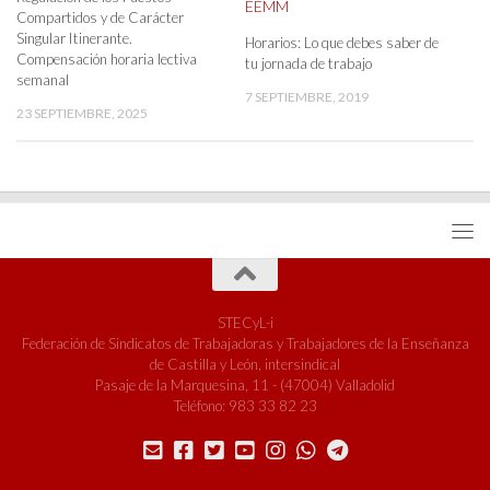
Compartidos y de Carácter
Singular Itinerante.
Horarios: Lo que debes saber de
Compensación horaria lectiva
tu jornada de trabajo
semanal
7 SEPTIEMBRE, 2019
23 SEPTIEMBRE, 2025
STECyL-i
Federación de Sindicatos de Trabajadoras y Trabajadores de la Enseñanza
de Castilla y León, intersindical
Pasaje de la Marquesina, 11 - (47004) Valladolid
Teléfono: 983 33 82 23