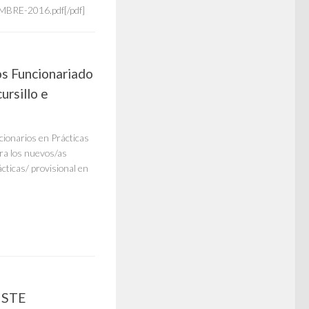
BRE-2016.pdf[/pdf]
s Funcionariado
ursillo e
cionarios en Prácticas
ra los nuevos/as
cticas/ provisional en
 STE