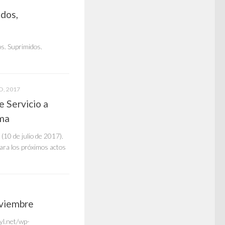
idos,
s. Suprimidos.
O, 2017
 Servicio a
ema
 (10 de julio de 2017).
ara los próximos actos
oviembre
l.net/wp-