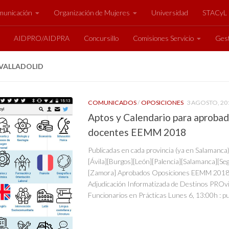
unicación
Organización de Mujeres
Universidad
STACyL
AIDPRO/AIDPRA
Concursillo
Comisiones Servicio
Gest
 VALLADOLID
COMUNICADOS
/
OPOSICIONES
3 AGOSTO, 20
Aptos y Calendario para aproba
docentes EEMM 2018
Publicadas en cada provincia (ya en Salamanca) 
[Ávila][Burgos][León][Palencia][Salamanca][Sego
[Zamora] Aprobados Oposiciones EEMM 2018
Adjudicación Informatizada de Destinos PROvi
Funcionarios en Prácticas Lunes 6, 13:00h : pub