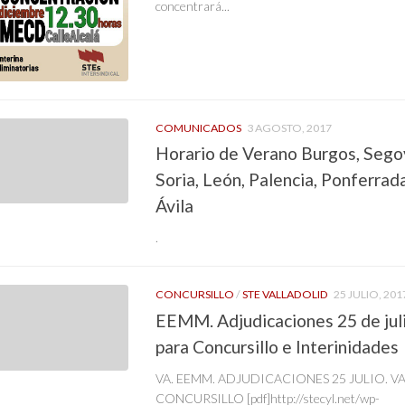
concentrará...
COMUNICADOS
3 AGOSTO, 2017
Horario de Verano Burgos, Sego
Soria, León, Palencia, Ponferrada
Ávila
.
CONCURSILLO
/
STE VALLADOLID
25 JULIO, 201
EEMM. Adjudicaciones 25 de jul
para Concursillo e Interinidades
VA. EEMM. ADJUDICACIONES 25 JULIO. V
CONCURSILLO [pdf]http://stecyl.net/wp-