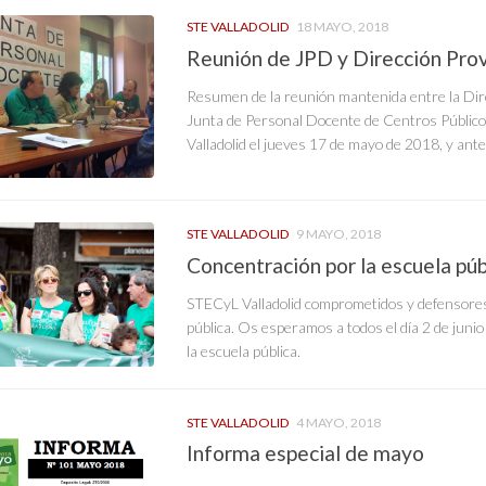
STE VALLADOLID
18 MAYO, 2018
Reunión de JPD y Dirección Pro
Resumen de la reunión mantenida entre la Direc
Junta de Personal Docente de Centros Público
Valladolid el jueves 17 de mayo de 2018, y ante
STE VALLADOLID
9 MAYO, 2018
Concentración por la escuela pú
STECyL Valladolid comprometidos y defensore
pública. Os esperamos a todos el día 2 de junio 
la escuela pública.
STE VALLADOLID
4 MAYO, 2018
Informa especial de mayo