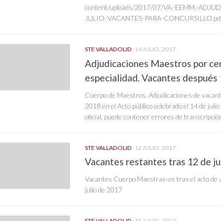
content/uploads/2017/07/VA.-EEMM.-ADJ
JULIO.-VACANTES-PARA-CONCURSILLO.pdf[
STE VALLADOLID
14 JULIO, 2017
Adjudicaciones Maestros por ce
especialidad. Vacantes después 1
Cuerpo de Maestros. Adjudicaciones de vacant
2018 en el Acto público celebrado el 14 de ju
oficial, puede contener errores de transcripció
STE VALLADOLID
12 JULIO, 2017
Vacantes restantes tras 12 de jul
Vacantes Cuerpo Maestras-os tras el acto de a
julio de 2017
STE VALLADOLID
12 JULIO, 2017