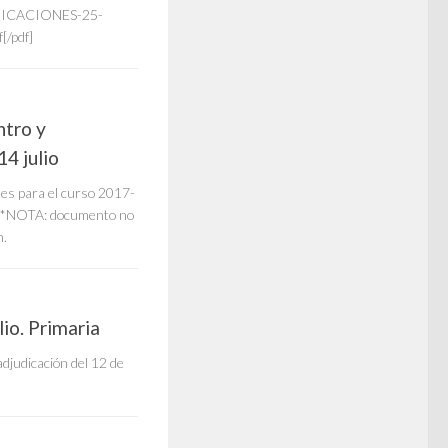
UDICACIONES-25-
/pdf]
ntro y
4 julio
es para el curso 2017-
lio *NOTA: documento no
n.
io. Primaria
djudicación del 12 de