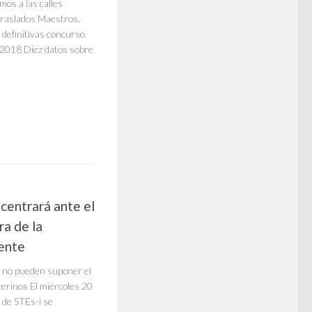
mos a las calles
traslados Maestros.
definitivas concurso
/2018 Diez datos sobre
centrará ante el
a de la
cente
e no pueden suponer el
terinos El miércoles 20
o de STEs-i se