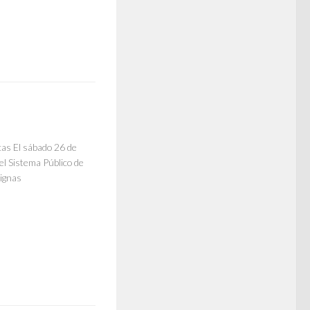
cas El sábado 26 de
el Sistema Público de
Dignas