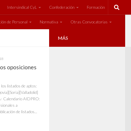
Intersindical CyL
Confederación
Formación
ión de Personal
Normativa
Otras Convocatorias
MÁS
18
dos oposiciones
los listados de aptos:
via][Soria][Valladolid]
.- Calendario AIDPRO:
sionales a
licación de listados...