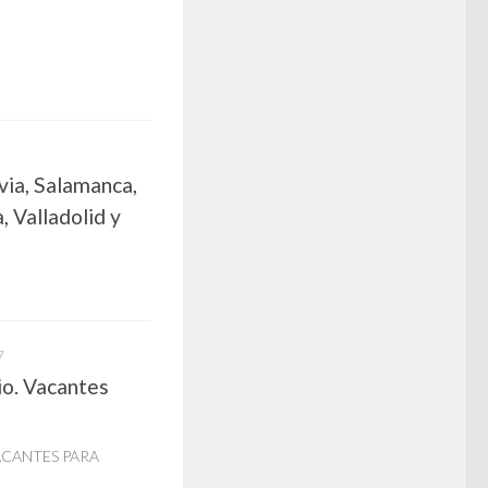
via, Salamanca,
, Valladolid y
7
io. Vacantes
ACANTES PARA