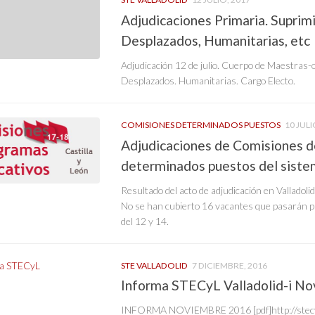
Adjudicaciones Primaria. Suprim
Desplazados, Humanitarias, etc
Adjudicación 12 de julio. Cuerpo de Maestras-o
Desplazados. Humanitarias. Cargo Electo.
COMISIONES DETERMINADOS PUESTOS
10 JULI
Adjudicaciones de Comisiones de
determinados puestos del sist
Resultado del acto de adjudicación en Valladolid
No se han cubierto 16 vacantes que pasarán p
del 12 y 14.
STE VALLADOLID
7 DICIEMBRE, 2016
Informa STECyL Valladolid-i N
INFORMA NOVIEMBRE 2016 [pdf]http://stecy