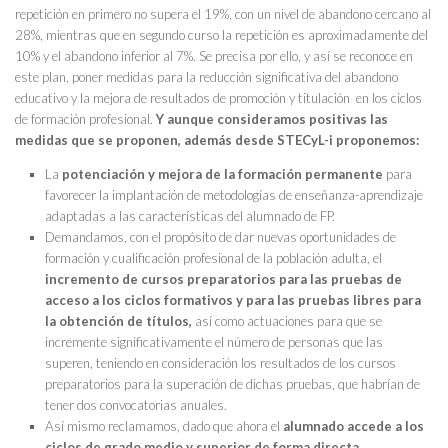
repetición en primero no supera el 19%, con un nivel de abandono cercano al
28%, mientras que en segundo curso la repetición es aproximadamente del
10% y el abandono inferior al 7%. Se precisa por ello, y así se reconoce en
este plan, poner medidas para la reducción significativa del abandono
educativo y la mejora de resultados de promoción y titulación en los ciclos
de formación profesional.
Y aunque consideramos positivas las
medidas que se proponen, además desde STECyL-i proponemos:
La
potenciación y mejora de la formación permanente
para
favorecer la implantación de metodologías de enseñanza-aprendizaje
adaptadas a las características del alumnado de FP.
Demandamos, con el propósito de dar nuevas oportunidades de
formación y cualificación profesional de la población adulta, el
incremento de cursos preparatorios para las pruebas de
acceso a los ciclos formativos y para las pruebas libres para
la obtención de títulos,
así como actuaciones para que se
incremente significativamente el número de personas que las
superen, teniendo en consideración los resultados de los cursos
preparatorios para la superación de dichas pruebas, que habrían de
tener dos convocatorias anuales.
Así mismo reclamamos, dado que ahora el
alumnado accede a los
ciclos de grado medio y superior de forma directa,