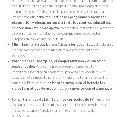
para 2020 duplicar el alumnado participante en los Erasmus para FP,
en el último curso solamente han participado unos ciento cincuenta
alumnos y poco más de cincuenta profesores en dicho programa.
Proponemos que
para impulsar estos programas y facilitar su
elaboración y ejecución por parte de los centros educativos
se cree una
Oficina de apoyo
los docentes implicados en la gestión
de programas de movilidad y a los coordinadores de proyectos
europeos en los Centros de PF inicial.
Minimizar las tareas burocráticas a los docentes
, dotando si es
necesario de personal administrativo a los centros para este
cometido.
Potenciar el autoempleo, el cooperativismo y el carácter
emprendedor.
Para cumplir este objetivo y otros de vital
importancia (orientación académica, problemas de conducta y de
absentismo) se necesita potenciar y mejorar la tutoría en el centro
educativo. Debe existir
una hora de tutoría en el horario los
ciclos formativos de grado medio y superior con el alumnado
.
Fomentar el uso de las TIC en los currículos de FP
mejorando
los equipamientos de los centros ahora insuficientes o/y obsoletos,
malas conexiones y/o redes y la formación permanente del
profesorado.