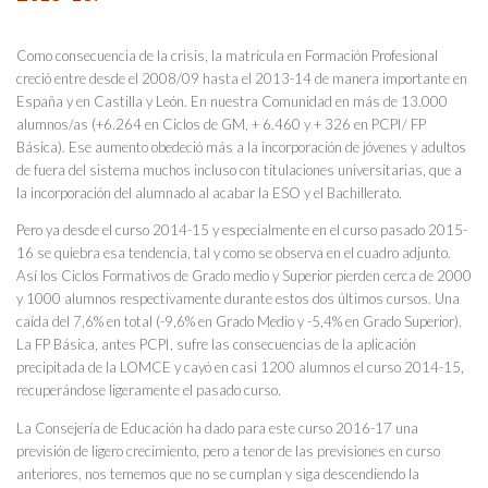
Como consecuencia de la crisis, la matrícula en Formación Profesional
creció entre desde el 2008/09 hasta el 2013-14 de manera importante en
España y en Castilla y León. En nuestra Comunidad en más de 13.000
alumnos/as (+6.264 en Ciclos de GM, + 6.460 y + 326 en PCPI/ FP
Básica). Ese aumento obedeció más a la incorporación de jóvenes y adultos
de fuera del sistema muchos incluso con titulaciones universitarias, que a
la incorporación del alumnado al acabar la ESO y el Bachillerato.
Pero ya desde el curso 2014-15 y especialmente en el curso pasado 2015-
16 se quiebra esa tendencia, tal y como se observa en el cuadro adjunto.
Así los Ciclos Formativos de Grado medio y Superior pierden cerca de 2000
y 1000 alumnos respectivamente durante estos dos últimos cursos. Una
caída del 7,6% en total (-9,6% en Grado Medio y -5,4% en Grado Superior).
La FP Básica, antes PCPI, sufre las consecuencias de la aplicación
precipitada de la LOMCE y cayó en casi 1200 alumnos el curso 2014-15,
recuperándose ligeramente el pasado curso.
La Consejería de Educación ha dado para este curso 2016-17 una
previsión de ligero crecimiento, pero a tenor de las previsiones en curso
anteriores, nos tememos que no se cumplan y siga descendiendo la