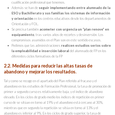
cualificación profesional que tenemos.
Además se han de
seguir implementando entre alumnado de la
ESO y Bachillerato y sus familias los sistemas de
información
y orientación
en los centros educativos desde los departamentos de
Orientación y FOL.
Se precisa también
acometer con urgencia un “plan renove” en
equipamiento
, tras varios años de recortes y desinversión. Los
compromisos asumidos en el Plan son en este sentido escasos.
Pedimos que las administraciones
realicen estudios serios sobre
la empleabilidad e inserción laboral
del alumnado de FP en los
diferentes ciclos formativos de la FP
2.2. Medidas para reducir las altas tasas de
abandono y mejorar los resultados.
Tal y como se recoge en el apartado del Plan referido al fracaso y el
abandono en los estudios de Formación Profesional, la tasa de promoción de
primer a segundo curso es relativamente baja, y el índice de abandono
elevado. En los ciclos de grado medio los índices de repetición en primer
curso de se sitúan en torno al 19% y el abandono está cercano al 30%,
mientras que en segundo la repetición se sitúa en torno al 13% y el
abandono es inferior al 9%. En los ciclos de grado superior, la tasa de