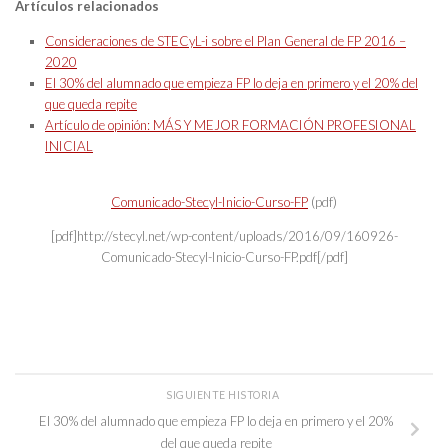
Artículos relacionados
Consideraciones de STECyL-i sobre el Plan General de FP 2016 –
2020
El 30% del alumnado que empieza FP lo deja en primero y el 20% del
que queda repite
Artículo de opinión: MÁS Y MEJOR FORMACIÓN PROFESIONAL
INICIAL
Comunicado-Stecyl-Inicio-Curso-FP
(pdf)
[pdf]http://stecyl.net/wp-content/uploads/2016/09/160926-
Comunicado-Stecyl-Inicio-Curso-FP.pdf[/pdf]
SIGUIENTE HISTORIA
El 30% del alumnado que empieza FP lo deja en primero y el 20%
del que queda repite