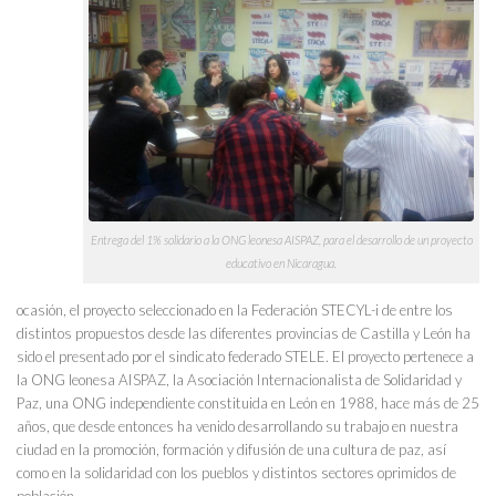
Entrega del 1% solidario a la ONG leonesa AISPAZ, para el desarrollo de un proyecto
educativo en Nicaragua.
ocasión, el proyecto seleccionado en la Federación STECYL-i de entre los
distintos propuestos desde las diferentes provincias de Castilla y León ha
sido el presentado por el sindicato federado STELE. El proyecto pertenece a
la ONG leonesa AISPAZ, la Asociación Internacionalista de Solidaridad y
Paz, una ONG independiente constituida en León en 1988, hace más de 25
años, que desde entonces ha venido desarrollando su trabajo en nuestra
ciudad en la promoción, formación y difusión de una cultura de paz, así
como en la solidaridad con los pueblos y distintos sectores oprimidos de