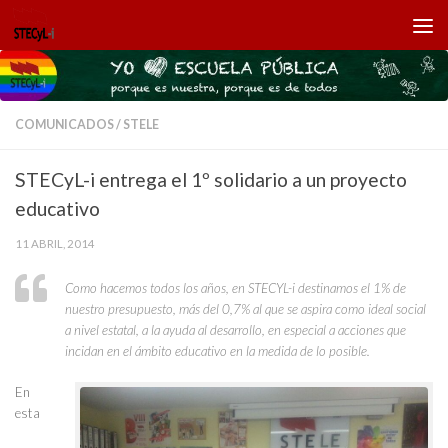
Saltar al contenido
COMUNICADOS
/
STELE
STECyL-i entrega el 1º solidario a un proyecto
educativo
11 ABRIL, 2014
Como hacemos todos los años, en STECYL-i destinamos el 1% de
nuestro presupuesto, más del 0,7% al que se aspira como ideal social
a nivel estatal, a la ayuda al desarrollo, en especial a acciones que
incidan en el ámbito educativo en la medida de lo posible.
En
esta