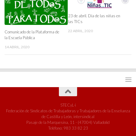
23 de abril. Día de las niñas en
las TICs
22 ABRIL, 2020
Comunicado de la Plataforma de
la Escuela Pública
14 ABRIL, 2020
STECyL-i
Federación de Sindicatos de Trabajadoras y Trabajadores de la Enseñanza
de Castilla y León, intersindical
Pasaje de la Marquesina, 11 - (47004) Valladolid
Teléfono: 983 33 82 23