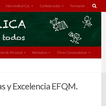
Intersindical CyL
Confederación
Formación
ión de Personal
Normativa
Otras Convocatorias
das y Excelencia EFQM.