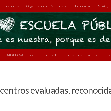
unicación
Organización de Mujeres
Universidad
STACyL
AIDPRO/AIDPRA
Concursillo
Comisiones Servicio
Gest
n centros evaluadas, reconoci