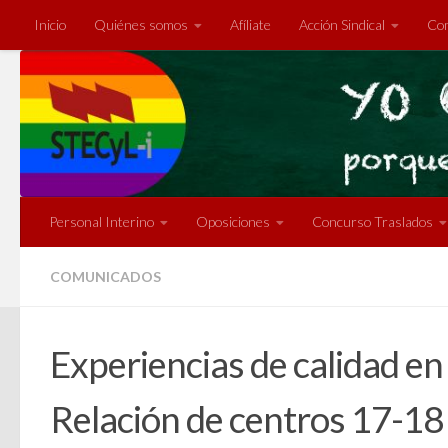
Inicio
Quiénes somos
Afíliate
Acción Sindical
Com
Saltar al contenido
Personal Interino
Oposiciones
Concurso Traslados
COMUNICADOS
Experiencias de calidad e
Relación de centros 17-18