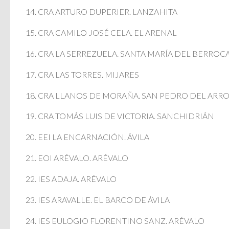
14. CRA ARTURO DUPERIER. LANZAHITA
15. CRA CAMILO JOSÉ CELA. EL ARENAL
16. CRA LA SERREZUELA. SANTA MARÍA DEL BERROC
17. CRA LAS TORRES. MIJARES
18. CRA LLANOS DE MORAÑA. SAN PEDRO DEL ARR
19. CRA TOMÁS LUIS DE VICTORIA. SANCHIDRIÁN
20. EEI LA ENCARNACIÓN. ÁVILA
21. EOI ARÉVALO. ARÉVALO
22. IES ADAJA. ARÉVALO
23. IES ARAVALLE. EL BARCO DE ÁVILA
24. IES EULOGIO FLORENTINO SANZ. ARÉVALO