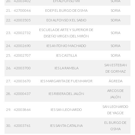
20.
42003402
EH ALFONSO VIII
SORIA
21.
42700046
EOEP EL BURGO DE OSMA
SORIA
22.
42003505
EOI ALFONSO X EL SABIO
SORIA
ESCUELA DE ARTE Y SUPERIOR DE
23.
42002732
SORIA
DISEÑO VIRGEN DEL MIRÓN
24.
42002690
IES ANTONIO MACHADO
SORIA
25.
42002707
IES CASTILLA
SORIA
SAN ESTEBAN
26.
42003700
IES LA RAMBLA
DE GORMAZ
27.
42003670
IES MARGARITA DE FUENMAYOR
ÁGREDA
ARCOS DE
28.
42000437
IES RIBERA DEL JALÓN
JALÓN
SAN LEONARDO
29.
42003864
IES SAN LEONARDO
DE YAGÚE
EL BURGO DE
30.
42003761
IES SANTA CATALINA
OSMA