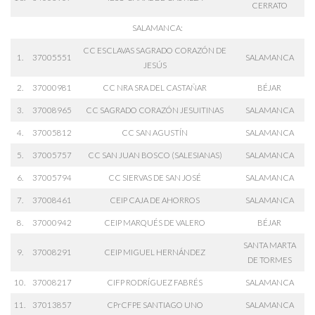
CERRATO
SALAMANCA:
CC ESCLAVAS SAGRADO CORAZÓN DE
1.
37005551
SALAMANCA
JESÚS
2.
37000981
CC NRA SRA DEL CASTAÑAR
BÉJAR
3.
37008965
CC SAGRADO CORAZÓN JESUITINAS
SALAMANCA
4.
37005812
CC SAN AGUSTÍN
SALAMANCA
5.
37005757
CC SAN JUAN BOSCO (SALESIANAS)
SALAMANCA
6.
37005794
CC SIERVAS DE SAN JOSÉ
SALAMANCA
7.
37008461
CEIP CAJA DE AHORROS
SALAMANCA
8.
37000942
CEIP MARQUÉS DE VALERO
BÉJAR
SANTA MARTA
9.
37008291
CEIP MIGUEL HERNÁNDEZ
DE TORMES
10.
37008217
CIFP RODRÍGUEZ FABRÉS
SALAMANCA
11.
37013857
CPrCFPE SANTIAGO UNO
SALAMANCA