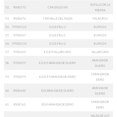
SOTILLO DE LA
52.
9008573
CRA SIGLO XXI
RIBERA
53.
9008676
CRA VALLE DEL RIAZA
MILAGROS
54.
97000122
E.O.E.P BU 3
BURGOS
55.
9700067
E.O.E.P BU 1
BURGOS
56.
97000110
E.O.E.P BU 2
BURGOS
57.
9700109
E.O.E.P VILLARCAYO
VILLARCAYO
ARANDA DE
58.
9700055
E.O.E.P. ARANDA DE DUERO
DUERO
MIRANDA DE
59.
9700079
E.O.E.P. MIRANDA DE EBRO
EBRO
ARANDA DE
60.
9008640
EOI ARANDA DE DUERO
DUERO
MIRANDA DE
61.
9008561
EOI MIRANDA DE EBRO
EBRO
SALAS DE LOS