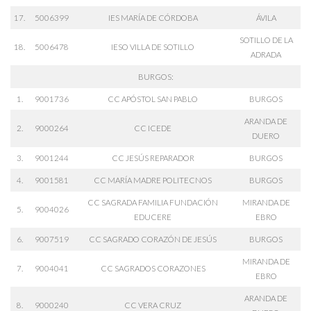
17.
5006399
IES MARÍA DE CÓRDOBA
ÁVILA
SOTILLO DE LA
18.
5006478
IESO VILLA DE SOTILLO
ADRADA
BURGOS:
1.
9001736
CC APÓSTOL SAN PABLO
BURGOS
ARANDA DE
2.
9000264
CC ICEDE
DUERO
3.
9001244
CC JESÚS REPARADOR
BURGOS
4.
9001581
CC MARÍA MADRE POLITECNOS
BURGOS
CC SAGRADA FAMILIA FUNDACIÓN
MIRANDA DE
5.
9004026
EDUCERE
EBRO
6.
9007519
CC SAGRADO CORAZÓN DE JESÚS
BURGOS
MIRANDA DE
7.
9004041
CC SAGRADOS CORAZONES
EBRO
ARANDA DE
8.
9000240
CC VERA CRUZ