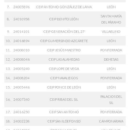
7.
24005896
CEIP ANTONIO GONZÁLEZ DE LAMA
LEÓN
SANTA MARÍA
8.
24010958
CEIP BENITO LEÓN
DEL PÁRAMO
9.
24014101
CEIP GENERACIÓN DEL 27
VILLABLINO
10.
24016894
CEIP GUMERSINDO AZCÁRETE
LEÓN
11.
24008010
CEIP JESÚS MAESTRO
PONFERRADA
12.
24008046
CEIP LAS ALAMEDAS
DEHESAS
13.
24005240
CEIP LOPE DE VEGA
LEÓN
14.
24008204
CEIP NAVALIEGOS
PONFERRADA
15.
24005446
CEIP PONCE DE LEÓN
LEÓN
PALACIOS DEL
16.
24007340
CEIP RIBAS DEL SIL
SIL
17.
24016250
CEIP SAN ANTONIO
PONFERRADA
18.
24002238
CEIP SAN ILDEFONSO
CAMPONARAYA