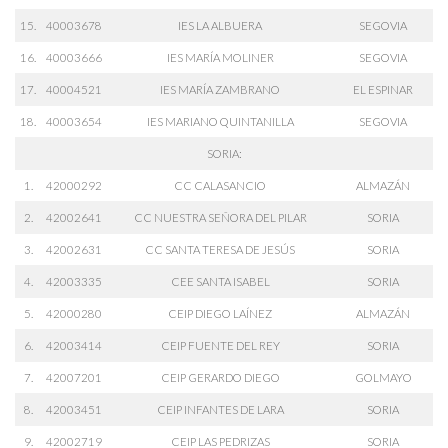
15.
40003678
IES LA ALBUERA
SEGOVIA
16.
40003666
IES MARÍA MOLINER
SEGOVIA
17.
40004521
IES MARÍA ZAMBRANO
EL ESPINAR
18.
40003654
IES MARIANO QUINTANILLA
SEGOVIA
SORIA:
1.
42000292
CC CALASANCIO
ALMAZÁN
2.
42002641
CC NUESTRA SEÑORA DEL PILAR
SORIA
3.
42002631
CC SANTA TERESA DE JESÚS
SORIA
4.
42003335
CEE SANTA ISABEL
SORIA
5.
42000280
CEIP DIEGO LAÍNEZ
ALMAZÁN
6.
42003414
CEIP FUENTE DEL REY
SORIA
7.
42007201
CEIP GERARDO DIEGO
GOLMAYO
8.
42003451
CEIP INFANTES DE LARA
SORIA
9.
42002719
CEIP LAS PEDRIZAS
SORIA