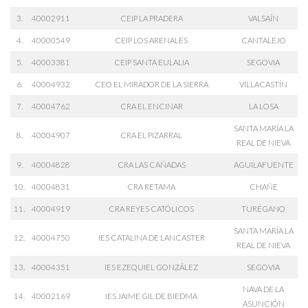
3.
40002911
CEIP LA PRADERA
VALSAÍN
4.
40000549
CEIP LOS ARENALES
CANTALEJO
5.
40003381
CEIP SANTA EULALIA
SEGOVIA
6.
40004932
CEO EL MIRADOR DE LA SIERRA
VILLACASTÍN
7.
40004762
CRA EL ENCINAR
LA LOSA
SANTA MARÍA LA
8.
40004907
CRA EL PIZARRAL
REAL DE NIEVA
9.
40004828
CRA LAS CAÑADAS
AGUILAFUENTE
10.
40004831
CRA RETAMA
CHAÑE
11.
40004919
CRA REYES CATÓLICOS
TURÉGANO
SANTA MARÍA LA
12.
40004750
IES CATALINA DE LANCASTER
REAL DE NIEVA
13.
40004351
IES EZEQUIEL GONZÁLEZ
SEGOVIA
NAVA DE LA
14.
40002169
IES JAIME GIL DE BIEDMA
ASUNCIÓN