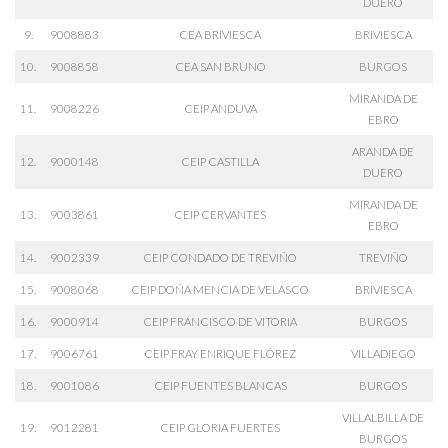
DUERO
9.
9008883
CEA BRIVIESCA
BRIVIESCA
10.
9008858
CEA SAN BRUNO
BURGOS
MIRANDA DE
11.
9008226
CEIP ANDUVA
EBRO
ARANDA DE
12.
9000148
CEIP CASTILLA
DUERO
MIRANDA DE
13.
9003861
CEIP CERVANTES
EBRO
14.
9002339
CEIP CONDADO DE TREVIÑO
TREVIÑO
15.
9008068
CEIP DOÑA MENCIA DE VELASCO
BRIVIESCA
16.
9000914
CEIP FRANCISCO DE VITORIA
BURGOS
17.
9006761
CEIP FRAY ENRIQUE FLÓREZ
VILLADIEGO
18.
9001086
CEIP FUENTES BLANCAS
BURGOS
VILLALBILLA DE
19.
9012281
CEIP GLORIA FUERTES
BURGOS