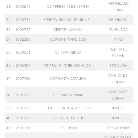
MIRANDA DE
31.
9003873
CEIP PRÍNCIPE DE ESPAÑA
EBRO
32.
9000744
CEIP RAIMUNDO DE MIGUEL
BELORADO
33.
9008767
CEIP REY WAMBA
PAMPLIEGA
34.
9002583
CEIP SAN FRANCISCO
FRIAS
MEDINA DE
35.
9003551
CEIP SAN ISIDRO
POMAR
36.
9008585
CEIP SAN MIGUEL ARCANGEL
ESCALADA
ARANDA DE
37.
9007908
CEIP SANTA CATALINA
DUERO
ARANDA DE
38.
9007817
CEIP SANTA MARÍA
DUERO
39.
9001013
CEIP SIERRA DE ATAPUERCA
BURGOS
40.
9001025
CEIP SOLAR DEL CID
BURGOS
41.
9006151
CEIP TESLA
TRESPADERNE
QUINCOCES DE