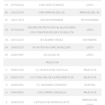
29.
24700226
CRIE LEÓN (CRIELE)
LEÓN
30.
24022109
CRIE PARAMO DEL SIL
PÁRAMO DEL SIL
31.
24017503
EOI PONFERRADA
PONFERRADA
EQUIPO DE ATENCIÓN AL ALUMNADO
32.
24700240
LEÓN
CON TRASTORNOS DE CONDUCTA
33.
24016225
IES ÁLVARO YÁÑEZ
BEMBIBRE
34.
24005355
IES ANTONIO GARCÍA BELLIDO
LEÓN
35.
24005987
IES LEGIO VII
LEÓN
PALENCIA:
1.
34001650
CC BLANCA DE CASTILLA
PALENCIA
2.
34001731
CC NTRA. SRA. DE LA PROVIDENCIA
PALENCIA
3.
34000281
CC SAGRADO CORAZÓN
DUEÑAS
4.
34001881
CEE CARRECHIQUILLA
PALENCIA
PAREDES DE
5.
34002010
CEIP ALONSO BERRUGUETE
NAVA