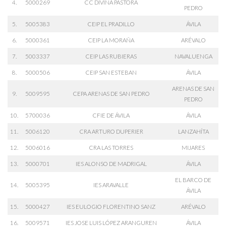
4.
5000269
CC DIVINA PASTORA
PEDRO
5.
5005383
CEIP EL PRADILLO
ÁVILA
6.
5000361
CEIP LA MORAÑA
ARÉVALO
7.
5003337
CEIP LAS RUBIERAS
NAVALUENGA
8.
5000506
CEIP SAN ESTEBAN
ÁVILA
ARENAS DE SAN
9.
5009595
CEPA ARENAS DE SAN PEDRO
PEDRO
10.
5700036
CFIE DE ÁVILA
ÁVILA
11.
5006120
CRA ARTURO DUPERIER
LANZAHÍTA
12.
5006016
CRA LAS TORRES
MIJARES
13.
5000701
IES ALONSO DE MADRIGAL
ÁVILA
EL BARCO DE
14.
5005395
IES ARAVALLE
ÁVILA
15.
5000427
IES EULOGIO FLORENTINO SANZ
ARÉVALO
16.
5009571
IES JOSE LUIS LÓPEZ ARANGUREN
ÁVILA