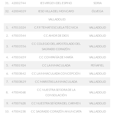
31.
42002744
IES VIRGEN DEL ESPINO
SORIA
32.
42004029
IESO VILLA DEL MONCAYO
ÓLVEGA
VALLADOLID:
1.
47011024
C.F.P. TEMAT ESCUELA TÉCNICA
VALLADOLID
2.
47003544
CC AMOR DE DIOS
VALLADOLID
CC COLEGIO DEL APOSTOLADO DEL
3.
47003556
VALLADOLID
SAGRADO CORAZÓN
4.
47003659
CC COMPAÑÍA DE MARÍA
VALLADOLID
5.
47001924
CC LA INMACULADA
PEÑAFIEL
6.
47003842
CC LA INMACULADA CONCEPCIÓN
VALLADOLID
7.
47003829
CC MARISTAS LA INMACULADA
VALLADOLID
CC NUESTRA SEÑORA DE LA
8.
47004068
VALLADOLID
CONSOLACIÓN
9.
47007628
CC NUESTRA SEÑORA DEL CARMEN
VALLADOLID
10.
47004238
CC SAGRADO CORAZÓN ANUNCIATA
VALLADOLID