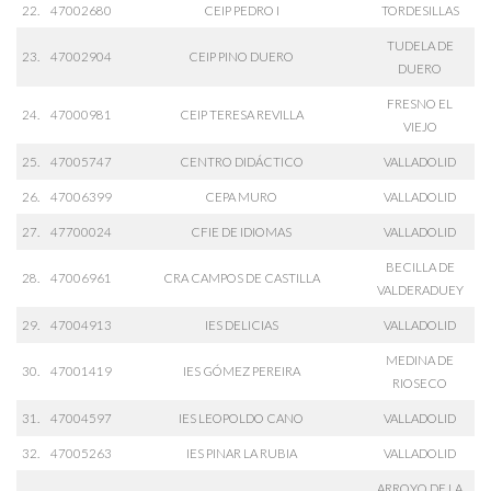
22.
47002680
CEIP PEDRO I
TORDESILLAS
TUDELA DE
23.
47002904
CEIP PINO DUERO
DUERO
FRESNO EL
24.
47000981
CEIP TERESA REVILLA
VIEJO
25.
47005747
CENTRO DIDÁCTICO
VALLADOLID
26.
47006399
CEPA MURO
VALLADOLID
27.
47700024
CFIE DE IDIOMAS
VALLADOLID
BECILLA DE
28.
47006961
CRA CAMPOS DE CASTILLA
VALDERADUEY
29.
47004913
IES DELICIAS
VALLADOLID
MEDINA DE
30.
47001419
IES GÓMEZ PEREIRA
RIOSECO
31.
47004597
IES LEOPOLDO CANO
VALLADOLID
32.
47005263
IES PINAR LA RUBIA
VALLADOLID
ARROYO DE LA