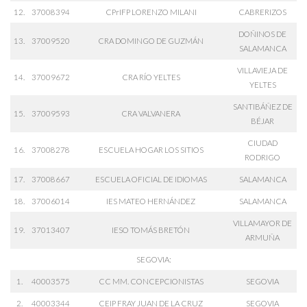
12.
37008394
CPrIFP LORENZO MILANI
CABRERIZOS
DOÑINOS DE
13.
37009520
CRA DOMINGO DE GUZMÁN
SALAMANCA
VILLAVIEJA DE
14.
37009672
CRA RÍO YELTES
YELTES
SANTIBÁÑEZ DE
15.
37009593
CRA VALVANERA
BÉJAR
CIUDAD
16.
37008278
ESCUELA HOGAR LOS SITIOS
RODRIGO
17.
37008667
ESCUELA OFICIAL DE IDIOMAS
SALAMANCA
18.
37006014
IES MATEO HERNÁNDEZ
SALAMANCA
VILLAMAYOR DE
19.
37013407
IESO TOMÁS BRETÓN
ARMUÑA
SEGOVIA:
1.
40003575
CC MM. CONCEPCIONISTAS
SEGOVIA
2.
40003344
CEIP FRAY JUAN DE LA CRUZ
SEGOVIA