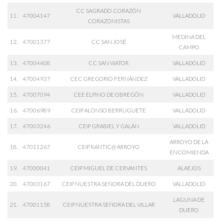
CC SAGRADO CORAZÓN
11.
47004147
VALLADOLID
CORAZONISTAS
MEDINA DEL
12.
47001377
CC SAN JOSÉ
CAMPO
13.
47004408
CC SAN VIATOR
VALLADOLID
14.
47004937
CEC GREGORIO FERNÁNDEZ
VALLADOLID
15.
47007094
CEE ELPINO DE OBREGÓN
VALLADOLID
16.
47006989
CEIP ALONSO BERRUGUETE
VALLADOLID
17.
47003246
CEIP GRABIEL Y GALÁN
VALLADOLID
ARROYO DE LA
18.
47011267
CEIP KANTIC@ ARROYO
ENCOMIENDA
19.
47000041
CEIP MIGUEL DE CERVANTES
ALAEJOS
20.
47003167
CEIP NUESTRA SEÑORA DEL DUERO
VALLADOLID
LAGUNA DE
21.
47001158
CEIP NUESTRA SEÑORA DEL VILLAR
DUERO