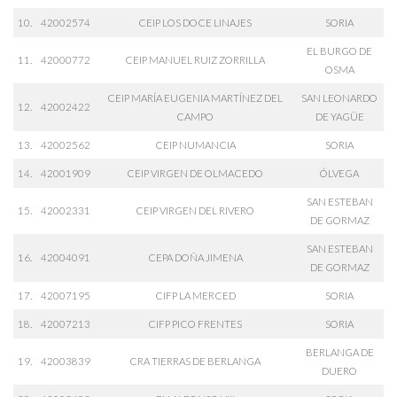
10.
42002574
CEIP LOS DOCE LINAJES
SORIA
EL BURGO DE
11.
42000772
CEIP MANUEL RUIZ ZORRILLA
OSMA
CEIP MARÍA EUGENIA MARTÍNEZ DEL
SAN LEONARDO
12.
42002422
CAMPO
DE YAGÜE
13.
42002562
CEIP NUMANCIA
SORIA
14.
42001909
CEIP VIRGEN DE OLMACEDO
ÓLVEGA
SAN ESTEBAN
15.
42002331
CEIP VIRGEN DEL RIVERO
DE GORMAZ
SAN ESTEBAN
16.
42004091
CEPA DOÑA JIMENA
DE GORMAZ
17.
42007195
CIFP LA MERCED
SORIA
18.
42007213
CIFP PICO FRENTES
SORIA
BERLANGA DE
19.
42003839
CRA TIERRAS DE BERLANGA
DUERO