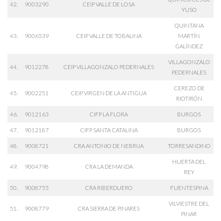
42.
9003290
CEIP VALLE DE LOSA
YUSO
QUINTANA
43.
9006539
CEIP VALLE DE TOBALINA
MARTÍN
GALÍNDEZ
VILLAGONZALO
44.
9012278
CEIP VILLAGONZALO PEDERNALES
PEDERNALES
CEREZO DE
45.
9002251
CEIP VIRGEN DE LA ANTIGUA
RIOTIRÓN
46.
9012163
CIFP LA FLORA
BURGOS
47.
9012187
CIFP SANTA CATALINA
BURGOS
48.
9008721
CRA ANTONIO DE NEBRIJA
TORRESANDINO
HUERTA DEL
49.
9004798
CRA LA DEMANDA
REY
50.
9008755
CRA RIBERDUERO
FUENTESPINA
VILVIESTRE DEL
51.
9008779
CRA SIERRA DE PINARES
PINAR