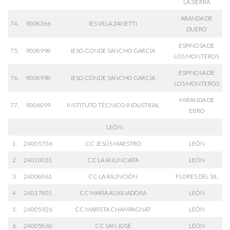
LA SIERRA
ARANDA DE
74.
9008366
IES VELA ZANETTI
DUERO
ESPINOSA DE
75.
9008998
IESO CONDE SANCHO GARCÍA
LOS MONTEROS
ESPINOSA DE
76.
9008998
IESO CONDE SANCHO GARCÍA
LOS MONTEROS
MIRANDA DE
77.
9004099
INSTITUTO TÉCNICO INDUSTRIAL
EBRO
LEÓN:
1.
24005756
CC JESÚS MAESTRO
LEÓN
2.
24010031
CC LA ANUNCIATA
LEÓN
3.
24008061
CC LA ASUNCIÓN
FLORES DEL SIL
4.
24017801
CC MARÍA AUXILIADORA
LEÓN
5.
24005926
CC MARISTA CHAMPAGNAT
LEÓN
6.
24005860
CC SAN JOSÉ
LEÓN