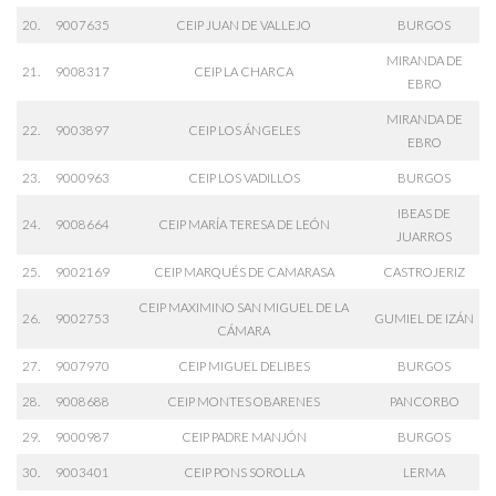
20.
9007635
CEIP JUAN DE VALLEJO
BURGOS
MIRANDA DE
21.
9008317
CEIP LA CHARCA
EBRO
MIRANDA DE
22.
9003897
CEIP LOS ÁNGELES
EBRO
23.
9000963
CEIP LOS VADILLOS
BURGOS
IBEAS DE
24.
9008664
CEIP MARÍA TERESA DE LEÓN
JUARROS
25.
9002169
CEIP MARQUÉS DE CAMARASA
CASTROJERIZ
CEIP MAXIMINO SAN MIGUEL DE LA
26.
9002753
GUMIEL DE IZÁN
CÁMARA
27.
9007970
CEIP MIGUEL DELIBES
BURGOS
28.
9008688
CEIP MONTES OBARENES
PANCORBO
29.
9000987
CEIP PADRE MANJÓN
BURGOS
30.
9003401
CEIP PONS SOROLLA
LERMA