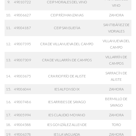
9.
49010722
CEIP MORALES DEL VINO
VINO
10.
49006627
CEIP RÍOMANZANAS
ZAMORA
SANTIBÁÑEZ DE
11.
49004187
CEIP SANSUEÑA
VIDRIALES
VILLANUEVA DEL
12.
49007395
CRA DE VILLANUEVA DEL CAMPO
CAMPO
VILLARRÍN DE
13.
49007309
CRA DE VILLARRÍN DE CAMPOS
CAMPOS
SARRACÍN DE
14.
49003675
CRA RIOFRÍO DE ALISTE
ALISTE
15.
49006044
IES ALFONSO IX
ZAMORA
BERMILLO DE
16.
49007486
IES ARRIBES DE SAYAGO
SAYAGO
17.
49005994
IES CLAUDIO MOYANO
ZAMORA
18.
49004588
IES GONZÁLEZ ALLENDE
TORO
19.
49006378
IES LA VAGUADA
ZAMORA