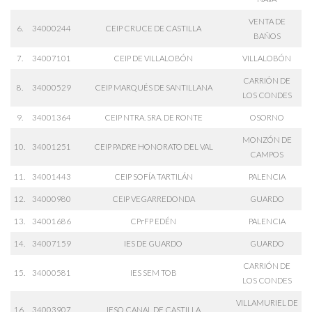
VENTA DE
6.
34000244
CEIP CRUCE DE CASTILLA
BAÑOS
7.
34007101
CEIP DE VILLALOBÓN
VILLALOBÓN
CARRIÓN DE
8.
34000529
CEIP MARQUÉS DE SANTILLANA
LOS CONDES
9.
34001364
CEIP NTRA. SRA. DE RONTE
OSORNO
MONZÓN DE
10.
34001251
CEIP PADRE HONORATO DEL VAL
CAMPOS
11.
34001443
CEIP SOFÍA TARTILÁN
PALENCIA
12.
34000980
CEIP VEGARREDONDA
GUARDO
13.
34001686
CPrFP EDÉN
PALENCIA
14.
34007159
IES DE GUARDO
GUARDO
CARRIÓN DE
15.
34000581
IES SEM TOB
LOS CONDES
VILLAMURIEL DE
16.
34003907
IESO CANAL DE CASTILLA