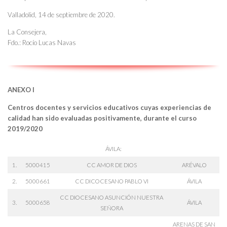
Valladolid, 14 de septiembre de 2020.
La Consejera,
Fdo.: Rocío Lucas Navas
ANEXO I
Centros docentes y servicios educativos cuyas experiencias de
calidad han sido evaluadas positivamente, durante el curso
2019/2020
ÁVILA:
1.
5000415
CC AMOR DE DIOS
ARÉVALO
2.
5000661
CC DICOCESANO PABLO VI
ÁVILA
CC DIOCESANO ASUNCIÓN NUESTRA
3.
5000658
ÁVILA
SEÑORA
ARENAS DE SAN