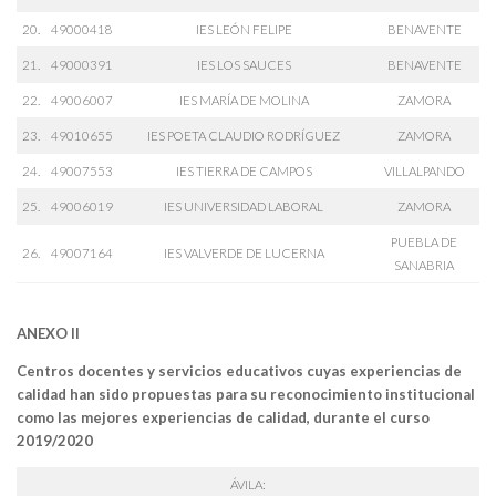
20.
49000418
IES LEÓN FELIPE
BENAVENTE
21.
49000391
IES LOS SAUCES
BENAVENTE
22.
49006007
IES MARÍA DE MOLINA
ZAMORA
23.
49010655
IES POETA CLAUDIO RODRÍGUEZ
ZAMORA
24.
49007553
IES TIERRA DE CAMPOS
VILLALPANDO
25.
49006019
IES UNIVERSIDAD LABORAL
ZAMORA
PUEBLA DE
26.
49007164
IES VALVERDE DE LUCERNA
SANABRIA
ANEXO II
Centros docentes y servicios educativos cuyas experiencias de
calidad han sido propuestas para su reconocimiento institucional
como las mejores experiencias de calidad, durante el curso
2019/2020
ÁVILA: