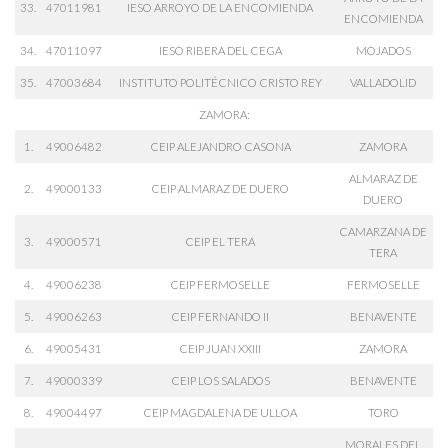
33.
47011981
IESO ARROYO DE LA ENCOMIENDA
ENCOMIENDA
34.
47011097
IESO RIBERA DEL CEGA
MOJADOS
35.
47003684
INSTITUTO POLITÉCNICO CRISTO REY
VALLADOLID
ZAMORA:
1.
49006482
CEIP ALEJANDRO CASONA
ZAMORA
ALMARAZ DE
2.
49000133
CEIP ALMARAZ DE DUERO
DUERO
CAMARZANA DE
3.
49000571
CEIP EL TERA
TERA
4.
49006238
CEIP FERMOSELLE
FERMOSELLE
5.
49006263
CEIP FERNANDO II
BENAVENTE
6.
49005431
CEIP JUAN XXIII
ZAMORA
7.
49000339
CEIP LOS SALADOS
BENAVENTE
8.
49004497
CEIP MAGDALENA DE ULLOA
TORO
MORALES DEL