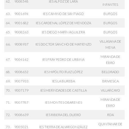
62.
9008548
IES ALFOZ DE LARA
INFANTES
63.
9001694
IES CAMINO DE SANTIAGO
BURGOS
64.
9001682
IES CARDENAL LÓPEZ DE MENDOZA
BURGOS
65.
9008263
IES DIEGO MARÍN AGUILERA
BURGOS
VILLASANA DE
66.
9008937
IES DOCTOR SANCHO DE MATIENZO
MENA
MIRANDA DE
67.
9004142
IES FRAY PEDRO DE URBINA
EBRO
68.
9008652
IES HIPÓLITO RUIZ LÓPEZ
BELORADO
69.
9007933
IES LA BUREBA
BRIVIESCA
70.
9007179
IES MERINDADES DE CASTILLA
VILLARCAYO
MIRANDA DE
71.
9007787
IES MONTES OBARENES
EBRO
72.
9008639
IES RIBERA DEL DUERO
ROA
QUINTANAR DE
73.
9005021
IES TIERRA DE ALVARGONZÁLEZ