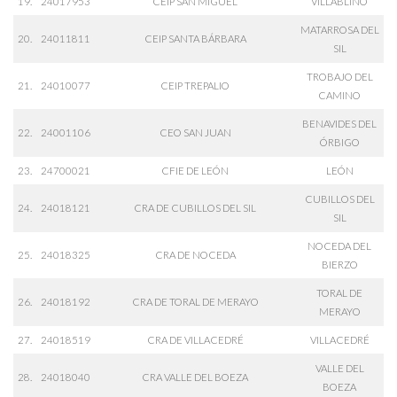
19.
24017953
CEIP SAN MIGUEL
VILLABLINO
MATARROSA DEL
20.
24011811
CEIP SANTA BÁRBARA
SIL
TROBAJO DEL
21.
24010077
CEIP TREPALIO
CAMINO
BENAVIDES DEL
22.
24001106
CEO SAN JUAN
ÓRBIGO
23.
24700021
CFIE DE LEÓN
LEÓN
CUBILLOS DEL
24.
24018121
CRA DE CUBILLOS DEL SIL
SIL
NOCEDA DEL
25.
24018325
CRA DE NOCEDA
BIERZO
TORAL DE
26.
24018192
CRA DE TORAL DE MERAYO
MERAYO
27.
24018519
CRA DE VILLACEDRÉ
VILLACEDRÉ
VALLE DEL
28.
24018040
CRA VALLE DEL BOEZA
BOEZA