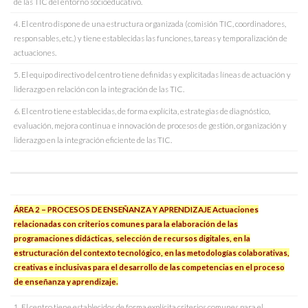
de las TIC del entorno socioeducativo.
4. El centro dispone de una estructura organizada (comisión TIC, coordinadores,
responsables, etc.) y tiene establecidas las funciones, tareas y temporalización de
actuaciones.
5. El equipo directivo del centro tiene definidas y explicitadas líneas de actuación y
liderazgo en relación con la integración de las TIC.
6. El centro tiene establecidas, de forma explícita, estrategias de diagnóstico,
evaluación, mejora continua e innovación de procesos de gestión, organización y
liderazgo en la integración eficiente de las TIC.
ÁREA 2 – PROCESOS DE ENSEÑANZA Y APRENDIZAJE Actuaciones
relacionadas con criterios comunes para la elaboración de las
programaciones didácticas, selección de recursos digitales, en la
estructuración del contexto tecnológico, en las metodologías colaborativas,
creativas e inclusivas para el desarrollo de las competencias en el proceso
de enseñanza y aprendizaje.
1. El centro tiene establecidos de forma explícita criterios comunes para el