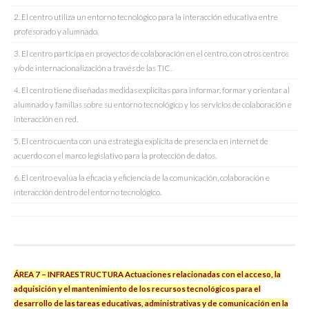
2. El centro utiliza un entorno tecnológico para la interacción educativa entre
profesorado y alumnado.
3. El centro participa en proyectos de colaboración en el centro, con otros centros
y/o de internacionalización a través de las TIC.
4. El centro tiene diseñadas medidas explícitas para informar, formar y orientar al
alumnado y familias sobre su entorno tecnológico y los servicios de colaboración e
interacción en red.
5. El centro cuenta con una estrategia explícita de presencia en internet de
acuerdo con el marco legislativo para la protección de datos.
6. El centro evalúa la eficacia y eficiencia de la comunicación, colaboración e
interacción dentro del entorno tecnológico.
ÁREA 7 – INFRAESTRUCTURA Actuaciones relacionadas con el acceso, la
adquisición y el mantenimiento de los recursos tecnológicos para el
desarrollo de las tareas educativas, administrativas y de comunicación en la