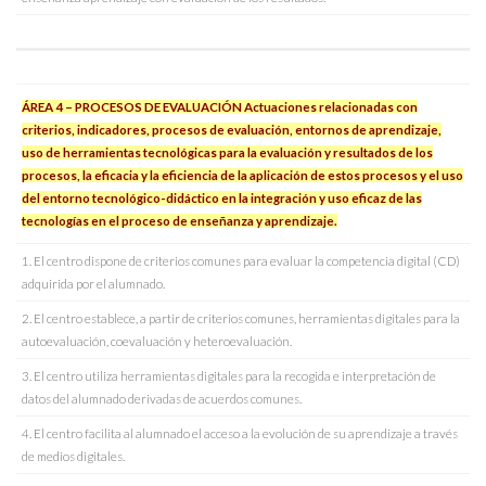
ÁREA 4 – PROCESOS DE EVALUACIÓN Actuaciones relacionadas con
criterios, indicadores, procesos de evaluación, entornos de aprendizaje,
uso de herramientas tecnológicas para la evaluación y resultados de los
procesos, la eficacia y la eficiencia de la aplicación de estos procesos y el uso
del entorno tecnológico-didáctico en la integración y uso eficaz de las
tecnologías en el proceso de enseñanza y aprendizaje.
1. El centro dispone de criterios comunes para evaluar la competencia digital (CD)
adquirida por el alumnado.
2. El centro establece, a partir de criterios comunes, herramientas digitales para la
autoevaluación, coevaluación y heteroevaluación.
3. El centro utiliza herramientas digitales para la recogida e interpretación de
datos del alumnado derivadas de acuerdos comunes.
4. El centro facilita al alumnado el acceso a la evolución de su aprendizaje a través
de medios digitales.