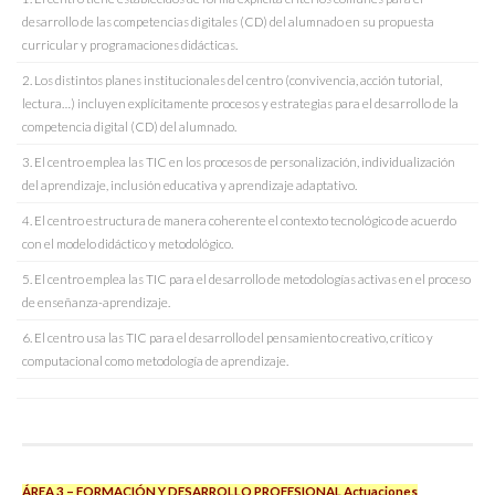
desarrollo de las competencias digitales (CD) del alumnado en su propuesta
curricular y programaciones didácticas.
2. Los distintos planes institucionales del centro (convivencia, acción tutorial,
lectura…) incluyen explícitamente procesos y estrategias para el desarrollo de la
competencia digital (CD) del alumnado.
3. El centro emplea las TIC en los procesos de personalización, individualización
del aprendizaje, inclusión educativa y aprendizaje adaptativo.
4. El centro estructura de manera coherente el contexto tecnológico de acuerdo
con el modelo didáctico y metodológico.
5. El centro emplea las TIC para el desarrollo de metodologías activas en el proceso
de enseñanza-aprendizaje.
6. El centro usa las TIC para el desarrollo del pensamiento creativo, crítico y
computacional como metodología de aprendizaje.
ÁREA 3 – FORMACIÓN Y DESARROLLO PROFESIONAL Actuaciones