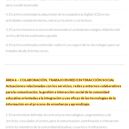
para uso del alumnado.
4. El centro contempla la adquisición de la competencia digital (CD) en las
actividades complementarias, extracurriculares y no lectivas.
5. El centro favorece el acceso del alumnado al contexto tecnológico-didáctico del
centro, de forma autónoma o guiada.
6. El centro contempla contenidos sobre el uso seguro de las tecnologías para ser
tratados desde distintas áreas.
ÁREA 6 – COLABORACIÓN, TRABAJO EN RED E INTERACCIÓN SOCIAL
Actuaciones relacionadas con los servicios, redes y entornos colaborativos
para la comunicación, la gestión e interacción social de la comunidad
educativa orientadas a la integración y uso eficaz de las tecnologías de la
información en el proceso de enseñanza y aprendizaje.
1. El centro tiene definidas las estructuras tecnológicas, organizativas y de
servicios, vinculadas al centro, para la comunicación, coordinación e interacción
entre los miembros de la comunidad educativa, usuarios e instituciones.