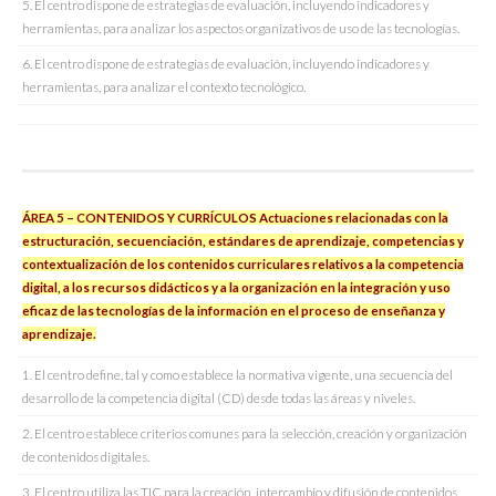
5. El centro dispone de estrategias de evaluación, incluyendo indicadores y
herramientas, para analizar los aspectos organizativos de uso de las tecnologías.
6. El centro dispone de estrategias de evaluación, incluyendo indicadores y
herramientas, para analizar el contexto tecnológico.
ÁREA 5 – CONTENIDOS Y CURRÍCULOS Actuaciones relacionadas con la
estructuración, secuenciación, estándares de aprendizaje, competencias y
contextualización de los contenidos curriculares relativos a la competencia
digital, a los recursos didácticos y a la organización en la integración y uso
eficaz de las tecnologías de la información en el proceso de enseñanza y
aprendizaje.
1. El centro define, tal y como establece la normativa vigente, una secuencia del
desarrollo de la competencia digital (CD) desde todas las áreas y niveles.
2. El centro establece criterios comunes para la selección, creación y organización
de contenidos digitales.
3. El centro utiliza las TIC para la creación, intercambio y difusión de contenidos