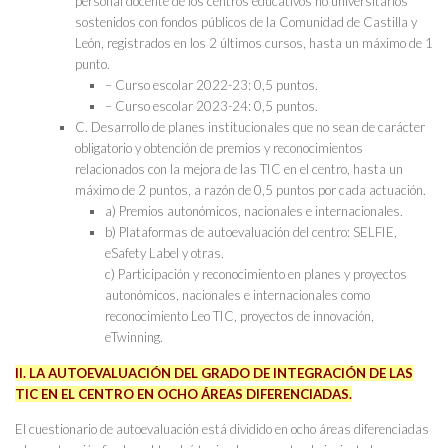
personal docente de los centros educativos no universitarios
sostenidos con fondos públicos de la Comunidad de Castilla y
León, registrados en los 2 últimos cursos, hasta un máximo de 1
punto.
– Curso escolar 2022-23: 0,5 puntos.
– Curso escolar 2023-24: 0,5 puntos.
C. Desarrollo de planes institucionales que no sean de carácter
obligatorio y obtención de premios y reconocimientos
relacionados con la mejora de las TIC en el centro, hasta un
máximo de 2 puntos, a razón de 0,5 puntos por cada actuación.
a) Premios autonómicos, nacionales e internacionales.
b) Plataformas de autoevaluación del centro: SELFIE,
eSafety Label y otras.
c) Participación y reconocimiento en planes y proyectos
autonómicos, nacionales e internacionales como
reconocimiento Leo TIC, proyectos de innovación,
eTwinning.
II. LA AUTOEVALUACIÓN DEL GRADO DE INTEGRACIÓN DE LAS
TIC EN EL CENTRO EN OCHO ÁREAS DIFERENCIADAS.
El cuestionario de autoevaluación está dividido en ocho áreas diferenciadas