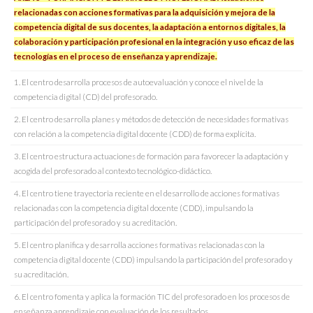
relacionadas con acciones formativas para la adquisición y mejora de la
competencia digital de sus docentes, la adaptación a entornos digitales, la
colaboración y participación profesional en la integración y uso eficaz de las
tecnologías en el proceso de enseñanza y aprendizaje.
1. El centro desarrolla procesos de autoevaluación y conoce el nivel de la
competencia digital (CD) del profesorado.
2. El centro desarrolla planes y métodos de detección de necesidades formativas
con relación a la competencia digital docente (CDD) de forma explícita.
3. El centro estructura actuaciones de formación para favorecer la adaptación y
acogida del profesorado al contexto tecnológico-didáctico.
4. El centro tiene trayectoria reciente en el desarrollo de acciones formativas
relacionadas con la competencia digital docente (CDD), impulsando la
participación del profesorado y su acreditación.
5. El centro planifica y desarrolla acciones formativas relacionadas con la
competencia digital docente (CDD) impulsando la participación del profesorado y
su acreditación.
6. El centro fomenta y aplica la formación TIC del profesorado en los procesos de
enseñanza aprendizaje con evaluación de los resultados.