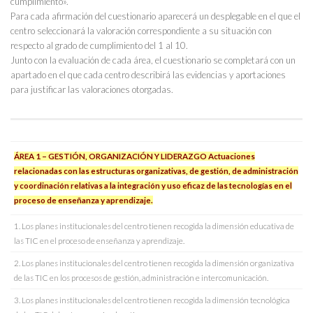
cumplimiento».
Para cada afirmación del cuestionario aparecerá un desplegable en el que el
centro seleccionará la valoración correspondiente a su situación con
respecto al grado de cumplimiento del 1 al 10.
Junto con la evaluación de cada área, el cuestionario se completará con un
apartado en el que cada centro describirá las evidencias y aportaciones
para justificar las valoraciones otorgadas.
ÁREA 1 – GESTIÓN, ORGANIZACIÓN Y LIDERAZGO Actuaciones
relacionadas con las estructuras organizativas, de gestión, de administración
y coordinación relativas a la integración y uso eficaz de las tecnologías en el
proceso de enseñanza y aprendizaje.
1. Los planes institucionales del centro tienen recogida la dimensión educativa de
las TIC en el proceso de enseñanza y aprendizaje.
2. Los planes institucionales del centro tienen recogida la dimensión organizativa
de las TIC en los procesos de gestión, administración e intercomunicación.
3. Los planes institucionales del centro tienen recogida la dimensión tecnológica