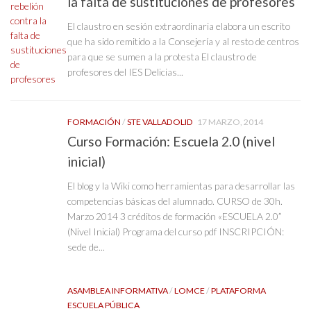
la falta de sustituciones de profesores
El claustro en sesión extraordinaria elabora un escrito
que ha sido remitido a la Consejería y al resto de centros
para que se sumen a la protesta El claustro de
profesores del IES Delicias...
FORMACIÓN
/
STE VALLADOLID
17 MARZO, 2014
Curso Formación: Escuela 2.0 (nivel
inicial)
El blog y la Wiki como herramientas para desarrollar las
competencias básicas del alumnado. CURSO de 30h.
Marzo 2014 3 créditos de formación «ESCUELA 2.0”
(Nivel Inicial) Programa del curso pdf INSCRIPCIÓN:
sede de...
ASAMBLEA INFORMATIVA
/
LOMCE
/
PLATAFORMA
ESCUELA PÚBLICA