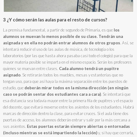
3 ¿Y cómo serán las aulas para el resto de cursos?
La premisa fundamental, a partir de segundo de Primaria, es que
los
alumnos se muevan lo menos posible de su clase. Tendrán una
asignada y en ella no podrán entrar alumnos de otros grupos
. Así, se
intentará reducir el uso de las aulas de música, de tecnología o los
laboratorios (por las que hasta ahora pasaba casi todo el colegio) para que la
mayor materia posible se imparta en el mismo espacio. Serán los profesores
quienes se muevan entre clases.
Cada alumno tendrá un pupitre
asignado
. Se retirarán todos los muebles, mesas y estanterías que no
tengan uso, para que así haya la máxima separación entre los puestos de
estudio, que
deberán mirar todos en la misma dirección (en ningún
caso se podrán sentar dos estudiantes cara a cara)
. Se intentará que
esa distancia sea todavía mayor entre la primera fila de pupitres y el espacio
del docente, que evitará moverse entre los asientos de los estudiantes. Habrá
marcas de dirección dentro la clase, para evitar cruces. Si el aula tiene dos
puertas de acceso, los alumnos deberán entrar y salir por la más cercana a
sus asientos.
Estas puertas estarán siempre abiertas o entornadas
(incluso mientras se está impartiendo la lección)
y, si hay que cerrarla,