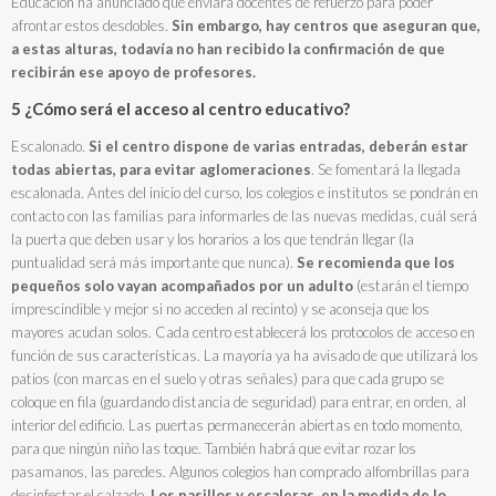
Educación ha anunciado que enviará docentes de refuerzo para poder
afrontar estos desdobles.
Sin embargo, hay centros que aseguran que,
a estas alturas, todavía no han recibido la confirmación de que
recibirán ese apoyo de profesores.
5 ¿Cómo será el acceso al centro educativo?
Escalonado.
Si el centro dispone de varias entradas, deberán estar
todas abiertas, para evitar aglomeraciones
. Se fomentará la llegada
escalonada. Antes del inicio del curso, los colegios e institutos se pondrán en
contacto con las familias para informarles de las nuevas medidas, cuál será
la puerta que deben usar y los horarios a los que tendrán llegar (la
puntualidad será más importante que nunca).
Se recomienda que los
pequeños solo vayan acompañados por un adulto
(estarán el tiempo
imprescindible y mejor si no acceden al recinto) y se aconseja que los
mayores acudan solos. Cada centro establecerá los protocolos de acceso en
función de sus características. La mayoría ya ha avisado de que utilizará los
patios (con marcas en el suelo y otras señales) para que cada grupo se
coloque en fila (guardando distancia de seguridad) para entrar, en orden, al
interior del edificio. Las puertas permanecerán abiertas en todo momento,
para que ningún niño las toque. También habrá que evitar rozar los
pasamanos, las paredes. Algunos colegios han comprado alfombrillas para
desinfectar el calzado.
Los pasillos y escaleras, en la medida de lo