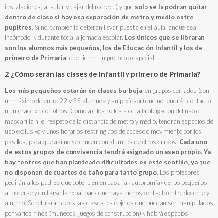
instalaciones, al subir y bajar del recreo…) y que
solo se la podrán quitar
dentro de clase si hay esa separación de metro y medio entre
pupitres
. Si no, también la deberán llevar puesta en el aula, anque sea
incómodo, y durante toda la jornada escolar.
L
os únicos que se librarán
son los alumnos más pequeños, los de Educación Infantil y los de
primero de Primaria
, que tienen un protocolo especial.
2 ¿Cómo serán las clases de Infantil y primero de Primaria?
Los más pequeños estarán en clases burbuja
, en grupos cerrados (con
un máximo de entre 22 y 25 alumnos y su profesor) que no tendrán contacto
ni interacción con otros. Como a ellos no les afecta la obligación del uso de
mascarilla ni el respeto de la distancia de metro y medio, tendrán espacios de
uso exclusivo y unos horarios restringidos de acceso o movimiento por los
pasillos, para que así no se crucen con alumnos de otros cursos.
Cada uno
de estos grupos de convivencia tendrá asignado un aseo propio. Ya
hay centros que han planteado dificultades en este sentido, ya que
no disponen de cuartos de baño para tanto grupo
. Los profesores
pedirán a los padres que potencien en casa la «autonomía» de los pequeños
al ponerse y quitarse la ropa, para que haya menos contacto entre docente y
alumno. Se retirarán de estas clases los objetos que puedan ser manipulados
por varios niños (muñecos, juegos de construcción) y habrá espacios