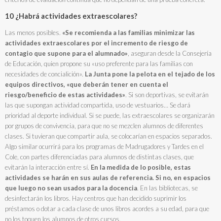
10 ¿Habrá actividades extraescolares?
Las menos posibles.
«Se recomienda a las familias minimizar las
actividades extraescolares por el incremento de riesgo de
contagio que supone para el alumnado»
, aseguran desde la Consejería
de Educación, quien propone su «uso preferente para las familias con
necesidades de concialición».
La Junta pone la pelota en el tejado de los
equipos directivos, «que deberán tener en cuenta el
riesgo/beneficio de estas actividades»
. Si son deportivas, se evitarán
las que supongan actividad compartida, uso de vestuarios… Se dará
prioridad al deporte individual. Si se puede, las extraescolares se organizarán
por grupos de convivencia, para que no se mezclen alumnos de diferentes
clases. Si tuvieran que compartir aula, se colocarían en espacios separados.
Algo similar ocurrirá para los programas de Madrugadores y Tardes en el
Cole, con partes diferenciadas para alumnos de distintas clases, que
evitarán la interacción entre sí.
En la medida de lo posible, estas
actividades se harán en sus aulas de referencia. Si no, en espacios
que luego no sean usados para la docencia
. En las bibliotecas, se
desinfectarán los libros. Hay centros que han decidido suprimir los
préstamos o dotar a cada clase de unos libros acordes a su edad, para que
no los toquen los alumnos de otros cursos.