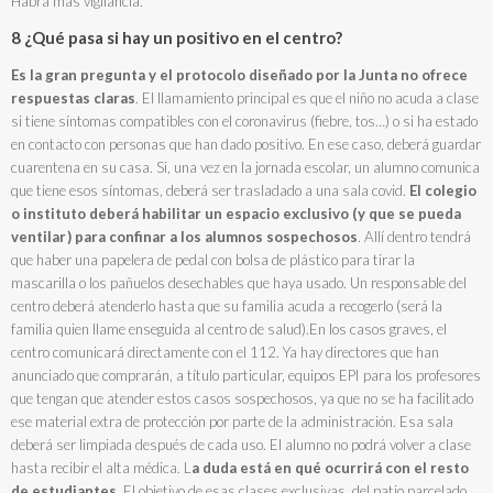
Habrá más vigilancia.
8 ¿Qué pasa si hay un positivo en el centro?
Es la gran pregunta y el protocolo diseñado por la Junta no ofrece
respuestas claras
. El llamamiento principal es que el niño no acuda a clase
si tiene síntomas compatibles con el coronavirus (fiebre, tos…) o si ha estado
en contacto con personas que han dado positivo. En ese caso, deberá guardar
cuarentena en su casa. Si, una vez en la jornada escolar, un alumno comunica
que tiene esos síntomas, deberá ser trasladado a una sala covid.
El colegio
o instituto deberá habilitar un espacio exclusivo (y que se pueda
ventilar ) para confinar a los alumnos sospechosos
. Allí dentro tendrá
que haber una papelera de pedal con bolsa de plástico para tirar la
mascarilla o los pañuelos desechables que haya usado. Un responsable del
centro deberá atenderlo hasta que su familia acuda a recogerlo (será la
familia quien llame enseguida al centro de salud).En los casos graves, el
centro comunicará directamente con el 112. Ya hay directores que han
anunciado que comprarán, a título particular, equipos EPI para los profesores
que tengan que atender estos casos sospechosos, ya que no se ha facilitado
ese material extra de protección por parte de la administración. Esa sala
deberá ser limpiada después de cada uso. El alumno no podrá volver a clase
hasta recibir el alta médica. L
a duda está en qué ocurrirá con el resto
de estudiantes
. El objetivo de esas clases exclusivas, del patio parcelado,