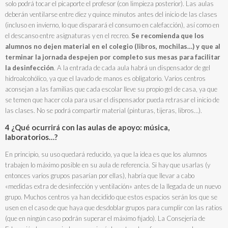
solo podrá tocar el picaporte el profesor (con limpieza posterior). Las aulas
deberán ventilarse entre diez y quince minutos antes del inicio de las clases
(incluso en invierno, lo que disparará el consumo en calefacción), así como en
el descanso entre asignaturas y en el recreo.
Se recomienda que los
alumnos no dejen material en el colegio (libros, mochilas…) y que al
terminar la jornada despejen por completo sus mesas para facilitar
la desinfección
. A la entrada de cada aula habrá un dispensador de gel
hidroalcohólico, ya que el lavado de manos es obligatorio. Varios centros
aconsejan a las familias que cada escolar lleve su propio gel de casa, ya que
se temen que hacer cola para usar el dispensador pueda retrasar el inicio de
las clases. No se podrá compartir material (pinturas, tijeras, libros…).
4 ¿Qué ocurrirá con las aulas de apoyo: música,
laboratorios…?
En principio, su uso quedará reducido, ya que la idea es que los alumnos
trabajen lo máximo posible en su aula de referencia. Si hay que usarlas (y
entonces varios grupos pasarían por ellas), habría que llevar a cabo
«medidas extra de desinfección y ventilación» antes de la llegada de un nuevo
grupo. Muchos centros ya han decidido que estos espacios serán los que se
usen en el caso de que haya que desdoblar grupos para cumplir con las ratios
(que en ningún caso podrán superar el máximo fijado). La Consejería de