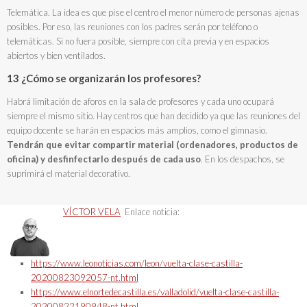
Telemática. La idea es que pise el centro el menor número de personas ajenas
posibles. Por eso, las reuniones con los padres serán por teléfono o
telemáticas. Si no fuera posible, siempre con cita previa y en espacios
abiertos y bien ventilados.
13 ¿Cómo se organizarán los profesores?
Habrá limitación de aforos en la sala de profesores y cada uno ocupará
siempre el mismo sitio. Hay centros que han decidido ya que las reuniones del
equipo docente se harán en espacios más amplios, como el gimnasio.
Tendrán que evitar compartir material (ordenadores, productos de
oficina) y desfinfectarlo después de cada uso
. En los despachos, se
suprimirá el material decorativo.
VÍCTOR VELA
Enlace noticia:
https://www.leonoticias.com/leon/vuelta-clase-castilla-
20200823092057-nt.html
https://www.elnortedecastilla.es/valladolid/vuelta-clase-castilla-
20200822190948-nt.html