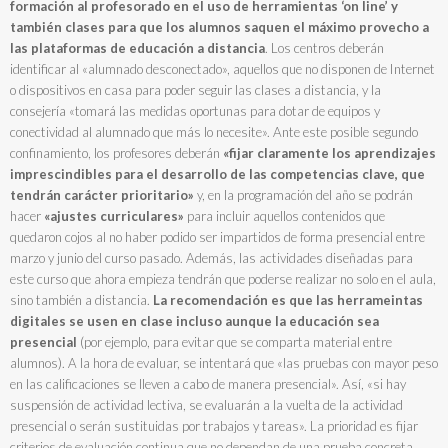
formación al profesorado en el uso de herramientas ‘on line’ y
también clases para que los alumnos saquen el máximo provecho a
las plataformas de educación a distancia
. Los centros deberán
identificar al «alumnado desconectado», aquellos que no disponen de Internet
o dispositivos en casa para poder seguir las clases a distancia, y la
consejería «tomará las medidas oportunas para dotar de equipos y
conectividad al alumnado que más lo necesite». Ante este posible segundo
confinamiento, los profesores deberán
«fijar claramente los aprendizajes
imprescindibles para el desarrollo de las competencias clave, que
tendrán carácter prioritario»
y, en la programación del año se podrán
hacer
«ajustes curriculares»
para incluir aquellos contenidos que
quedaron cojos al no haber podido ser impartidos de forma presencial entre
marzo y junio del curso pasado. Además, las actividades diseñadas para
este curso que ahora empieza tendrán que poderse realizar no solo en el aula,
sino también a distancia.
La recomendación es que las herrameintas
digitales se usen en clase incluso aunque la educación sea
presencial
(por ejemplo, para evitar que se comparta material entre
alumnos). A la hora de evaluar, se intentará que «las pruebas con mayor peso
en las calificaciones se lleven a cabo de manera presencial». Así, «si hay
suspensión de actividad lectiva, se evaluarán a la vuelta de la actividad
presencial o serán sustituidas por trabajos y tareas». La prioridad es fijar
criterios de evaluación continua que no dependan de una prueba concreta.