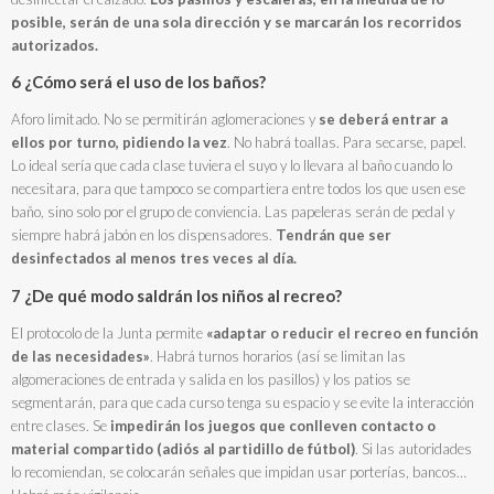
posible, serán de una sola dirección y se marcarán los recorridos
autorizados.
6 ¿Cómo será el uso de los baños?
Aforo limitado. No se permitirán aglomeraciones y
se deberá entrar a
ellos por turno, pidiendo la vez
. No habrá toallas. Para secarse, papel.
Lo ideal sería que cada clase tuviera el suyo y lo llevara al baño cuando lo
necesitara, para que tampoco se compartiera entre todos los que usen ese
baño, sino solo por el grupo de conviencia. Las papeleras serán de pedal y
siempre habrá jabón en los dispensadores.
Tendrán que ser
desinfectados al menos tres veces al día.
7 ¿De qué modo saldrán los niños al recreo?
El protocolo de la Junta permite
«adaptar o reducir el recreo en función
de las necesidades»
. Habrá turnos horarios (así se limitan las
algomeraciones de entrada y salida en los pasillos) y los patios se
segmentarán, para que cada curso tenga su espacio y se evite la interacción
entre clases. Se
impedirán los juegos que conlleven contacto o
material compartido (adiós al partidillo de fútbol)
. Si las autoridades
lo recomiendan, se colocarán señales que impidan usar porterías, bancos…