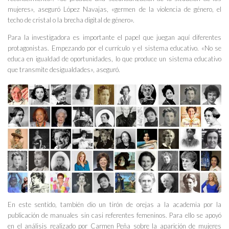
mujeres», aseguró López Navajas, «germen de la violencia de género, el
techo de cristal o la brecha digital de género».
Para la investigadora es importante el papel que juegan aquí diferentes
protagonistas. Empezando por el currículo y el sistema educativo. «No se
educa en igualdad de oportunidades, lo que produce un sistema educativo
que transmite desigualdades», aseguró.
En este sentido, también dio un tirón de orejas a la academia por la
publicación de manuales sin casi referentes femeninos. Para ello se apoyó
en el análisis realizado por Carmen Peña sobre la aparición de mujeres