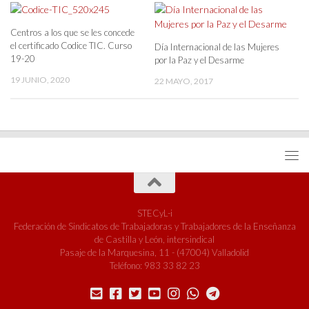
Centros a los que se les concede
el certificado Codice TIC. Curso
Día Internacional de las Mujeres
19-20
por la Paz y el Desarme
19 JUNIO, 2020
22 MAYO, 2017
STECyL-i
Federación de Sindicatos de Trabajadoras y Trabajadores de la Enseñanza
de Castilla y León, intersindical
Pasaje de la Marquesina, 11 - (47004) Valladolid
Teléfono: 983 33 82 23