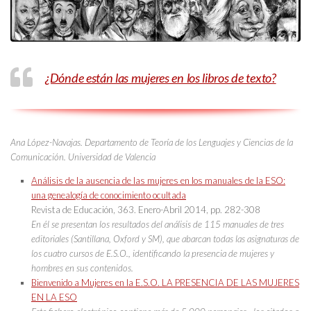
¿Dónde están las mujeres en los libros de texto?
Ana López-Navajas.
Departamento de Teoría de los Lenguajes y Ciencias de la
Comunicación. Universidad de Valencia
Análisis de la ausencia de las mujeres en los manuales de la ESO:
una genealogía de conocimiento ocultada
Revista de Educación, 363. Enero-Abril 2014, pp. 282-308
En él se presentan los resultados del análisis de 115 manuales de tres
editoriales (Santillana, Oxford y SM), que abarcan todas las asignaturas de
los cuatro cursos de E.S.O., identificando la presencia de mujeres y
hombres en sus contenidos.
Bienvenido a Mujeres en la E.S.O. LA PRESENCIA DE LAS MUJERES
EN LA ESO