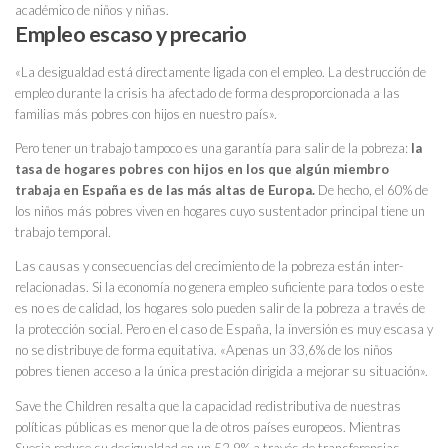
académico de niños y niñas.
Empleo escaso y precario
«La desigualdad está directamente ligada con el empleo. La destrucción de
empleo durante la crisis ha afectado de forma desproporcionada a las
familias más pobres con hijos en nuestro país».
Pero tener un trabajo tampoco es una garantía para salir de la pobreza:
la
tasa de hogares pobres con hijos en los que algún miembro
trabaja en España es de las más altas de Europa.
De hecho, el 60% de
los niños más pobres viven en hogares cuyo sustentador principal tiene un
trabajo temporal.
Las causas y consecuencias del crecimiento de la pobreza están inter-
relacionadas. Si la economía no genera empleo suficiente para todos o este
es no es de calidad, los hogares solo pueden salir de la pobreza a través de
la protección social. Pero en el caso de España, la inversión es muy escasa y
no se distribuye de forma equitativa. «Apenas un 33,6% de los niños
pobres tienen acceso a la única prestación dirigida a mejorar su situación».
Save the Children resalta que la capacidad redistributiva de nuestras
políticas públicas es menor que la de otros países europeos. Mientras
Suecia reduce su desigualdad en un 52,9% a través de transferencias