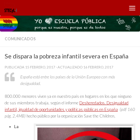
Saltar al contenido
COMUNICADOS
Se dispara la pobreza infantil severa en España
PUBLICADA
15 FEBRERO, 2017
· ACTUALIZADO
16 FEBRERO, 2017
España está entre los países de la Unión Europea con más
desigualdad.
800.000 menores viven ya en nuestro país en hogares en los que ninguno
de sus miembros trabaja, según el informe
Desheredados. Desigualdad
infantil, igualdad de oportunidades y políticas públicas en España
(pdf 160
pág, 2,4MB)
hecho público por la organización S
ave the Children
,
La