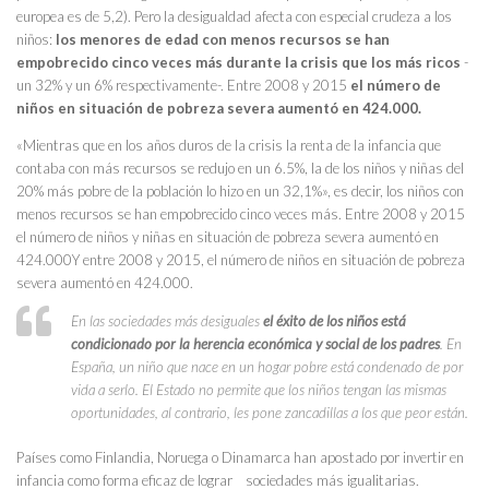
europea es de 5,2). Pero la desigualdad afecta con especial crudeza a los
niños:
los menores de edad con menos recursos se han
empobrecido cinco veces más durante la crisis que los más ricos
-
un 32% y un 6% respectivamente-. Entre 2008 y 2015
el número de
niños en situación de pobreza severa aumentó en 424.000.
«Mientras que en los años duros de la crisis la renta de la infancia que
contaba con más recursos se redujo en un 6.5%, la de los niños y niñas del
20% más pobre de la población lo hizo en un 32,1%», es decir, los niños con
menos recursos se han empobrecido cinco veces más. Entre 2008 y 2015
el número de niños y niñas en situación de pobreza severa aumentó en
424.000Y entre 2008 y 2015, el número de niños en situación de pobreza
severa aumentó en 424.000.
En las sociedades más desiguales
el éxito de los niños está
condicionado por la herencia económica y social de los padres
. En
España, un niño que nace en un hogar pobre está condenado de por
vida a serlo. El Estado no permite que los niños tengan las mismas
oportunidades, al contrario, les pone zancadillas a los que peor están.
Países como Finlandia, Noruega o Dinamarca han apostado por invertir en
infancia como forma eficaz de lograr sociedades más igualitarias.