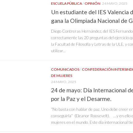
ESCUELA PÚBLICA
/
OPINIÓN
24 MAYO, 2025
Un estudiante del IES Valencia 
gana la Olimpiada Nacional de 
Diego Contreras Hernández, del IES Fernando 
correctamente las 20 preguntas del ejercicio qu
la Facultad de Filosofía y Letras de la ULE, y c
utilizar...
COMUNICADOS
/
CONFEDERACIÓN INTERSIND
DE MUJERES
24 MAYO, 2025
24 de mayo: Día Internacional d
por la Paz y el Desarme.
“No basta con hablar de paz. Uno debe creer en 
conseguirla” (Eleanor Roosevelt). …y en ello 
mujeres en el mundo. Este día internacional tie