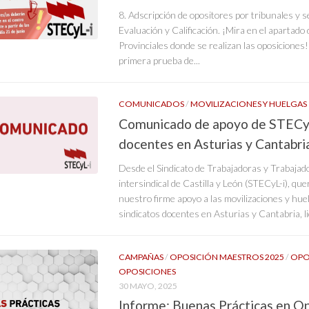
8. Adscripción de opositores por tribunales y s
Evaluación y Calificación. ¡Mira en el apartado 
Provinciales donde se realizan las oposiciones!
primera prueba de...
COMUNICADOS
/
MOVILIZACIONES Y HUELGAS
Comunicado de apoyo de STECyL-
docentes en Asturias y Cantabri
Desde el Sindicato de Trabajadoras y Trabajad
intersindical de Castilla y León (STECyL-i), q
nuestro firme apoyo a las movilizaciones y hue
sindicatos docentes en Asturias y Cantabria, 
CAMPAÑAS
/
OPOSICIÓN MAESTROS 2025
/
OPO
OPOSICIONES
30 MAYO, 2025
Informe: Buenas Prácticas en O