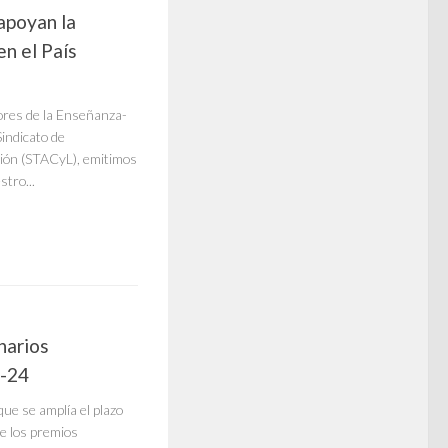
apoyan la
n el País
ores de la Enseñanza-
Sindicato de
ción (STACyL), emitimos
tro...
narios
3-24
e se amplía el plazo
de los premios