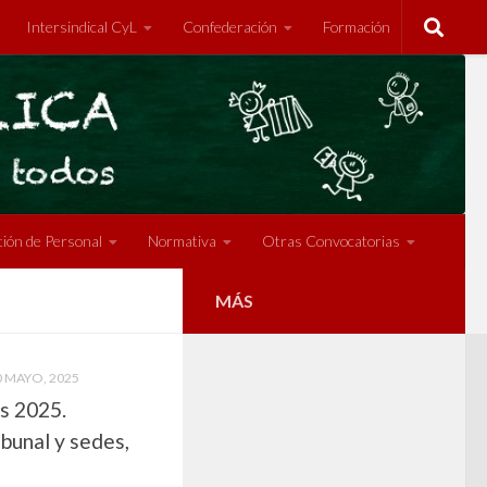
Intersindical CyL
Confederación
Formación
ión de Personal
Normativa
Otras Convocatorias
MÁS
0 MAYO, 2025
s 2025.
ibunal y sedes,