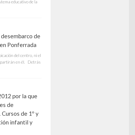
istema educativo de la
el desembarco de
a en Ponferrada
cación del centro, ni el
impartirán en él. Detrás
012 por la que
tes de
. Cursos de 1º y
ón infantil y