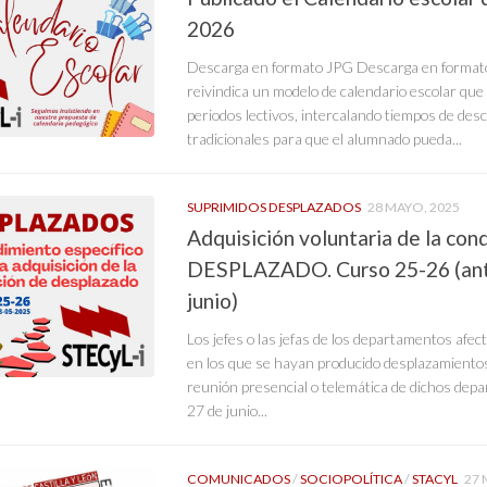
2026
Descarga en formato JPG Descarga en format
reivindica un modelo de calendario escolar que 
periodos lectivos, intercalando tiempos de des
tradicionales para que el alumnado pueda...
SUPRIMIDOS DESPLAZADOS
28 MAYO, 2025
Adquisición voluntaria de la con
DESPLAZADO. Curso 25-26 (ant
junio)
Los jefes o las jefas de los departamentos afe
en los que se hayan producido desplazamient
reunión presencial o telemática de dichos depa
27 de junio...
COMUNICADOS
/
SOCIOPOLÍTICA
/
STACYL
27 