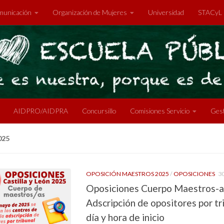
unicación
Organización de Mujeres
Universidad
STACyL
AIDPRO/AIDPRA
Concursillo
Comisiones Servicio
Gest
025
OPOSICIÓN MAESTROS 2025
/
OPOSICIONES
3
Oposiciones Cuerpo Maestros-a
Adscripción de opositores por tr
día y hora de inicio