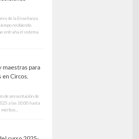
ores de la Enseñanza
tiempo recibiendo
que entraña el sistema
y maestras para
 en Circos.
azo de presentación de
025 a las 10:00 hasta
 méritos...
del curso 2025-