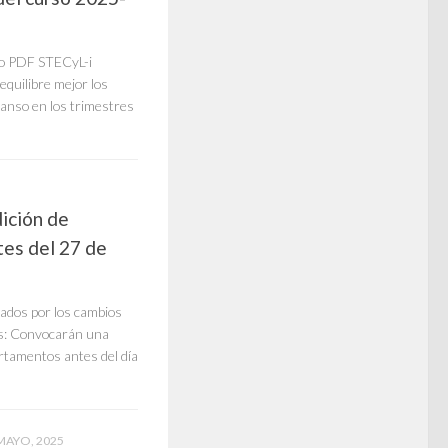
o PDF STECyL-i
equilibre mejor los
canso en los trimestres
dición de
es del 27 de
ctados por los cambios
os: Convocarán una
rtamentos antes del día
MAYO, 2025