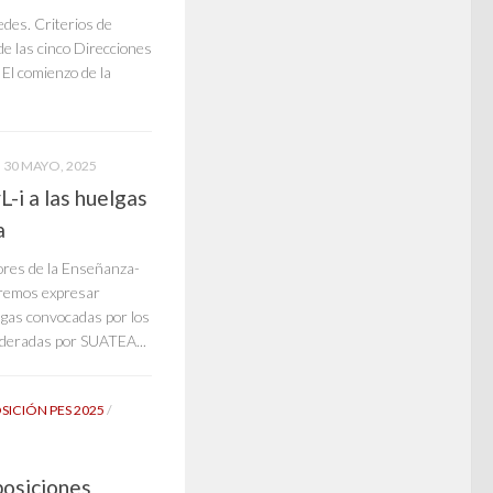
edes. Criterios de
de las cinco Direcciones
 El comienzo de la
30 MAYO, 2025
i a las huelgas
a
ores de la Enseñanza-
ueremos expresar
lgas convocadas por los
lideradas por SUATEA...
SICIÓN PES 2025
/
posiciones