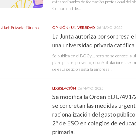
extraordinarios de formación profesional del s
Comunidad de...
OPINIÓN
/
UNIVERSIDAD
26 MAYO, 2025
La Junta autoriza por sorpresa 
una universidad privada católic
Se publica en el BOCyL, pero no se conoce la ubi
plazo para el proyecto, ni qué titulaciones se 
de esta petición está la empresa...
LEGISLACIÓN
26 MAYO, 2025
Se modifica la Orden EDU/491/2
se concretan las medidas urgen
racionalización del gasto público
2º de ESO en colegios de educaci
primaria.