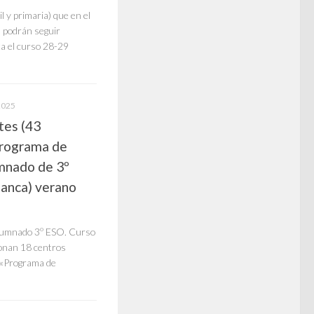
l y primaria) que en el
, podrán seguir
a el curso 28-29
2025
tes (43
 programa de
umnado de 3º
manca) verano
alumnado 3º ESO. Curso
onan 18 centros
l «Programa de