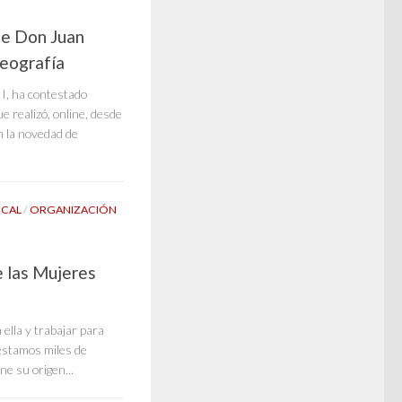
de Don Juan
Geografía
I, ha contestado
e realizó, online, desde
on la novedad de
ICAL
/
ORGANIZACIÓN
e las Mujeres
ella y trabajar para
estamos miles de
ne su origen...