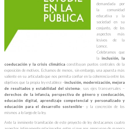
demandada por
la comunidad
educativa y la
sociedad en su
conjunto, de los
aspectos más
lesivos de la
Lomce.
Celebramos que
la
inclusión, la
coeducación y la crisis climática
constituyan puntos centrales de la
exposición de motivos. Echamos de menos, sin embargo, una apuesta más
valiente en su articulado que nos permita confiar en la coherencia entre los
objetivos que la propia ley establece –
inclusión, modernización, mejora
de resultados y estabilidad del sistema
-, sus ejes transversales –
derechos de la infancia, perspectiva de género y coeducación,
educación digital, aprendizaje competencial y personalizado y
educación para el desarrollo sostenible
– y la concreción de los
mismos a lo largo de la ley.
Ante la inminente tramitación de este proyecto de ley destacamos cuatro
aspectos íntimamente relacionados entre sí que nos preocupan de manera