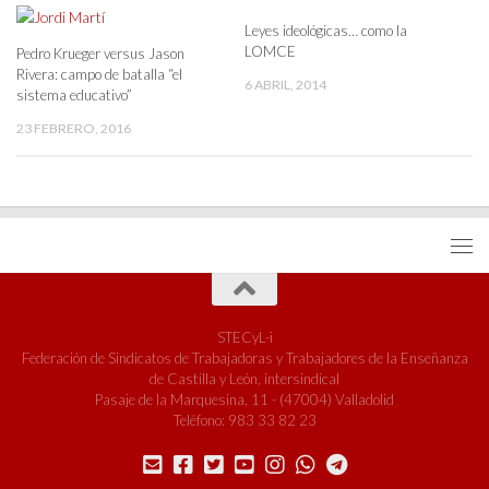
Leyes ideológicas… como la
LOMCE
Pedro Krueger versus Jason
Rivera: campo de batalla “el
6 ABRIL, 2014
sistema educativo”
23 FEBRERO, 2016
STECyL-i
Federación de Sindicatos de Trabajadoras y Trabajadores de la Enseñanza
de Castilla y León, intersindical
Pasaje de la Marquesina, 11 - (47004) Valladolid
Teléfono: 983 33 82 23