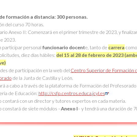
de formación a distancia:
300 personas.
n del curso 70 horas.
rio Anexo II: Comenzará en el primer trimestre de 2023, y finalizar
e 2023.
 participar personal
funcionario docent
e, tanto de
carrera
com
olicitudes, diez días hábiles:
del 15 al 28 de febrero de 2023 (amb
ve)
udes de participación en la web del
Centro Superior de Formación d
orado
de la Junta de Castilla y León.
ará a cabo a través de la plataforma de Formación del Profesorado 
ería de Educación:
http://csfp.centros.educa.jcyl.es
o contará con un director y tutores expertos en cada materia.
o constará de siete módulos –
Anexo I
– y tendrá una duración de 7