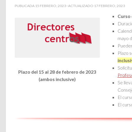
PUBLICADA
15 FEBRERO, 2023
· ACTUALIZADO
17 FEBRERO, 2023
Curso 
Duració
Calenda
mayo d
Pueden
Plazo s
inclusi
Solicit
Plazo del 15 al 28 de febrero de 2023
Profes
(ambos inclusive)
Se llev
Consej
El curs
El curs