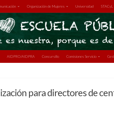
unicación
Organización de Mujeres
Universidad
STACyL
AIDPRO/AIDPRA
Concursillo
Comisiones Servicio
Gest
lización para directores de ce