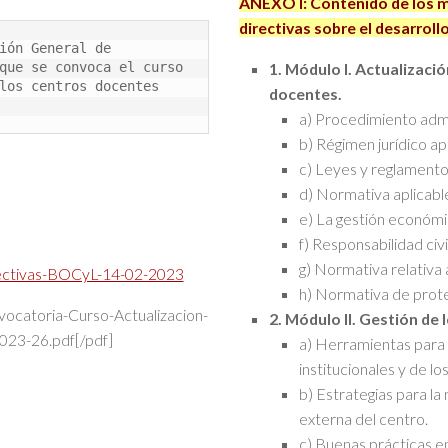
ANEXO I: Contenido de los m
directivas sobre el desarrollo
ión General de 
1. Módulo I. Actualizaci
que se convoca el curso 
los centros docentes 
docentes.
a) Procedimiento adm
b) Régimen jurídico ap
c) Leyes y reglamento
d) Normativa aplicable
e) La gestión económi
f) Responsabilidad civil
g) Normativa relativa 
rectivas-BOCyL-14-02-2023
h) Normativa de prote
ocatoria-Curso-Actualizacion-
2. Módulo II. Gestión de
23-26.pdf[/pdf]
a) Herramientas para 
institucionales y de los
b) Estrategias para la
externa del centro.
c) Buenas prácticas en