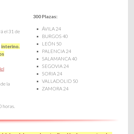
300 Plazas:
ÁVILA 24
á el 31 de
BURGOS 40
LEÓN 50
o
interino.
PALENCIA 24
os
SALAMANCA 40
SEGOVIA 24
el
SORIA 24
VALLADOLID 50
de la
ZAMORA 24
0 horas.