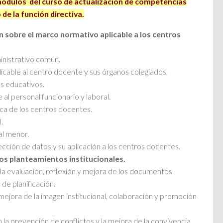
ódulos del c
urso de actualización de competencias
 de la función directiva.
ón sobre el marco normativo aplicable a los centros
inistrativo común.
licable al centro docente y sus órganos colegiados.
s educativos.
 al personal funcionario y laboral.
ca de los centros docentes.
.
al menor.
cción de datos y su aplicación a los centros docentes.
 los planteamientos institucionales.
la evaluación, reflexión y mejora de los documentos
 de planificación.
 mejora de la imagen institucional, colaboración y promoción
 la prevención de conflictos y la mejora de la convivencia.