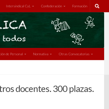
Intersindical CyL
Confederación
Formación
ión de Personal
Normativa
Otras Convocatorias
ntros docentes. 300 plazas.