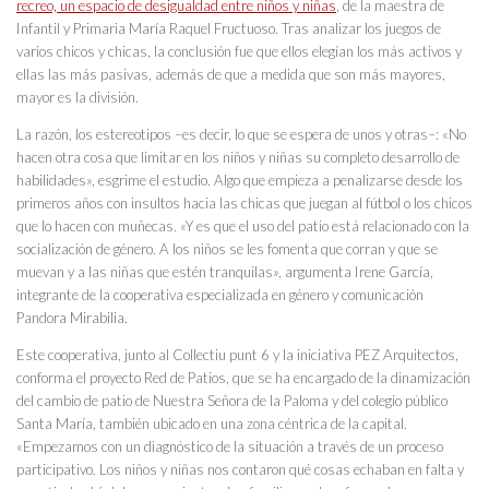
recreo, un espacio de desigualdad entre niños y niñas
, de la maestra de
Infantil y Primaria María Raquel Fructuoso. Tras analizar los juegos de
varios chicos y chicas, la conclusión fue que ellos elegían los más activos y
ellas las más pasivas, además de que a medida que son más mayores,
mayor es la división.
La razón, los estereotipos –es decir, lo que se espera de unos y otras–: «No
hacen otra cosa que limitar en los niños y niñas su completo desarrollo de
habilidades», esgrime el estudio. Algo que empieza a penalizarse desde los
primeros años con insultos hacia las chicas que juegan al fútbol o los chicos
que lo hacen con muñecas. «Y es que el uso del patio está relacionado con la
socialización de género. A los niños se les fomenta que corran y que se
muevan y a las niñas que estén tranquilas», argumenta Irene García,
integrante de la cooperativa especializada en género y comunicación
Pandora Mirabilia.
Este cooperativa, junto al Collectiu punt 6 y la iniciativa PEZ Arquitectos,
conforma el proyecto Red de Patios, que se ha encargado de la dinamización
del cambio de patio de Nuestra Señora de la Paloma y del colegio público
Santa María, también ubicado en una zona céntrica de la capital.
«Empezamos con un diagnóstico de la situación a través de un proceso
participativo. Los niños y niñas nos contaron qué cosas echaban en falta y