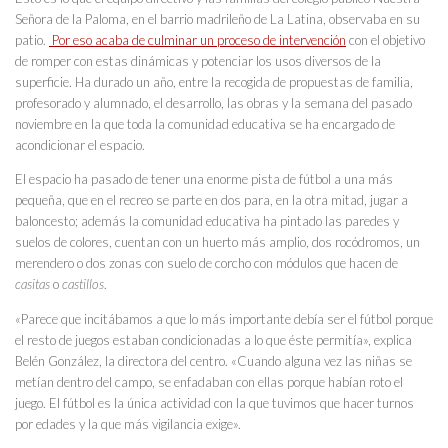
Señora de la Paloma, en el barrio madrileño de La Latina, observaba en su
patio.
Por eso acaba de culminar un proceso de intervención
con el objetivo
de romper con estas dinámicas y potenciar los usos diversos de la
superficie. Ha durado un año, entre la recogida de propuestas de familia,
profesorado y alumnado, el desarrollo, las obras y la semana del pasado
noviembre en la que toda la comunidad educativa se ha encargado de
acondicionar el espacio.
El espacio ha pasado de tener una enorme pista de fútbol a una más
pequeña, que en el recreo se parte en dos para, en la otra mitad, jugar a
baloncesto; además la comunidad educativa ha pintado las paredes y
suelos de colores, cuentan con un huerto más amplio, dos rocódromos, un
merendero o dos zonas con suelo de corcho con módulos que hacen de
casitas
o
castillos
.
«Parece que incitábamos a que lo más importante debía ser el fútbol porque
el resto de juegos estaban condicionadas a lo que éste permitía», explica
Belén González, la directora del centro. «Cuando alguna vez las niñas se
metían dentro del campo, se enfadaban con ellas porque habían roto el
juego. El fútbol es la única actividad con la que tuvimos que hacer turnos
por edades y la que más vigilancia exige».