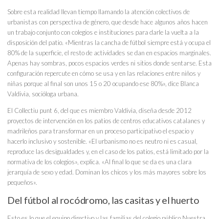
Sobre esta realidad llevan tiempo llamando la atención colectivos de
urbanistas con perspectiva de género, que desde hace algunos años hacen
un trabajo conjunto con colegios e instituciones para darle la vuelta a la
disposición del patio. «Mientras la cancha de fútbol siempre está y ocupa el
80% de la superficie, el resto de actividades se dan en espacios marginales.
Apenas hay sombras, pocos espacios verdes ni sitios donde sentarse. Esta
configuración repercute en cómo se usa y en las relaciones entre niños y
niñas porque al final son unos 15 o 20 ocupando ese 80%», dice Blanca
Valdivia, socióloga urbana.
El Collectiu punt 6, del que es miembro Valdivia, diseña desde 2012
proyectos de intervención en los patios de centros educativos catalanes y
madrileños para transformar en un proceso participativo el espacio y
hacerlo inclusivo y sostenible. «El urbanismo no es neutro ni es casual,
reproduce las desigualdades y, en el caso de los patios, está limitado por la
normativa de los colegios», explica. «Al final lo que se da es una clara
jerarquía de sexo y edad. Dominan los chicos y los más mayores sobre los
pequeños».
Del fútbol al rocódromo, las casitas y el huerto
Esto es lo que el equipo directivo y las familias del colegio público Nuestra