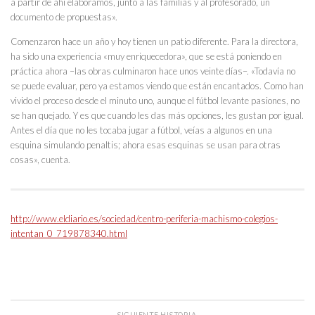
a partir de ahí elaboramos, junto a las familias y al profesorado, un
documento de propuestas».
Comenzaron hace un año y hoy tienen un patio diferente. Para la directora,
ha sido una experiencia «muy enriquecedora», que se está poniendo en
práctica ahora –las obras culminaron hace unos veinte días–. «Todavía no
se puede evaluar, pero ya estamos viendo que están encantados. Como han
vivido el proceso desde el minuto uno, aunque el fútbol levante pasiones, no
se han quejado. Y es que cuando les das más opciones, les gustan por igual.
Antes el día que no les tocaba jugar a fútbol, veías a algunos en una
esquina simulando penaltis; ahora esas esquinas se usan para otras
cosas», cuenta.
http://www.eldiario.es/sociedad/centro-periferia-machismo-colegios-
intentan_0_719878340.html