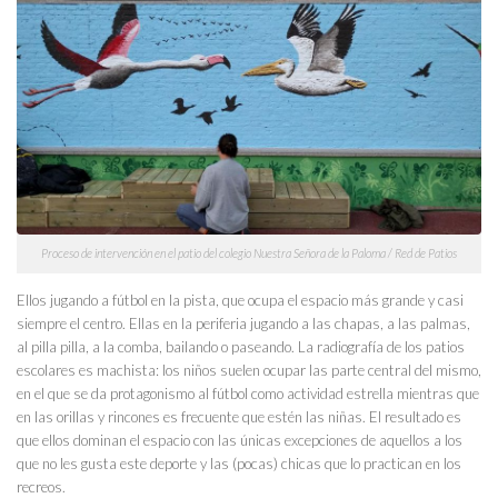
Proceso de intervención en el patio del colegio Nuestra Señora de la Paloma / Red de Patios
Ellos jugando a fútbol en la pista, que ocupa el espacio más grande y casi
siempre el centro. Ellas en la periferia jugando a las chapas, a las palmas,
al pilla pilla, a la comba, bailando o paseando. La radiografía de los patios
escolares es machista: los niños suelen ocupar las parte central del mismo,
en el que se da protagonismo al fútbol como actividad estrella mientras que
en las orillas y rincones es frecuente que estén las niñas. El resultado es
que ellos dominan el espacio con las únicas excepciones de aquellos a los
que no les gusta este deporte y las (pocas) chicas que lo practican en los
recreos.