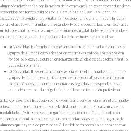
alumnado relacionadas con la mejora de la convivencia en los centros educativos
sostenidos con fondos públicos de la Comunidad de Castilla y León y, en
especial, con la ayuda entre iguales, la mediación entre el alumnado y la lucha
contra el acoso y la intimidación. Segundo.– Modalidades. 1. Los premios, hasta
un total de cuatro, se convocan en las siguientes modalidades, estableciéndose
en cada una de ellas dos distinciones de carácter individual o colectivo:
a) Modalidad I: «Premio a la convivencia entre el alumnado» a alumnos y
grupos de alumnos escolarizados en centros educativos sostenidos con
fondos públicos, que cursen enseñanzas de 2.º ciclo de educación infantil o
educación primaria.
b) Modalidad II: «Premio a la convivencia entre el alumnado» a alumnos y
grupos de alumnos escolarizados en centros educativos sostenidos con
fondos públicos, que cursen enseñanzas regladas correspondientes a
educación secundaria obligatoria, bachillerato o formación profesional.
2. La Consejería de Educación como «Premio a la convivencia entre el alumnado»
otorgará un diploma acreditativo de la distinción obtenida en cada una de las
modalidades. Asimismo se entregará una mención honorífica, sin dotación
económica, al centro donde se encuentren escolarizados el alumno o grupo de
alumnos que hayan sido premiados. 3. La distinción obtenida se hará constar
expresamente en el expediente académico y en el historial del alumno o grupo de