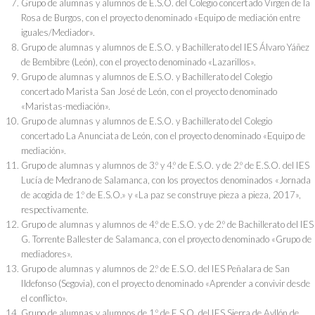
Grupo de alumnas y alumnos de E.S.O. del Colegio concertado Virgen de la
Rosa de Burgos, con el proyecto denominado «Equipo de mediación entre
iguales/Mediador».
Grupo de alumnas y alumnos de E.S.O. y Bachillerato del IES Álvaro Yáñez
de Bembibre (León), con el proyecto denominado «Lazarillos».
Grupo de alumnas y alumnos de E.S.O. y Bachillerato del Colegio
concertado Marista San José de León, con el proyecto denominado
«Maristas-mediación».
Grupo de alumnas y alumnos de E.S.O. y Bachillerato del Colegio
concertado La Anunciata de León, con el proyecto denominado «Equipo de
mediación».
Grupo de alumnas y alumnos de 3.º y 4.º de E.S.O. y de 2.º de E.S.O. del IES
Lucía de Medrano de Salamanca, con los proyectos denominados «Jornada
de acogida de 1.º de E.S.O.» y «La paz se construye pieza a pieza, 2017»,
respectivamente.
Grupo de alumnas y alumnos de 4.º de E.S.O. y de 2.º de Bachillerato del IES
G. Torrente Ballester de Salamanca, con el proyecto denominado «Grupo de
mediadores».
Grupo de alumnas y alumnos de 2.º de E.S.O. del IES Peñalara de San
Ildefonso (Segovia), con el proyecto denominado «Aprender a convivir desde
el conflicto».
Grupo de alumnas y alumnos de 1.º de E.S.O. del IES Sierra de Ayllón de