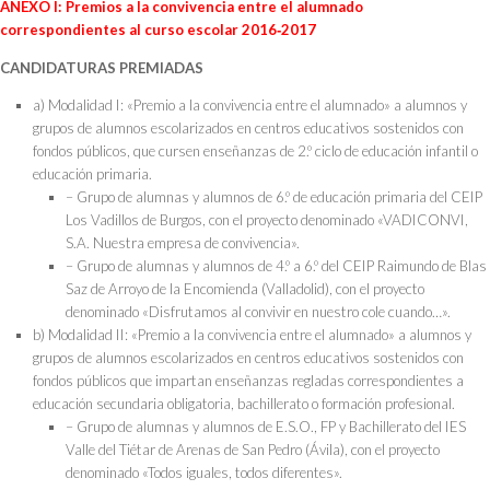
ANEXO I: Premios a la convivencia entre el alumnado
correspondientes al curso escolar 2016‑2017
CANDIDATURAS PREMIADAS
a) Modalidad I: «Premio a la convivencia entre el alumnado» a alumnos y
grupos de alumnos escolarizados en centros educativos sostenidos con
fondos públicos, que cursen enseñanzas de 2.º ciclo de educación infantil o
educación primaria.
– Grupo de alumnas y alumnos de 6.º de educación primaria del CEIP
Los Vadillos de Burgos, con el proyecto denominado «VADICONVI,
S.A. Nuestra empresa de convivencia».
– Grupo de alumnas y alumnos de 4.º a 6.º del CEIP Raimundo de Blas
Saz de Arroyo de la Encomienda (Valladolid), con el proyecto
denominado «Disfrutamos al convivir en nuestro cole cuando…».
b) Modalidad II: «Premio a la convivencia entre el alumnado» a alumnos y
grupos de alumnos escolarizados en centros educativos sostenidos con
fondos públicos que impartan enseñanzas regladas correspondientes a
educación secundaria obligatoria, bachillerato o formación profesional.
– Grupo de alumnas y alumnos de E.S.O., FP y Bachillerato del IES
Valle del Tiétar de Arenas de San Pedro (Ávila), con el proyecto
denominado «Todos iguales, todos diferentes».