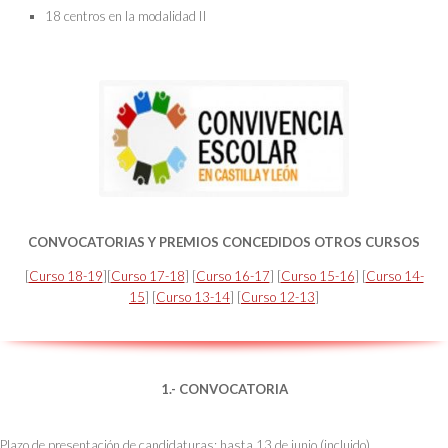
18 centros en la modalidad II
CONVOCATORIAS Y PREMIOS CONCEDIDOS OTROS CURSOS
[
Curso 18-19
][
Curso 17-18
] [
Curso 16-17
] [
Curso 15-16
] [
Curso 14-
15
] [
Curso 13-14
] [
Curso 12-13
]
1.- CONVOCATORIA
Plazo de presentación de candidaturas: hasta 13 de junio (incluido)