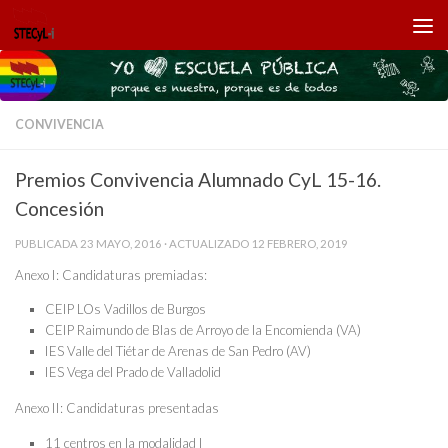
Saltar al contenido
CONVIVENCIA
Premios Convivencia Alumnado CyL 15-16.
Concesión
PUBLICADA
23 MAYO, 2016
· ACTUALIZADO
12 FEBRERO, 2019
Anexo I: Candidaturas premiadas:
CEIP LOs Vadillos de Burgos
CEIP Raimundo de Blas de Arroyo de la Encomienda (VA)
IES Valle del Tiétar de Arenas de San Pedro (AV)
IES Vega del Prado de Valladolid
Anexo II: Candidaturas presentadas
11 centros en la modalidad I