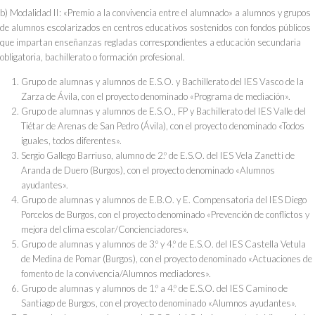
b) Modalidad II: «Premio a la convivencia entre el alumnado» a alumnos y grupos
de alumnos escolarizados en centros educativos sostenidos con fondos públicos
que impartan enseñanzas regladas correspondientes a educación secundaria
obligatoria, bachillerato o formación profesional.
Grupo de alumnas y alumnos de E.S.O. y Bachillerato del IES Vasco de la
Zarza de Ávila, con el proyecto denominado «Programa de mediación».
Grupo de alumnas y alumnos de E.S.O., FP y Bachillerato del IES Valle del
Tiétar de Arenas de San Pedro (Ávila), con el proyecto denominado «Todos
iguales, todos diferentes».
Sergio Gallego Barriuso, alumno de 2.º de E.S.O. del IES Vela Zanetti de
Aranda de Duero (Burgos), con el proyecto denominado «Alumnos
ayudantes».
Grupo de alumnas y alumnos de E.B.O. y E. Compensatoria del IES Diego
Porcelos de Burgos, con el proyecto denominado «Prevención de conflictos y
mejora del clima escolar/Concienciadores».
Grupo de alumnas y alumnos de 3.º y 4.º de E.S.O. del IES Castella Vetula
de Medina de Pomar (Burgos), con el proyecto denominado «Actuaciones de
fomento de la convivencia/Alumnos mediadores».
Grupo de alumnas y alumnos de 1.º a 4.º de E.S.O. del IES Camino de
Santiago de Burgos, con el proyecto denominado «Alumnos ayudantes».