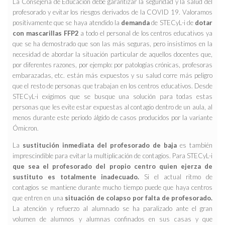
La Consejería de Educación debe garantizar la seguridad y la salud del
profesorado y evitar los riesgos derivados de la COVID 19. Valoramos
positivamente que se haya atendido la
demanda
de STECyL-i de
dotar
con mascarillas FFP2
a todo el personal de los centros educativos ya
que se ha demostrado que son las más seguras, pero insistimos en la
necesidad de abordar la situación particular de aquellos docentes que,
por diferentes razones, por ejemplo: por patologías crónicas, profesoras
embarazadas, etc. están más expuestos y su salud corre más peligro
que el resto de personas que trabajan en los centros educativos. Desde
STECyL-i exigimos que se busque una solución para todas estas
personas que les evite estar expuestas al contagio dentro de un aula, al
menos durante este periodo álgido de casos producidos por la variante
Ómicron.
La
sustitución inmediata del profesorado de baja
es también
imprescindible para evitar la multiplicación de contagios. Para STECyL-i
que sea el profesorado del propio centro quien ejerza de
sustituto es totalmente inadecuado.
Si el actual ritmo de
contagios se mantiene durante mucho tiempo puede que haya centros
que entren en una
situación de colapso por falta de profesorado.
La atención y refuerzo al alumnado se ha paralizado ante el gran
volumen de alumnos y alumnas confinados en sus casas y que