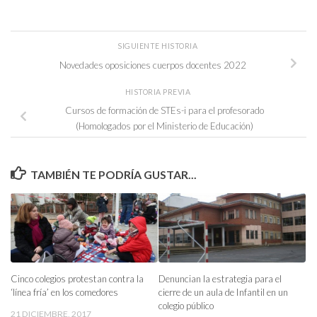
SIGUIENTE HISTORIA
Novedades oposiciones cuerpos docentes 2022
HISTORIA PREVIA
Cursos de formación de STEs-i para el profesorado
(Homologados por el Ministerio de Educación)
TAMBIÉN TE PODRÍA GUSTAR...
Cinco colegios protestan contra la
Denuncian la estrategia para el
‘línea fría’ en los comedores
cierre de un aula de Infantil en un
colegio público
21 DICIEMBRE, 2017