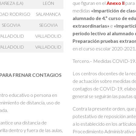
que figuran en el
Anexo II
para 
BAÑEZA (LA)
LEÓN
medidas
«Impartición de clas
DAD RODRIGO
SALAMANCA
alumnado de 4.º curso de ed
SEGOVIA
SEGOVIA
extraordinarias»
e
«Impartici
período lectivo al alumnado 
VALLADOLID
VALLADOLID
Preparación pruebas extraor
VALLADOLID
VALLADOLID
en el curso escolar 2020-2021.
Tercero.– Medidas COVID-19.
Los centros docentes de la re
 PARA FRENAR CONTAGIOS
de actuación sobre medidas de 
contagios de COVID-19, elabor
centro educativo o persona en
general se seguirán las pautas q
nimiento de distancia, uso de
Contra la presente orden, que p
ada.
potestativo de reposición ant
rantice una distancia de
a lo establecido en los artícul
lla dentro y fuera de las aulas,
Procedimiento Administrativo 