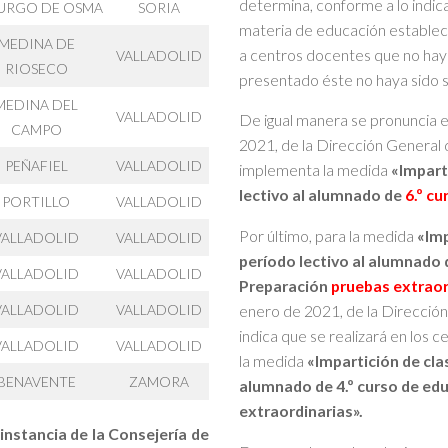
determina, conforme a lo indic
BURGO DE OSMA
SORIA
materia de educación establece
MEDINA DE
a centros docentes que no hay
VALLADOLID
RIOSECO
presentado éste no haya sido 
MEDINA DEL
VALLADOLID
De igual manera se pronuncia e
CAMPO
2021, de la Dirección General 
PEÑAFIEL
VALLADOLID
implementa la medida
«Impart
lectivo al alumnado de
6.º cu
PORTILLO
VALLADOLID
Por último, para la medida
«Imp
VALLADOLID
VALLADOLID
período lectivo al alumnado 
VALLADOLID
VALLADOLID
Preparación
pruebas extraor
VALLADOLID
VALLADOLID
enero de 2021, de la Direcció
indica que se realizará en los
VALLADOLID
VALLADOLID
la medida
«Impartición de cla
BENAVENTE
ZAMORA
alumnado de 4.º curso de ed
extraordinarias».
nstancia de la Consejería de