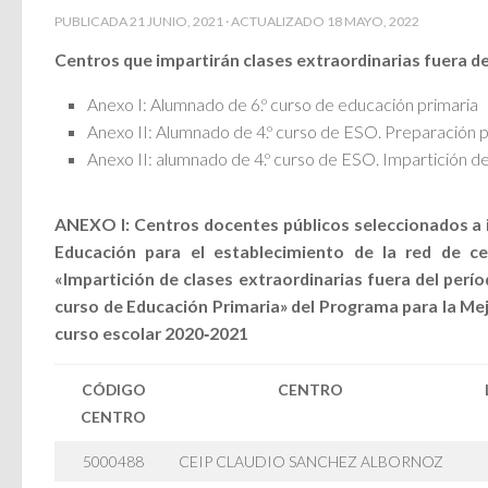
PUBLICADA
21 JUNIO, 2021
· ACTUALIZADO
18 MAYO, 2022
Centros que impartirán clases extraordinarias fuera de
Anexo I: Alumnado de 6.º curso de educación primaria
Anexo II: Alumnado de 4.º curso de ESO. Preparación 
Anexo II: alumnado de 4.º curso de ESO. Impartición de
ANEXO I:
Centros docentes públicos seleccionados a i
Educación para el establecimiento de la red de c
«Impartición de clases extraordinarias fuera del perío
curso de Educación Primaria» del Programa para la Mej
curso escolar 2020‑2021
CÓDIGO
CENTRO
CENTRO
5000488
CEIP CLAUDIO SANCHEZ ALBORNOZ