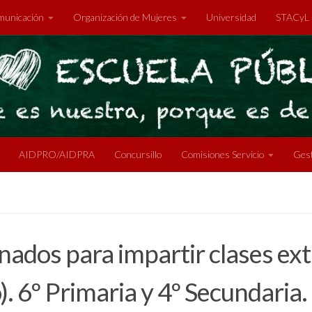
unicación
Organización de Mujeres
Universidad
STACyL
AIDPRO/AIDPRA
Concursillo
Comisiones Servicio
Gest
nados para impartir clases ex
). 6º Primaria y 4º Secundari