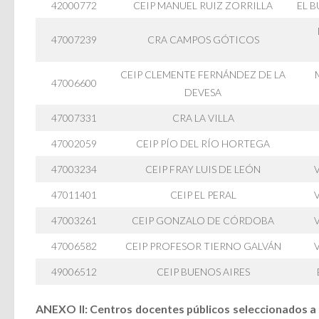
42000772
CEIP MANUEL RUIZ ZORRILLA
EL 
47007239
CRA CAMPOS GÓTICOS
CEIP CLEMENTE FERNÁNDEZ DE LA
47006600
DEVESA
47007331
CRA LA VILLA
47002059
CEIP PÍO DEL RÍO HORTEGA
47003234
CEIP FRAY LUIS DE LEÓN
47011401
CEIP EL PERAL
47003261
CEIP GONZALO DE CÓRDOBA
47006582
CEIP PROFESOR TIERNO GALVÁN
49006512
CEIP BUENOS AIRES
ANEXO II:
Centros docentes públicos seleccionados a i