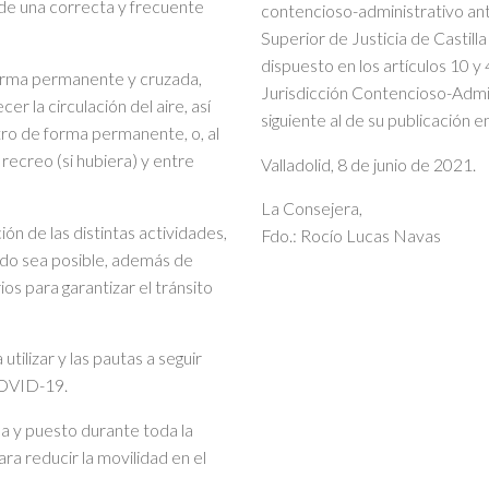
de una correcta y frecuente
contencioso-administrativo ant
Superior de Justicia de Castill
dispuesto en los artículos 10 y
e forma permanente y cruzada,
Jurisdicción Contencioso-Admin
r la circulación del aire, así
siguiente al de su publicación en
tro de forma permanente, o, al
l recreo (si hubiera) y entre
Valladolid, 8 de junio de 2021.
La Consejera,
ión de las distintas actividades,
Fdo.: Rocío Lucas Navas
ando sea posible, además de
os para garantizar el tránsito
tilizar y las pautas a seguir
 COVID-19.
a y puesto durante toda la
ra reducir la movilidad en el