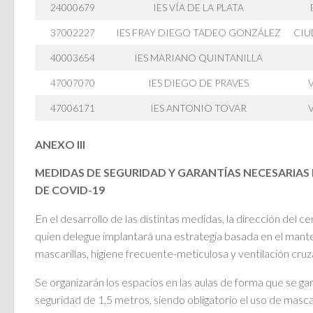
24000679
IES VÍA DE LA PLATA
37002227
IES FRAY DIEGO TADEO GONZÁLEZ
CIU
40003654
IES MARIANO QUINTANILLA
47007070
IES DIEGO DE PRAVES
47006171
IES ANTONIO TOVAR
ANEXO III
MEDIDAS DE SEGURIDAD Y GARANTÍAS NECESARIAS
DE COVID-19
En el desarrollo de las distintas medidas, la dirección del 
quien delegue implantará una estrategia basada en el mante
mascarillas, higiene frecuente-meticulosa y ventilación cruz
Se organizarán los espacios en las aulas de forma que se ga
seguridad de 1,5 metros, siendo obligatorio el uso de mascari