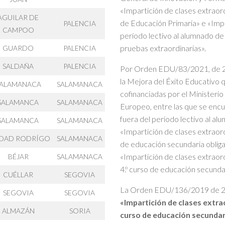
«Impartición de clases extraord
AGUILAR DE
de Educación Primaria» e «Impar
PALENCIA
CAMPOO
período lectivo al alumnado de
pruebas extraordinarias».
GUARDO
PALENCIA
SALDAÑA
PALENCIA
Por Orden EDU/83/2021, de 26
la Mejora del Éxito Educativo 
ALAMANACA
SALAMANACA
cofinanciadas por el Ministeri
SALAMANCA
SALAMANACA
Europeo, entre las que se encu
fuera del período lectivo al al
SALAMANCA
SALAMANACA
«Impartición de clases extraord
DAD RODRÍGO
SALAMANACA
de educación secundaria obliga
«Impartición de clases extraord
BÉJAR
SALAMANACA
4.º curso de educación secundar
CUÉLLAR
SEGOVIA
La Orden EDU/136/2019 de 20 d
SEGOVIA
SEGOVIA
«Impartición de clases extrao
ALMAZÁN
SORIA
curso de educación secundari