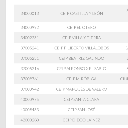
34000013
CEIP CASTILLA Y LEÓN
34000992
CEIP EL OTERO
34002231
CEIP VILLA Y TIERRA
37005241
CEIP FILIBERTO VILLALOBOS
S
37005231
CEIP BEATRIZ GALINDO
37005216
CEIP ALFONSO X EL SABIO
37008761
CEIP MIRÓBIGA
CIU
37000942
CEIP MARQUÉS DE VALERO
40000975
CEIP SANTA CLARA
40008433
CEIP SAN JOSÉ
42000280
CEIP DIEGO LAÍNEZ