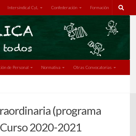
Intersindical CyL
Confederación
Formación
ión de Personal
Normativa
Otras Convocatorias
traordinaria (programa
a. Curso 2020-2021