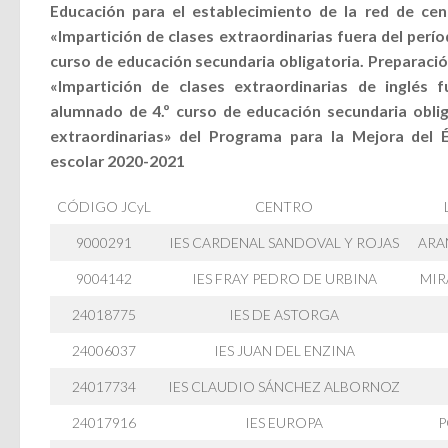
Educación para el establecimiento de la red de ce
«Impartición de clases extraordinarias fuera del perío
curso de educación secundaria obligatoria. Preparació
«Impartición de clases extraordinarias de inglés f
alumnado de 4.º curso de educación secundaria oblig
extraordinarias» del Programa para la Mejora del 
escolar 2020-2021
CÓDIGO JCyL
CENTRO
9000291
IES CARDENAL SANDOVAL Y ROJAS
ARA
9004142
IES FRAY PEDRO DE URBINA
MIR
24018775
IES DE ASTORGA
24006037
IES JUAN DEL ENZINA
24017734
IES CLAUDIO SÁNCHEZ ALBORNOZ
24017916
IES EUROPA
P