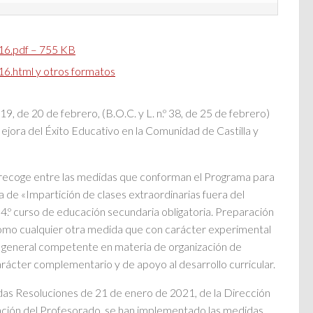
6.pdf – 755 KB
.html y otros formatos
de 20 de febrero, (B.O.C. y L. n.º 38, de 25 de febrero)
ejora del Éxito Educativo en la Comunidad de Castilla y
en recoge entre las medidas que conforman el Programa para
la de «Impartición de clases extraordinarias fuera del
 4.º curso de educación secundaria obligatoria. Preparación
como cualquier otra medida que con carácter experimental
n general competente en materia de organización de
rácter complementario y de apoyo al desarrollo curricular.
das Resoluciones de 21 de enero de 2021, de la Dirección
ción del Profesorado, se han implementado las medidas