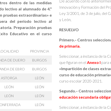
De acuerdo con lo anteriormen
ntros dentro de las medidas
Innovación y Formación del Prof
do lectivo al alumnado de 4.º
Ley 3/2001, de 3 de julio, del 
n pruebas extraordinarias» e
y León,
uera del período lectivo al
atoria. Preparación pruebas
RESUELVO
Éxito Educativo en el curso
Primero.– Centros seleccion
de primaria.
LOCALIDAD
PROVINCIA
Seleccionar, a instancia de la 
NDA DE DUERO
BURGOS
que figuran en el
Anexo I
para 
«Impartición de clases extrao
ANDA DE EBRO
BURGOS
curso de educación primaria
ASTORGA
LEÓN
curso escolar 2020-2021.
LEÓN
LEÓN
Segundo.– Centros seleccion
LEÓN
LEÓN
educación secundaria obligat
ONFERRADA
LEÓN
Seleccionar, a instancia de la 