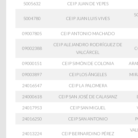
5005632
CEIP JUAN DE YEPES
S
5004780
CEIP JUAN LUIS VIVES
09007805
CEIP ANTONIO MACHADO
CEIP ALEJANDRO RODRÍGUEZ DE
09002388
C
VALCÁRCEL
09000151
CEIP SIMÓN DE COLONIA
ARA
09003897
CEIP LOS ÁNGELES
MIR
24016547
CEIP LA PALOMERA
24000618
CEIP SAN JOSÉ DE CALASANZ
24017953
CEIP SAN MIGUEL
24016250
CEIP SAN ANTONIO
P
VAL
24013224
CEIP BERNARDINO PÉREZ