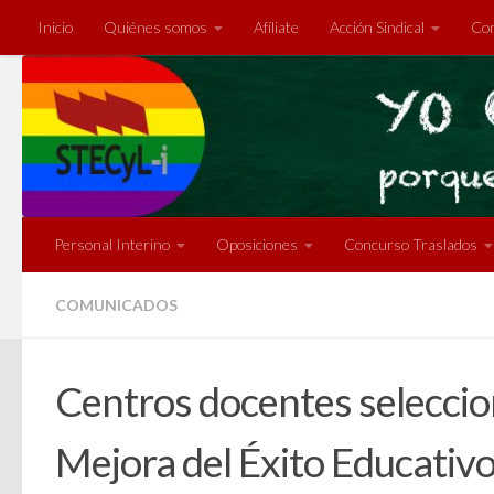
Inicio
Quiénes somos
Afíliate
Acción Sindical
Com
Saltar al contenido
Personal Interino
Oposiciones
Concurso Traslados
COMUNICADOS
Centros docentes seleccio
Mejora del Éxito Educativo