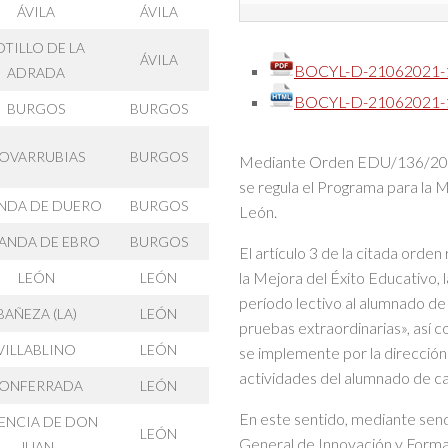
ÁVILA
ÁVILA
OTILLO DE LA
ÁVILA
BOCYL-D-21062021-1
ADRADA
BOCYL-D-21062021-16
BURGOS
BURGOS
OVARRUBIAS
BURGOS
Mediante Orden EDU/136/2019, 
se regula el Programa para la M
NDA DE DUERO
BURGOS
León.
ANDA DE EBRO
BURGOS
El artículo 3 de la citada ord
la Mejora del Éxito Educativo, 
LEÓN
LEÓN
período lectivo al alumnado de
BAÑEZA (LA)
LEÓN
pruebas extraordinarias», así 
VILLABLINO
LEÓN
se implemente por la direcció
actividades del alumnado de ca
ONFERRADA
LEÓN
En este sentido, mediante sen
ENCIA DE DON
LEÓN
General de Innovación y Forma
JUAN