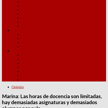
Competencia Lingüística
Competencia Digital
Adquisición Nuevas Especialidades
Licencia por Estudios
Año Sabático
MUFACE
Jubilaciones
Normativa
Elección Grupos y Horarios
Instrucciones Inicio y Fin de Curso
Convivencia Escolar
Legislación
Otras Convocatorias
Escuelas Oficiales de Idiomas
Enseñanzas Artísticas
Conservatorios
Proyectos Innovación
PAU
Movilidad internacional
Becas y Ayudas
Opinión
Marina: Las horas de docencia son limitadas,
hay demasiadas asignaturas y demasiados