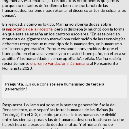
Ingeniería y Matemáticas). “Los filósofos no podemos quejarnos
porque no estamos defendiendo bien la importancia de las
humanidades; tenemos que retomar el discurso antes de culpar a los
demás”.
En realidad, y como es lógico, Marina no alberga dudas sobre
la
importancia de la Filosofía
, pero sí discrepa (y mucho) con la forma
en que esta se enseña en los centros escolares. “En este preciso
momento de gigantesca y maravillosa celebración de las tecnologías,
debemos recuperar un nuevo tipo de humanidades, un humanismo
de “tercera generación”. Porque estamos convencidos de que el
buen paño en el arca se vende, y no es así: el buen paño, en el arca se
apolilla. Y las humanidades se han apolillado”, señala. Marina recibió
recientemente
el premio Fundación máshumano
al Pensamiento
Humanista 2023.
Pregunta.
¿En qué consiste ese humanismo de tercera
generación?
Respuesta
. Lo llamo así porque la primera generación fue la del
Renacimiento, que separó las letras humanas de las divinas (la
Teología). En el XIX, ese bloque de las letras humanas se dividió
entre las ciencias puras y las de humanidades; una fractura en la que
ha existido una especie de desdén mutuo. Y el humanismo de