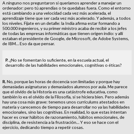
A ninguno nos preguntaron si queríamos aprender a manejar un
ordenador: pero tú aprendías o te quedabas fuera. Como el entorno
está cambiando a una velocidad cada vez más acelerada, el
aprendizaje tiene que ser cada vez más acelerado. Y además, a todos
los niveles. Fíjate en un detalle: la India afirma estar formando a
500.000 ingenieros, y su primer ministro acaba de recibir a los jefes
de todas las empresas informáticas que tienen origen indio: y allí
estaban el presidente de Google, de Microsoft, de Adobe Systems,
de IBM… Eso da que pensar.
P.
¿No se fomentan lo suficiente, en la escuela actual, el
desarrollo de las habilidades emocionales, cognitivas o éticas?
R.
No, porque las horas de docencia son limitadas y porque hay
demasiadas asignaturas y demasiados alumnos por aula. Me parece
que el olvido de la Historia es una catástrofe educativa, como
también lo es el olvido de la Filosofía, si se hiciera bien. Pero además
hay una cosa más grave: tenemos unos currículums atestados en
materia y carecemos de tiempo para desarrollar no ya las habilidades
emocionales, sino las cognitivas. En realidad, lo que estas intentan
hacer es crear hábitos de razonamiento, hábitos emocionales, de
disciplina, de resistencia a la frustración… Y eso se hace con el
ejercicio, dedicando tiempo a repetir cosas.