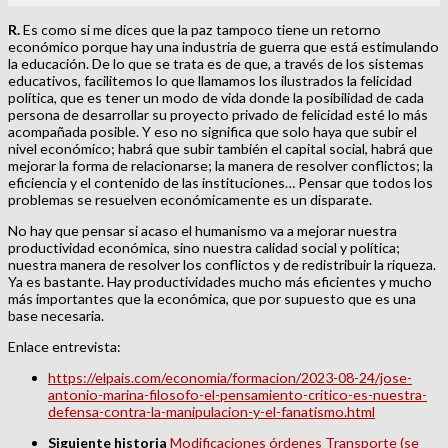
R.
Es como si me dices que la paz tampoco tiene un retorno
económico porque hay una industria de guerra que está estimulando
la educación. De lo que se trata es de que, a través de los sistemas
educativos, facilitemos lo que llamamos los ilustrados la felicidad
política, que es tener un modo de vida donde la posibilidad de cada
persona de desarrollar su proyecto privado de felicidad esté lo más
acompañada posible. Y eso no significa que solo haya que subir el
nivel económico; habrá que subir también el capital social, habrá que
mejorar la forma de relacionarse; la manera de resolver conflictos; la
eficiencia y el contenido de las instituciones… Pensar que todos los
problemas se resuelven económicamente es un disparate.
No hay que pensar si acaso el humanismo va a mejorar nuestra
productividad económica, sino nuestra calidad social y política;
nuestra manera de resolver los conflictos y de redistribuir la riqueza.
Ya es bastante. Hay productividades mucho más eficientes y mucho
más importantes que la económica, que por supuesto que es una
base necesaria.
Enlace entrevista:
https://elpais.com/economia/formacion/2023-08-24/jose-
antonio-marina-filosofo-el-pensamiento-critico-es-nuestra-
defensa-contra-la-manipulacion-y-el-fanatismo.html
Siguiente historia
Modificaciones órdenes Transporte (se