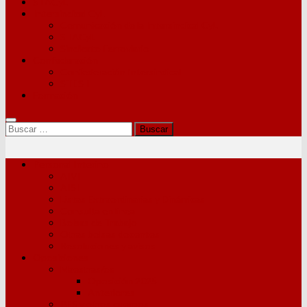
STACyL
Intersindical CyL
Comunicación de la Intersindical CyL
STACyL
Sindicato Ferroviario
Confederación
Confederación Intersindical
STES-i
Formación
Buscar:
Personal Interino
AIVI
AISI
Listas Extraordinarias y Dinámicas
Consulta en línea
Bolsas de Trabajo
Otras bolsas docentes
Resoluciones y avisos
Oposiciones
Maestras/os
Oposición 2025
Anteriores
PES y otros cuerpos