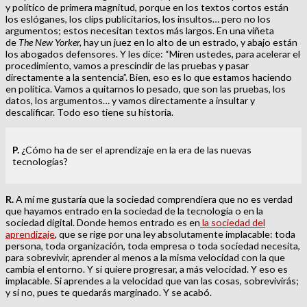
y político de primera magnitud, porque en los textos cortos están
los eslóganes, los clips publicitarios, los insultos… pero no los
argumentos; estos necesitan textos más largos. En una viñeta
de
The New Yorker,
hay un juez en lo alto de un estrado, y abajo están
los abogados defensores. Y les dice: “Miren ustedes, para acelerar el
procedimiento, vamos a prescindir de las pruebas y pasar
directamente a la sentencia”. Bien, eso es lo que estamos haciendo
en política. Vamos a quitarnos lo pesado, que son las pruebas, los
datos, los argumentos… y vamos directamente a insultar y
descalificar. Todo eso tiene su historia.
P.
¿Cómo ha de ser el aprendizaje en la era de las nuevas
tecnologías?
R.
A mí me gustaría que la sociedad comprendiera que no es verdad
que hayamos entrado en la sociedad de la tecnología o en la
sociedad digital. Donde hemos entrado es en
la sociedad del
aprendizaje
, que se rige por una ley absolutamente implacable: toda
persona, toda organización, toda empresa o toda sociedad necesita,
para sobrevivir, aprender al menos a la misma velocidad con la que
cambia el entorno. Y si quiere progresar, a más velocidad. Y eso es
implacable. Si aprendes a la velocidad que van las cosas, sobrevivirás;
y si no, pues te quedarás marginado. Y se acabó.