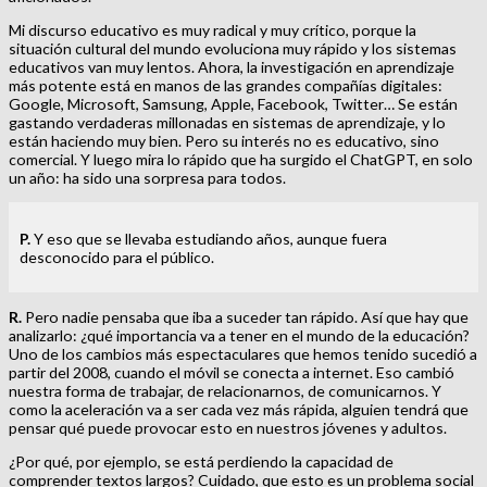
Mi discurso educativo es muy radical y muy crítico, porque la
situación cultural del mundo evoluciona muy rápido y los sistemas
educativos van muy lentos. Ahora, la investigación en aprendizaje
más potente está en manos de las grandes compañías digitales:
Google, Microsoft, Samsung, Apple, Facebook, Twitter… Se están
gastando verdaderas millonadas en sistemas de aprendizaje, y lo
están haciendo muy bien. Pero su interés no es educativo, sino
comercial. Y luego mira lo rápido que ha surgido el ChatGPT, en solo
un año: ha sido una sorpresa para todos.
P.
Y eso que se llevaba estudiando años, aunque fuera
desconocido para el público.
R.
Pero nadie pensaba que iba a suceder tan rápido. Así que hay que
analizarlo: ¿qué importancia va a tener en el mundo de la educación?
Uno de los cambios más espectaculares que hemos tenido sucedió a
partir del 2008, cuando el móvil se conecta a internet. Eso cambió
nuestra forma de trabajar, de relacionarnos, de comunicarnos. Y
como la aceleración va a ser cada vez más rápida, alguien tendrá que
pensar qué puede provocar esto en nuestros jóvenes y adultos.
¿Por qué, por ejemplo, se está perdiendo la capacidad de
comprender textos largos? Cuidado, que esto es un problema social