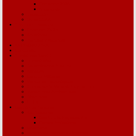
Oposición 2026
Anteriores
Inspección
Otras CCAA
Concurso Traslados
Concurso 25-26
Anteriores
Plantillas y Vacantes
AIDPRO/AIDPRA
Concursillo
Comisiones Servicio
Humanitarias
Determinados Puestos
Bilingües
Centros Militares
Mentores Tecnológicos
Competencia Matemática y Lectora
Inspectores Accidentales
Directores
CFIEs
Gestión de Personal
Retribuciones
Salario, trienios, sexenios
Carrera Profesional
Moscosos
Vacaciones, permisos y licencias