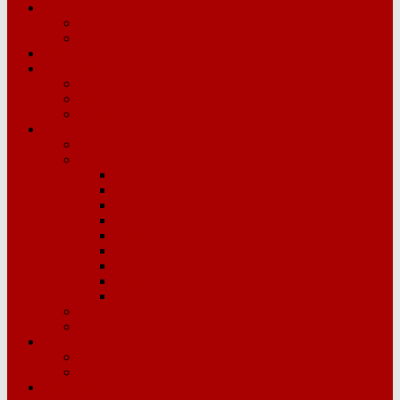
Quiénes somos
Señas de Identidad
Estamos en…
Afíliate
Acción Sindical
Movilizaciones
Mesa Sectorial
Campañas
Comunicación
Comunicados y prensa
Provincias
Ávila
Burgos
León
Palencia
Salamanca
Segovia
Soria
Valladolid
Zamora
Revista Escuela Hoy
Opinión
Organización de Mujeres
Actividades
Organización de Mujeres Confederal
Universidad