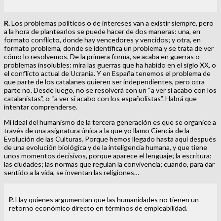
R.
Los problemas políticos o de intereses van a existir siempre, pero
a la hora de plantearlos se puede hacer de dos maneras: una, en
formato conflicto, donde hay vencedores y vencidos; y otra, en
formato problema, donde se identifica un problema y se trata de ver
cómo lo resolvemos. De la primera forma, se acaba en guerras o
problemas insolubles: mira las guerras que ha habido en el siglo XX, o
el conflicto actual de Ucrania. Y en España tenemos el problema de
que parte de los catalanes quieren ser independientes, pero otra
parte no. Desde luego, no se resolverá con un “a ver si acabo con los
catalanistas”, o “a ver si acabo con los españolistas”. Habrá que
intentar comprenderse.
Mi ideal del humanismo de la tercera generación es que se organice a
través de una asignatura única a la que yo llamo Ciencia de la
Evolución de las Culturas. Porque hemos llegado hasta aquí después
de una evolución biológica y de la inteligencia humana, y que tiene
unos momentos decisivos, porque aparece el lenguaje; la escritura;
las ciudades; las normas que regulan la convivencia; cuando, para dar
sentido a la vida, se inventan las religiones…
P.
Hay quienes argumentan que las humanidades no tienen un
retorno económico directo en términos de empleabilidad.