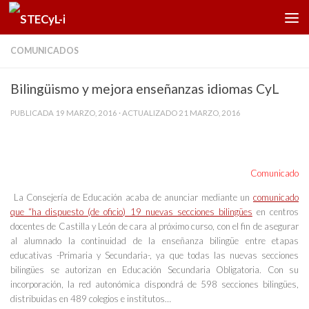
Saltar al contenido
COMUNICADOS
Bilingüismo y mejora enseñanzas idiomas CyL
PUBLICADA
19 MARZO, 2016
· ACTUALIZADO
21 MARZO, 2016
Comunicado
La Consejería de Educación acaba de anunciar mediante un
comunicado
que “ha dispuesto (de oficio) 19 nuevas secciones bilingües
en centros
docentes de Castilla y León de cara al próximo curso, con el fin de asegurar
al alumnado la continuidad de la enseñanza bilingüe entre etapas
educativas -Primaria y Secundaria-, ya que todas las nuevas secciones
bilingües se autorizan en Educación Secundaria Obligatoria. Con su
incorporación, la red autonómica dispondrá de 598 secciones bilingües,
distribuidas en 489 colegios e institutos…