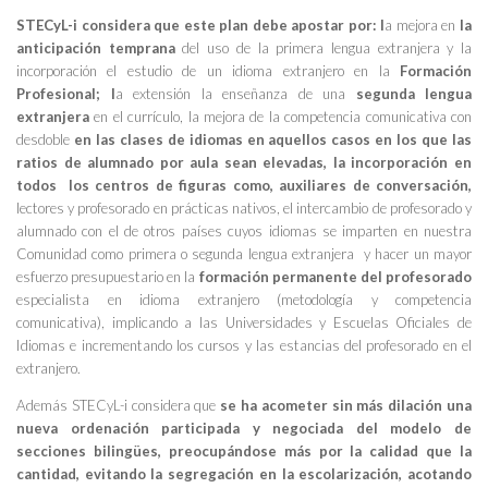
STECyL-i considera que este plan debe apostar por: l
a mejora en
la
anticipación temprana
del uso de la primera lengua extranjera y la
incorporación el estudio de un idioma extranjero en la
Formación
Profesional; l
a extensión la enseñanza de una
segunda lengua
extranjera
en el currículo, la mejora de la competencia comunicativa con
desdoble
en las clases de idiomas en aquellos casos en los que las
ratios de alumnado por aula sean elevadas, la incorporación en
todos los centros de figuras como, auxiliares de conversación,
lectores y profesorado en prácticas nativos, el intercambio de profesorado y
alumnado con el de otros países cuyos idiomas se imparten en nuestra
Comunidad como primera o segunda lengua extranjera y hacer un mayor
esfuerzo presupuestario en la
formación permanente del profesorado
especialista en idioma extranjero (metodología y competencia
comunicativa), implicando a las Universidades y Escuelas Oficiales de
Idiomas e incrementando los cursos y las estancias del profesorado en el
extranjero.
Además STECyL-i considera que
se ha acometer sin más dilación una
nueva ordenación participada y negociada del modelo de
secciones bilingües, preocupándose más por la calidad que la
cantidad, evitando la segregación en la escolarización, acotando