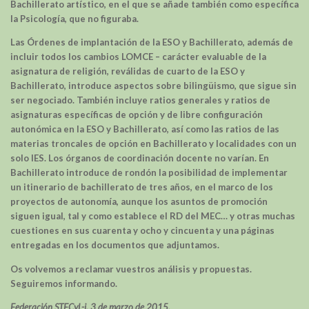
Bachillerato artístico, en el que se añade también como específica
la Psicología, que no figuraba.
Las Órdenes de implantación de la ESO y Bachillerato, además de
incluir todos los cambios LOMCE – carácter evaluable de la
asignatura de religión, reválidas de cuarto de la ESO y
Bachillerato, introduce aspectos sobre bilingüismo, que sigue sin
ser negociado. También incluye ratios generales y ratios de
asignaturas específicas de opción y de libre configuración
autonómica en la ESO y Bachillerato, así como las ratios de las
materias troncales de opción en Bachillerato y localidades con un
solo IES. Los órganos de coordinación docente no varían. En
Bachillerato introduce de rondón la posibilidad de implementar
un itinerario de bachillerato de tres años, en el marco de los
proyectos de autonomía, aunque los asuntos de promoción
siguen igual, tal y como establece el RD del MEC… y otras muchas
cuestiones en sus cuarenta y ocho y cincuenta y una páginas
entregadas en los documentos que adjuntamos.
Os volvemos a reclamar vuestros análisis y propuestas.
Seguiremos informando.
Federación STECyL-i. 3 de marzo de 2015.