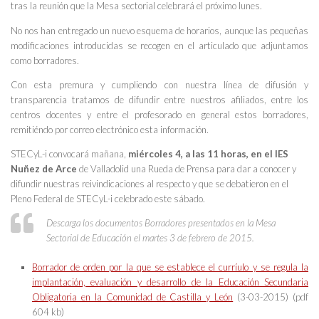
tras la reunión que la Mesa sectorial celebrará el próximo lunes.
No nos han entregado un nuevo esquema de horarios, aunque las pequeñas
modificaciones introducidas se recogen en el articulado que adjuntamos
como borradores.
Con esta premura y cumpliendo con nuestra línea de difusión y
transparencia tratamos de difundir entre nuestros afiliados, entre los
centros docentes y entre el profesorado en general estos borradores,
remitiéndo por correo electrónico esta información.
STECyL-i convocará mañana,
miércoles 4, a las 11 horas, en el IES
Nuñez de Arce
de Valladolid una Rueda de Prensa para dar a conocer y
difundir nuestras reivindicaciones al respecto y que se debatieron en el
Pleno Federal de STECyL-i celebrado este sábado.
Descarga los documentos Borradores presentados en la Mesa
Sectorial de Educación el martes 3 de febrero de 2015.
Borrador_de orden por la que se establece el curríulo y se regula la
implantación, evaluación y desarrollo de la Educación Secundaria
Obligatoria en la Comunidad de Castilla y León
(3-03-2015) (pdf
604 kb)