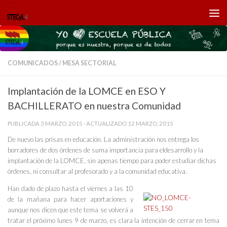
Saltar al contenido
COMUNICADOS
/
MESA SECTORIAL
Implantación de la LOMCE en ESO Y
BACHILLERATO en nuestra Comunidad
PUBLICADA
3 MARZO, 2015
· ACTUALIZADO
12 MARZO, 2015
De nuevo las prisas en educación. La administración nos entrega los
borradores de dos órdenes de suma importancia para eldesarrollo y la
implantación de la LOMCE, sin apenas tiempo para poder estudiar dichas
órdenes, ni consultar al profesorado y a la comunidad educativa.
Han dado de plazo hasta el viernes a las 10
de la mañana para hacer aportaciones y
aunque nos dicen que este tema se volverá a
tratar el próximo lunes 9 de marzo, es clara la intención de cerrar en tema