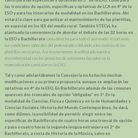
tanto para las específicas y optativas en 3º de la ESO, como para
las troncales de opción, específicas y optativas de LCA en 4º de la
ESO y para los itinerarios de modalidad en los Bachilleratos. Ahí
estará la clave para garantizar el mantenimiento de las plantillas,
en especial en los IES del medio rural. También STECyL ha
planteado la conveniencia de abordar el debate de las 32 horas en
la ESO y Bachillerato
como derecho para todo el alumnado, respetando
las condiciones laborales del profesorado y dotando a los centros de las
plantillas necesarias, Así mismo hemos manifestado nuestra
disconformidad con los proyectos de autonomía basados en la
especialización curricular en la ESO.
Tal y como adelantábamos la Consejería no ha hecho muchas
modificaciones a su primera propuesta, aunque se ampliarán las
optativas en 4º de la ESO. En Bachillerato además de las comunes
aparecen dos troncales de opción “obligadas” en 1º. En la
modalidad de Ciencias, Física y Química y en la de Humanidades y
Ciencias Sociales, Historia del Mundo Contemporáneo. Se dará,
como dijimos, la posibilidad de permitir elegir entre las
específicas de Bachillerato de cuatro horas una troncal de opción
y pasa a cuatro horas la segunda lengua extranjera en 2º de
Bachillerato, a costa de Historia de la Música, salvo en